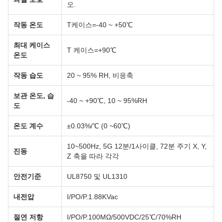
오.
작동 온도
T케이스=-40 ~ +50℃
최대 케이스
T 케이스=+90℃
온도
작동 습도
20 ~ 95% RH, 비응축
보관 온도, 습
-40 ~ +90℃, 10 ~ 95%RH
도
온도 계수
±0.03%/℃ (0 ~60℃)
10~500Hz, 5G 12분/1사이클, 72분 주기 X, Y,
진동
Z 축을 따라 각각
안전기준
UL8750 및 UL1310
내전압
I/PO/P.1.88KVac
절연 저항
I/PO/P.100MΩ/500VDC/25℃/70%RH