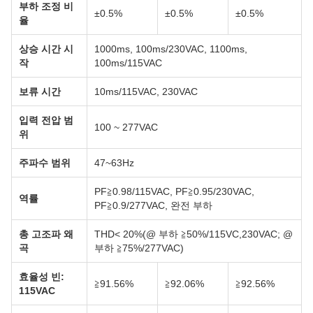
부하 조정 비
±0.5%
±0.5%
±0.5%
율
상승 시간 시
1000ms, 100ms/230VAC, 1100ms,
작
100ms/115VAC
보류 시간
10ms/115VAC, 230VAC
입력 전압 범
100 ~ 277VAC
위
주파수 범위
47~63Hz
PF≧0.98/115VAC, PF≧0.95/230VAC,
역률
PF≧0.9/277VAC, 완전 부하
총 고조파 왜
THD< 20%(@ 부하 ≧50%/115VC,230VAC; @
곡
부하 ≧75%/277VAC)
효율성 빈:
≧91.56%
≧92.06%
≧92.56%
115VAC