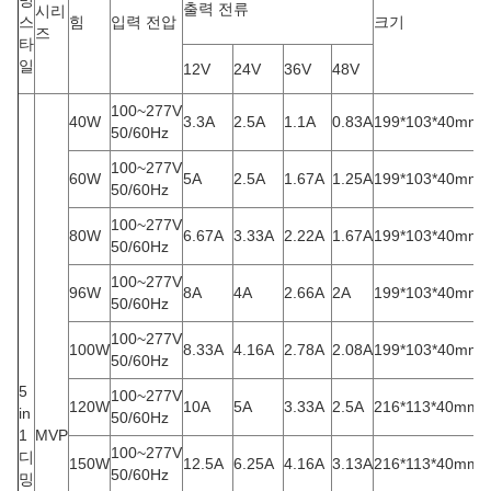
출력 전류
시리
스
힘
입력 전압
크기
즈
타
일
12V
24V
36V
48V
100~277V
40W
3.3A
2.5A
1.1A
0.83A
199*103*40mm
50/60Hz
100~277V
60W
5A
2.5A
1.67A
1.25A
199*103*40mm
50/60Hz
100~277V
80W
6.67A
3.33A
2.22A
1.67A
199*103*40mm
50/60Hz
100~277V
96W
8A
4A
2.66A
2A
199*103*40mm
50/60Hz
100~277V
100W
8.33A
4.16A
2.78A
2.08A
199*103*40mm
50/60Hz
5
100~277V
120W
10A
5A
3.33A
2.5A
216*113*40mm
in
50/60Hz
1
MVP
100~277V
디
150W
12.5A
6.25A
4.16A
3.13A
216*113*40mm
50/60Hz
밍