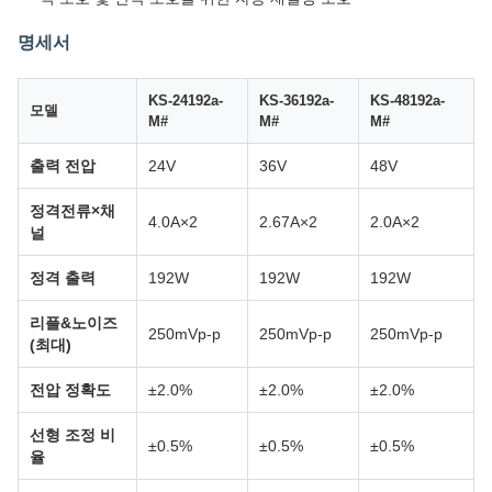
명세서
KS-24192a-
KS-36192a-
KS-48192a-
모델
M#
M#
M#
출력 전압
24V
36V
48V
정격전류×채
4.0A×2
2.67A×2
2.0A×2
널
정격 출력
192W
192W
192W
리플&노이즈
250mVp-p
250mVp-p
250mVp-p
(최대)
전압 정확도
±2.0%
±2.0%
±2.0%
선형 조정 비
±0.5%
±0.5%
±0.5%
율