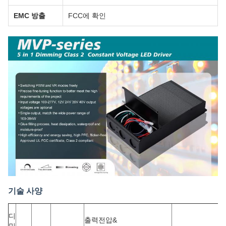
EMC 방출
FCC에 확인
기술 사양
디
출력전압&
밍