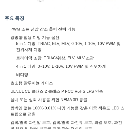
주요 특징
PWM 또는 전압 감소 출력 선택 가능
양방향 범용 디밍 기능 옵션:
5 in 1 디밍: TRIAC, ELV, MLV, 0-10V, 1-10V, 10V PWM 및
전위차계 디밍
트라이액 조광: TRIAC/위상, ELV, MLV 조광
4 in 1 디밍: 0~10V, 1~10V, 10V PWM 및 전위차계
비디밍
초소형 알루미늄 케이스
UL/cUL CE 클래스 2 클래스 P FCC RoHS LPS 인증
실내 또는 실외 사용을 위한 NEMA 3R 등급
깜박임 없는 100%-0.01% 디밍 기능을 갖춘 이중 색온도 LED 스
트립으로 전환
입력/출력 과전압 보호, 입력/출력 과전류 보호, 과열 보호, 과전
력 보호 및 단락 보호를 위한 자동 재설정 보호