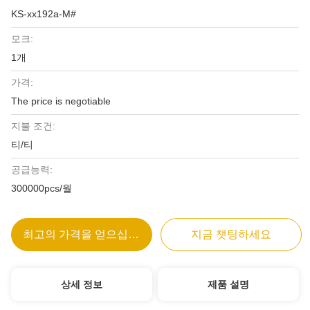
KS-xx192a-M#
모크:
1개
가격:
The price is negotiable
지불 조건:
티/티
공급능력:
300000pcs/월
최고의 가격을 얻으십시오
지금 챗팅하세요
상세 정보
제품 설명