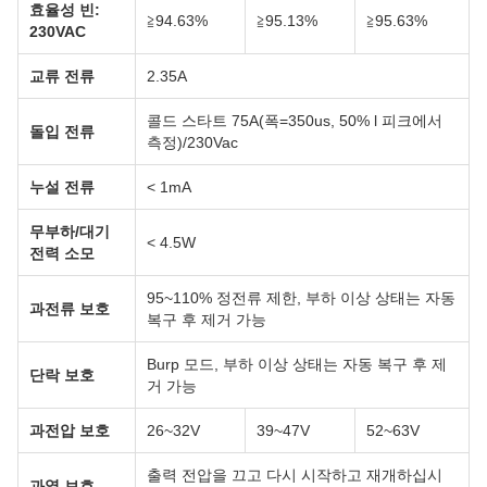
효율성 빈:
≧94.63%
≧95.13%
≧95.63%
230VAC
교류 전류
2.35A
콜드 스타트 ​​75A(폭=350us, 50% l 피크에서
돌입 전류
측정)/230Vac
누설 전류
< 1mA
무부하/대기
< 4.5W
전력 소모
95~110% 정전류 제한, 부하 이상 상태는 자동
과전류 보호
복구 후 제거 가능
Burp 모드, 부하 이상 상태는 자동 복구 후 제
단락 보호
거 가능
과전압 보호
26~32V
39~47V
52~63V
출력 전압을 끄고 다시 시작하고 재개하십시
과열 보호