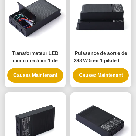
Transformateur LED
Puissance de sortie de
dimmable 5-en-1 de
288 W 5 en 1 pilote LED
192W avec indice IP65
à faible luminosité avec
pour applications de
Causez Maintenant
Causez Maintenant
IP65 pour les
gradation de phase
applications d'éclairage
universelle
universel