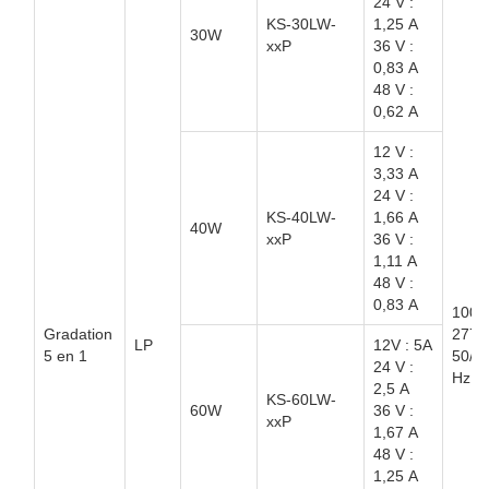
24 V :
KS-30LW-
1,25 A
30W
xxP
36 V :
0,83 A
48 V :
0,62 A
12 V :
3,33 A
24 V :
KS-40LW-
1,66 A
40W
xxP
36 V :
1,11 A
48 V :
0,83 A
100 
Gradation
277V
LP
12V : 5A
5 en 1
50/6
24 V :
Hz
2,5 A
KS-60LW-
60W
36 V :
xxP
1,67 A
48 V :
1,25 A