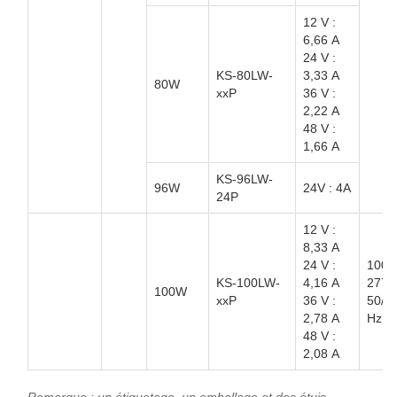
12 V :
6,66 A
24 V :
KS-80LW-
3,33 A
80W
xxP
36 V :
2,22 A
48 V :
1,66 A
KS-96LW-
96W
24V : 4A
24P
12 V :
8,33 A
24 V :
100 
KS-100LW-
4,16 A
277V
100W
xxP
36 V :
50/6
2,78 A
Hz
48 V :
2,08 A