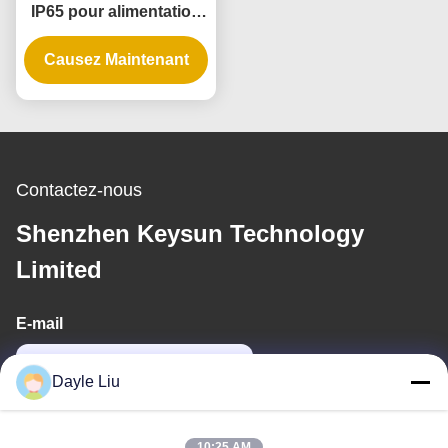
IP65 pour alimentation
électrique réglable
Causez Maintenant
Contactez-nous
Shenzhen Keysun Technology
Limited
E-mail
power06@szzhpower.com
Dayle Liu
Notre adresse
10:25 AM