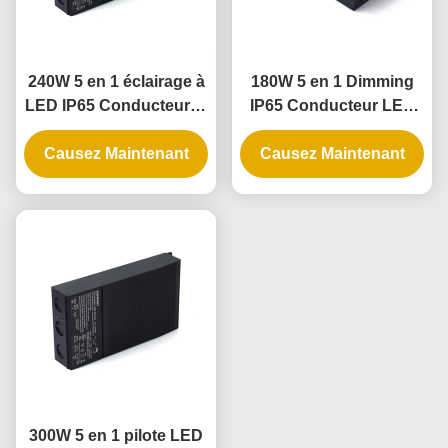
240W 5 en 1 éclairage à
180W 5 en 1 Dimming
LED IP65 Conducteur et
IP65 Conducteur LED
alimentation à LED
pour applications
Causez Maintenant
d'éclairage extérieur et
Causez Maintenant
intérieur
300W 5 en 1 pilote LED