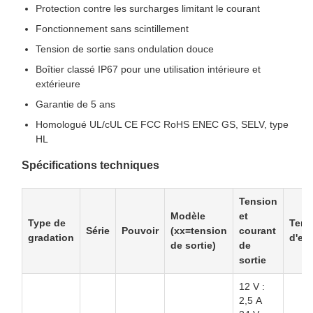
Protection contre les surcharges limitant le courant
Fonctionnement sans scintillement
Tension de sortie sans ondulation douce
Boîtier classé IP67 pour une utilisation intérieure et
extérieure
Garantie de 5 ans
Homologué UL/cUL CE FCC RoHS ENEC GS, SELV, type
HL
Spécifications techniques
Tension
Modèle
et
Type de
Tens
Série
Pouvoir
(xx=tension
courant
gradation
d'en
de sortie)
de
sortie
12 V :
2,5 A