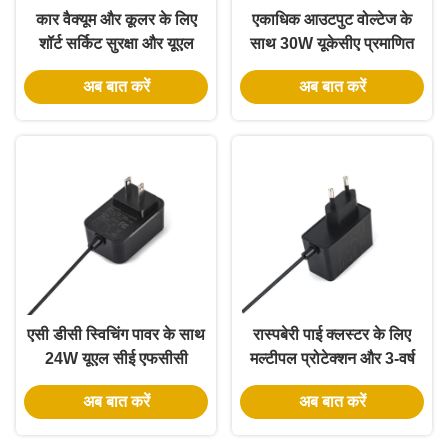
कार वैक्यूम और कूलर के लिए
एकाधिक आउटपुट वोल्टेज के
शॉर्ट सर्किट सुरक्षा और यूएल
साथ 30W यूकेसीए प्रमाणित
प्रमाणन के साथ 12V 3A वॉल
एकल चरण दीवार पावर एडाप्टर
अब बात करें
अब बात करें
पावर एडाप्टर
एसी डीसी स्विचिंग पावर के साथ
रास्पबेरी पाई क्लस्टर के लिए
24W यूएल सीई एफसीसी
मल्टीपल प्रोटेक्शन और 3-वर्ष
प्रमाणित एकल चरण दीवार पावर
की वारंटी के साथ 5V 3A वॉल
अब बात करें
अब बात करें
एडाप्टर
पावर एडाप्टर