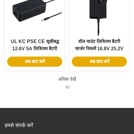
UL KC PSE CE सूचीबद्ध
वॉल माउंट लिथियम बैटरी
12.6V 5A लिथियम बैटरी
चार्जर जिसमें 16.8V 25.2V
चार्जर CC-CV चार्जिंग मोड
आउटपुट है, PC फायरप्रूफ
अब बात करें
अब बात करें
के साथ
सामग्री
अधिक देखें
हमसे संपर्क करें