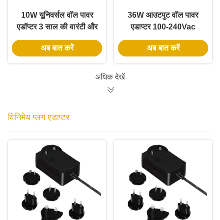
10W यूनिवर्सल वॉल पावर
36W आउटपुट वॉल पावर
एडॉप्टर 3 साल की वारंटी और
एडाप्टर 100-240Vac
कई आउटपुट वोल्टेज के साथ
इनपुट और विश्वसनीय एसी
अब बात करें
अब बात करें
डीसी बिजली आपूर्ति के लिए 3
साल की वारंटी के साथ
अधिक देखें
विनिमेय प्लग एडाप्टर