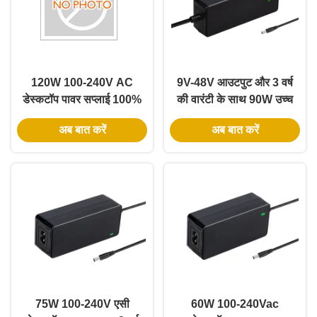
120W 100-240V AC
9V-48V आउटपुट और 3 वर्ष
डेस्कटॉप पावर सप्लाई 100%
की वारंटी के साथ 90W उच्च
पीसी सामग्री और 3 साल की
स्थिरता डेस्कटॉप पावर
अब बात करें
अब बात करें
वारंटी के साथ
एडाप्टर
75W 100-240V एसी
60W 100-240Vac