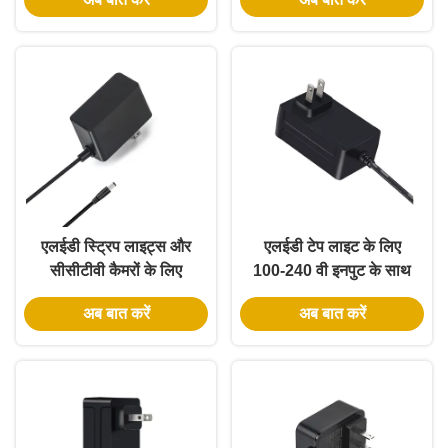
अनुपालन के साथ
60W पावर एडाप्टर
एलईडी स्ट्रिप लाइट्स और
एलईडी टेप लाइट के लिए
सीसीटीवी कैमरों के लिए
100-240 वी इनपुट के साथ
100% पीसी सामग्री के साथ
UL वर्ग 2 24V 2A 48W
अब बात करें
अब बात करें
24W 100-240V एसी पावर
एलईडी बिजली की आपूर्ति
सप्लाई