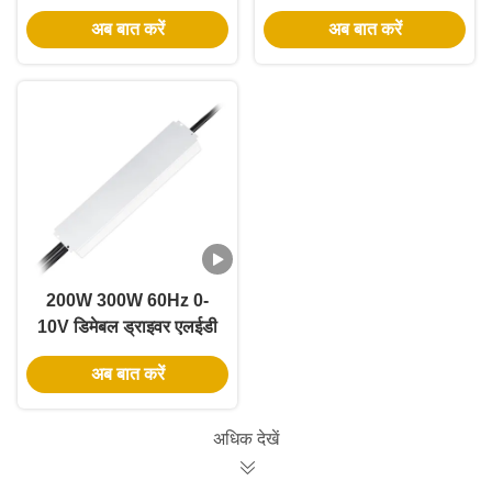
अल्ट्रा स्लिम IP67
LED Driver With
अब बात करें
अब बात करें
Dimmer Switch Single
Phase
200W 300W 60Hz 0-
10V डिमेबल ड्राइवर एलईडी
डिमिंग पावर सप्लाई
अब बात करें
एल्यूमिनियम केस के साथ
अधिक देखें