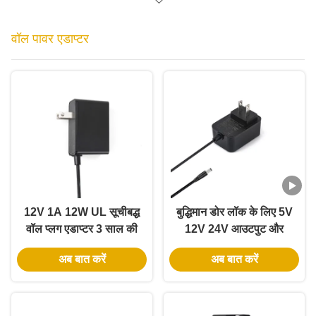
वॉल पावर एडाप्टर
12V 1A 12W UL सूचीबद्ध
बुद्धिमान डोर लॉक के लिए 5V
वॉल प्लग एडाप्टर 3 साल की
12V 24V आउटपुट और
वारंटी और कई सुरक्षा के साथ
12W 24W पावर के साथ
अब बात करें
अब बात करें
UL प्रमाणित वॉल पावर
एडाप्टर