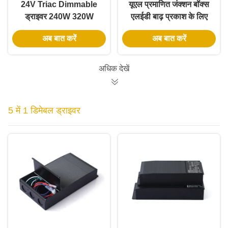
24V Triac Dimmable
यूएल प्रमाणित जंक्शन बॉक्स
ड्राइवर 240W 320W
एलईडी बाढ़ प्रकाश के लिए
60Hz Led ड्राइवर पावर
30W वर्ग 2 एलईडी ड्राइवर
अब बात करें
अब बात करें
सप्लाई लाइनर्स के लिए
बिजली की आपूर्ति
अधिक देखें
5 में 1 डिमेबल ड्राइवर