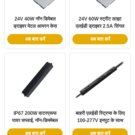
24V 40W नॉन डिमेबल
24V 60W स्ट्रीट लाइट
ड्राइवर मेटल आयरन केस
एलईडी ड्राइवर 2.5A सिंगल
जंक्शन बॉक्स के साथ DC
आउटपुट ETL/CETL
अब बात करें
अब बात करें
LED ड्राइवर
सुरक्षाएँ OCP
IP67 200W वाटरप्रूफ
बाहरी एलईडी स्ट्रिप्स के लिए
पावर सप्लाई, नॉन-डिममेबल
100-277V इनपुट के साथ
फॉर कॉन्स्टेंट आउटडोर
24V96W क्लास 2 एलईडी
अब बात करें
अब बात करें
इल्यूमिनेशन 12V एलईडी
पावर सप्लाई