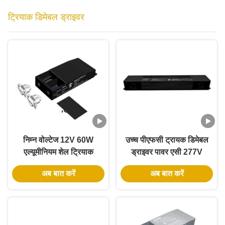
ट्रियाक डिमेबल ड्राइवर
निम्न वोल्टेज 12V 60W
उच्च पीएफसी ट्रायक डिमेबल
एल्यूमीनियम शेल ट्रियाक
ड्राइवर पावर एसी 277V
डिममेबल एलईडी ड्राइवर नेमा
40W 60W वाटरप्रूफ
अब बात करें
अब बात करें
3R IP65 और 91% दक्षता
एलईडी ड्राइवर
के साथ