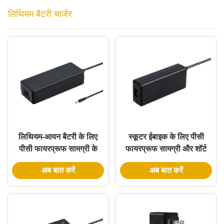
लिथियम बैटरी चार्जर
लिथियम-आयन बैटरी के लिए
स्कूटर ईबाइक के लिए पीसी
पीसी फायरप्रूफ सामग्री के
फायरप्रूफ सामग्री और शॉर्ट
साथ 25.2 वोल्ट 4 एम्प एसी-
सर्किट सुरक्षा के साथ 12V
अब बात करें
अब बात करें
डीसी बाहरी 18650 बैटरी
24V 48V 2.5A लिथियम
चार्जर
बैटरी चार्जर