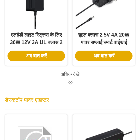
एलईडी लाइट स्ट्रिप्स के लिए
यूएल क्लास 2 5V 4A 20W
36W 12V 3A UL क्लास 2
पावर सप्लाई स्मार्ट वाईफाई
पावर एडाप्टर 3 साल की
एलईडी स्ट्रिप्स के लिए
अब बात करें
अब बात करें
वारंटी और सुरक्षित निम्न
5.5*2.1 मिमी डीसी जैक के
वोल्टेज के साथ
साथ
अधिक देखें
डेस्कटॉप पावर एडाप्टर