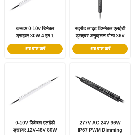
कस्टम 0-10v डिमेबल
स्ट्रीट लाइट डिममेबल एलईडी
ड्राइवर 30W 4 इन 1
ड्राइवर अनुकूलन योग्य 36V
डिमेबल लाइटिंग ट्रांसफॉर्मर
आउटपुट 60W Class2
अब बात करें
अब बात करें
12V आउटपुट IP67
Thin Slim IP67 UL
PWM
0-10V डिमेबल एलईडी
277V AC 24V 96W
ड्राइवर 12V-48V 80W
IP67 PWM Dimming