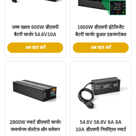
उच्च दक्षता 600W डीएसपी
1800W डीएसपी इंटेलिजेंट
बैटरी चार्जर 54.6V10A
बैटरी चार्जर डुअल एडजस्टेबल
लिथियम आयरन एडजस्टेबल
वोल्टेज और करंट के साथ कई
अब बात करें
अब बात करें
वोल्टेज करंट 36V 48V
बैटरी संगतता के लिए
60V चार्जिंग लेड-एसिड बैटरी
2800W स्मार्ट डीएसपी चार्जर
54.6V 58.8V 6A 8A
समायोज्य वोल्टेज और वर्तमान
10A डीएसपी नियंत्रित स्मार्ट