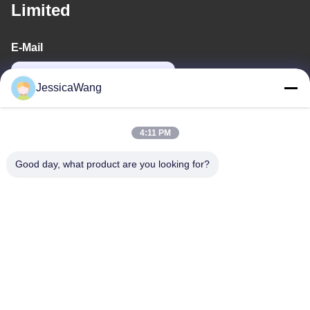
Limited
E-Mail
power06@szzhpower.com
JessicaWang
Unsere Adresse
4:11 PM
Adresse
Good day, what product are you looking for?
8,9A Stock, Gebäude 2, Fengxing Lane Nr.1, Fenghuang
Community, Fuyong St., Baoan District, Shenzhen, Guangdong,
China
Telefon
0086-755-81461285