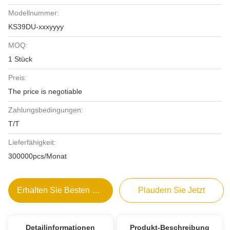
Modellnummer:
KS39DU-xxxyyyy
MOQ:
1 Stück
Preis:
The price is negotiable
Zahlungsbedingungen:
T/T
Lieferfähigkeit:
300000pcs/Monat
Erhalten Sie Besten Preis
Plaudern Sie Jetzt
Detailinformationen
Produkt-Beschreibung