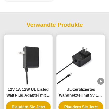
Verwandte Produkte
12V 1A 12W UL Listed
UL-zertifiziertes
Wall Plug Adapter mit 3-
Wandnetzteil mit 5V 12V
Jahres-Garantie und
24V Ausgang und 12W
mehrfachen Schutz
Plaudern Sie Jetzt
Plaudern Sie Jetzt
24W Leistung für