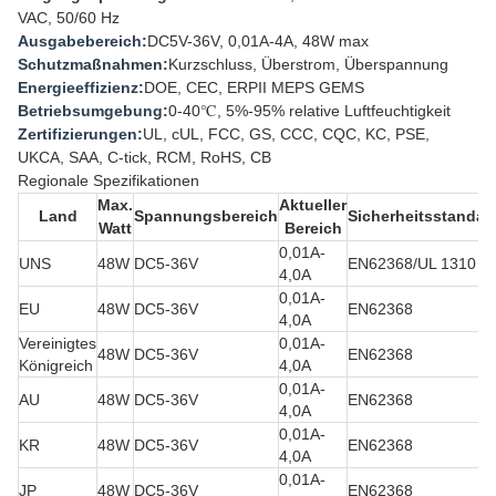
VAC, 50/60 Hz
Ausgabebereich:
DC5V-36V, 0,01A-4A, 48W max
Schutzmaßnahmen:
Kurzschluss, Überstrom, Überspannung
Energieeffizienz:
DOE, CEC, ERPII MEPS GEMS
Betriebsumgebung:
0-40℃, 5%-95% relative Luftfeuchtigkeit
Zertifizierungen:
UL, cUL, FCC, GS, CCC, CQC, KC, PSE,
UKCA, SAA, C-tick, RCM, RoHS, CB
Regionale Spezifikationen
Max.
Aktueller
Land
Spannungsbereich
Sicherheitsstandar
Watt
Bereich
0,01A-
UNS
48W
DC5-36V
EN62368/UL 1310
4,0A
0,01A-
EU
48W
DC5-36V
EN62368
4,0A
Vereinigtes
0,01A-
48W
DC5-36V
EN62368
Königreich
4,0A
0,01A-
AU
48W
DC5-36V
EN62368
4,0A
0,01A-
KR
48W
DC5-36V
EN62368
4,0A
0,01A-
JP
48W
DC5-36V
EN62368