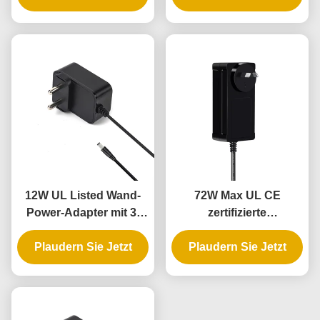
intelligentes Türschloss
12W UL Listed Wand-
72W Max UL CE
Power-Adapter mit 3-
zertifizierte
Jahres-Garantie und
Wandstecker mit 3-
Plaudern Sie Jetzt
AC-DC-
Plaudern Sie Jetzt
jähriger Garantie
Stromversorgung