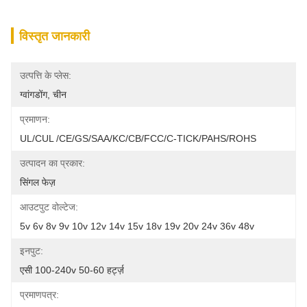
विस्तृत जानकारी
उत्पत्ति के प्लेस:
ग्वांगडोंग, चीन
प्रमाणन:
UL/cUL /CE/GS/SAA/KC/CB/FCC/C-TICK/PAHS/ROHS
उत्पादन का प्रकार:
सिंगल फेज़
आउटपुट वोल्टेज:
5v 6v 8v 9v 10v 12v 14v 15v 18v 19v 20v 24v 36v 48v
इनपुट:
एसी 100-240v 50-60 हर्ट्ज़
प्रमाणपत्र: