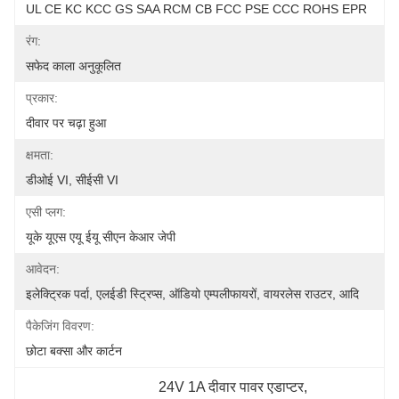
UL CE KC KCC GS SAA RCM CB FCC PSE CCC ROHS EPR
रंग:
सफेद काला अनुकूलित
प्रकार:
दीवार पर चढ़ा हुआ
क्षमता:
डीओई VI, सीईसी VI
एसी प्लग:
यूके यूएस एयू ईयू सीएन केआर जेपी
आवेदन:
इलेक्ट्रिक पर्दा, एलईडी स्ट्रिप्स, ऑडियो एम्पलीफायरों, वायरलेस राउटर, आदि
पैकेजिंग विवरण:
छोटा बक्सा और कार्टन
24V 1A दीवार पावर एडाप्टर
, 