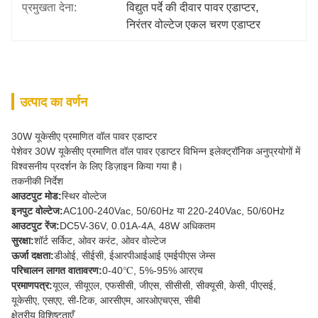
प्रमुखता देना:
विद्युत पर्दे की दीवार पावर एडाप्टर
, 
निरंतर वोल्टेज एकल चरण एडाप्टर
उत्पाद का वर्णन
30W यूकेसीए प्रमाणित वॉल पावर एडाप्टर
पेशेवर 30W यूकेसीए प्रमाणित वॉल पावर एडाप्टर विभिन्न इलेक्ट्रॉनिक अनुप्रयोगों में
विश्वसनीय प्रदर्शन के लिए डिज़ाइन किया गया है।
तकनीकी निर्देश
आउटपुट मोड:
स्थिर वोल्टेज
इनपुट वोल्टेज:
AC100-240Vac, 50/60Hz या 220-240Vac, 50/60Hz
आउटपुट रेंज:
DC5V-36V, 0.01A-4A, 48W अधिकतम
सुरक्षा:
शॉर्ट सर्किट, ओवर करंट, ओवर वोल्टेज
ऊर्जा दक्षता:
डीओई, सीईसी, ईआरपीआईआई एमईपीएस जेम्स
परिचालन लागत वातावरण:
0-40℃, 5%-95% आरएच
प्रमाणपत्र:
यूएल, सीयूएल, एफसीसी, जीएस, सीसीसी, सीक्यूसी, केसी, पीएसई,
यूकेसीए, एसएए, सी-टिक, आरसीएम, आरओएचएस, सीबी
क्षेत्रीय विशिष्टताएँ