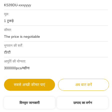
KS39DU-xxxyyyy
मूक:
1 टुकड़े
कीमत:
The price is negotiable
भुगतान की शर्तें:
टी/टी
आपूर्ति की योग्यता:
300000pcs/महीना
सबसे अच्छी कीमत पाएं
अब बात करें
विस्तृत जानकारी
उत्पाद का वर्णन