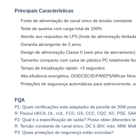
Principais Características
Fonte de alimentação de canal único de tensão constante
Teste de queima com carga total de 100%
Atende aos requisitos de LPS (fonte de alimentação limitad
Garantia abrangente de 3 anos
Design de alimentação Classe II (sem pino de aterramento)
Tamanho compacto com caixa de plástico PC totalmente fe
Tempo de inicialização rápido: <3 segundos
Alta eficiência energética: DOE/CEC/ErP/MEPS/NRcan Nível
Proteções de segurança automáticas para sobrecorrente, so
FQA
P1: Quais certificações este adaptador de parede de 30W poss
R: Possui UKCA, UL, cUL, FCC, GS, CCC, CQC, KC, PSE, SAA, 
P2: Qual é a especificação de saída? Posso obter diferentes 
R: Tensão constante de canal único, DC 5-36V, máx. 48W. Múlt
P3: Quais proteções de segurança estão incluídas?