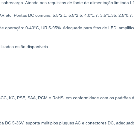
 e sobrecarga. Atende aos requisitos de fonte de alimentação limitada 
tc. Pontas DC comuns: 5.5*2.1, 5.5*2.5, 4.0*1.7, 3.5*1.35, 2.5*0.7, X
de operação: 0-40°C, UR 5-95%. Adequado para fitas de LED, amplificad
lizados estão disponíveis.
C, CCC, KC, PSE, SAA, RCM e RoHS, em conformidade com os padrões 
da DC 5-36V, suporta múltiplos plugues AC e conectores DC, adequado 