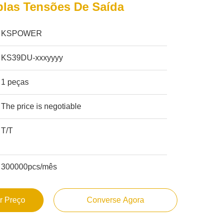
plas Tensões De Saída
KSPOWER
KS39DU-xxxyyyy
1 peças
The price is negotiable
T/T
300000pcs/mês
r Preço
Converse Agora