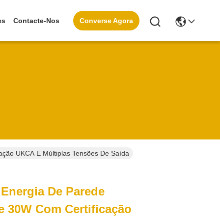
Converse Agora
es
Contacte-Nos
ação UKCA E Múltiplas Tensões De Saída
 Energia De Parede
e 30W Com Certificação