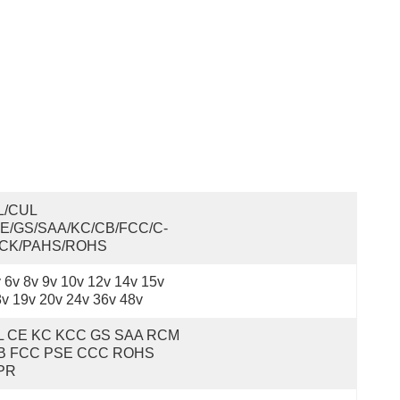
L/cUL 
CE/GS/SAA/KC/CB/FCC/C-
ICK/PAHS/ROHS
 6v 8v 9v 10v 12v 14v 15v 
v 19v 20v 24v 36v 48v
L CE KC KCC GS SAA RCM 
B FCC PSE CCC ROHS 
PR