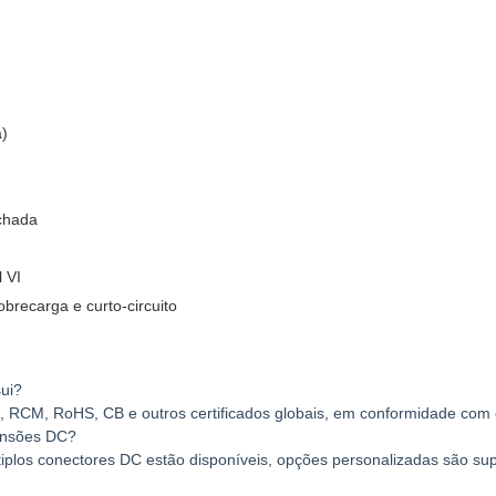
a)
chada
 VI
brecarga e curto-circuito
ui?
RCM, RoHS, CB e outros certificados globais, em conformidade com 
tensões DC?
iplos conectores DC estão disponíveis, opções personalizadas são su