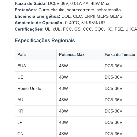
Faixa de Saída:
DC5V-36V, 0.01A-4A, 48W Max
Proteções:
Curto-circuito, sobrecorrente, sobretensão
Eficiência Energética:
DOE, CEC, ERPII MEPS GEMS
Ambiente de Operação:
0-40°C, 5%-95% UR
Certificações:
UL, cUL, FCC, GS, CCC, CQC, KC, PSE, UKCA,
Especificações Regionais
País
Potência Máx.
Faixa de Tensão
EUA
48W
DC5-36V
UE
48W
DC5-36V
Reino Unido
48W
DC5-36V
AU
48W
DC5-36V
KR
48W
DC5-36V
JP
48W
DC5-36V
CN
48W
DC5-36V