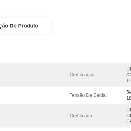
ção Do Produto
U
Certificação:
/
T
5v
Tensão De Saída:
18
U
Certificado:
C
E