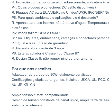
R: Proteção contra curto-circuito, sobrecorrente, sobretensão
P4: Quais plugues e conectores DC estão disponíveis?
R: Plugues AC para EUA/UE/Reino Unido/AU/KR/JP/CN/BR/IN/AR e
P5: Para quais ambientes e aplicações ele é destinado?
R: Apenas para uso interno, não à prova d'água. Temperatura 
eletrônicos.
P6: Vocês fazem OEM e ODM?
R: Sim. Etiquetas, embalagens, carcaças e conectores persona
P7: Qual é o seu prazo de garantia?
R: Garantia abrangente de 3 anos.
P8: Este adaptador é Classe I ou Classe II?
R: Design Classe II, não requer pino de aterramento.
Por que nos escolher
Adaptador de parede de 30W totalmente certificado
Certificações globais abrangentes, incluindo UKCA, UL, FC
AU, JP, KR, CN.
Ampla tensão e forte compatibilidade
Design de tensão constante de canal único, ampla faixa de saí
eletrônicos internos.