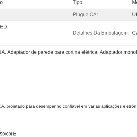
do
Tipo:
M
Plugue CA:
U
ED, 
Detalhes Da Embalagem:
C
 1A
, 
Adaptador de parede para cortina elétrica
, 
Adaptador monof
A, projetado para desempenho confiável em várias aplicações eletrôn
 50/60Hz