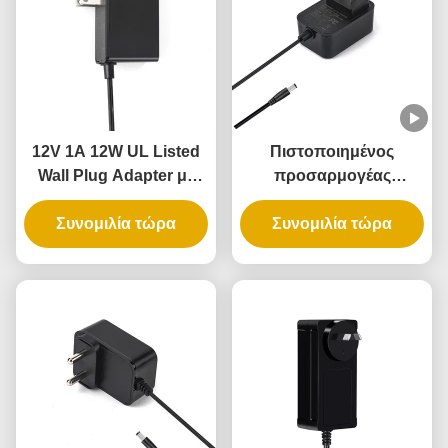
12V 1A 12W UL Listed
Πιστοποιημένος
Wall Plug Adapter με
προσαρμογέας
3ετή εγγύηση και
ρεύματος τοίχου UL με
πολλαπλές προστασίες
Συνομιλία τώρα
έξοδο 5V 12V 24V και
Συνομιλία τώρα
ισχύ 12W 24W για
έξυπνη κλειδαριά
πόρτας