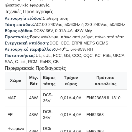
ηλεκτρονικές εφαρμογές.
Τεχνικές Προδιαγραφές
Λειτουργία εξόδου:
Σταθερή τάση
Τάση εισόδου:
AC100-240Vac, 50/60Hz ή 220-240Vac, 50/60Hz
Εύρος εξόδου:
DC5V-36V, 0,01A-4A, 48W Μέγ
Προστασίες:
Βραχυκύκλωμα, πάνω από ρεύμα, πάνω από τάση
Ενεργειακή απόδοση:
DOE, CEC, ERPII MEPS GEMS
Λειτουργικό περιβάλλον:
0-40℃, 5%-95% RH
Πιστοποιήσεις:
UL, cUL, FCC, GS, CCC, CQC, KC, PSE, UKCA,
SAA, C-tick, RCM, RoHS, CB
Περιφερειακές Προδιαγραφές
Μέγ.
Εύρος
Τρέχον
Πρότυπο
Χώρα
Βάτ
τάσης
εύρος
ασφαλείας
DC5-
ΜΑΣ
48W
0,01Α-4,0Α
EN62368/UL 1310
36V
DC5-
ΕΕ
48W
0,01Α-4,0Α
EN62368
36V
Ηνωμένο
DC5-
48W
0,01Α-4,0Α
EN62368