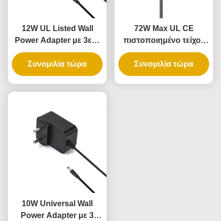
12W UL Listed Wall
72W Max UL CE
Power Adapter με 3ετή
πιστοποιημένο τείχος
εγγύηση και παροχή
πλέγμα ηλεκτρικής
ρεύματος AC DC
Συνομιλία τώρα
ενέργειας τούβλο με 3
Συνομιλία τώρα
χρόνια εγγύηση
10W Universal Wall
Power Adapter με 3