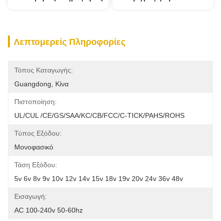
Λεπτομερείς Πληροφορίες
Τόπος Καταγωγής:
Guangdong, Κίνα
Πιστοποίηση:
UL/cUL /CE/GS/SAA/KC/CB/FCC/C-TICK/PAHS/ROHS
Τύπος Εξόδου:
Μονοφασικό
Τάση Εξόδου:
5v 6v 8v 9v 10v 12v 14v 15v 18v 19v 20v 24v 36v 48v
Εισαγωγή:
AC 100-240v 50-60hz