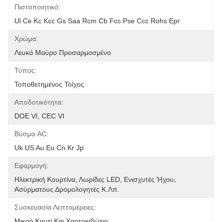
Πιστοποιητικό:
Ul Ce Kc Kcc Gs Saa Rcm Cb Fcc Pse Ccc Rohs Epr
Χρώμα:
Λευκό Μαύρο Προσαρμοσμένο
Τύπος:
Τοποθετημένος Τοίχος
Αποδοτικότητα:
DOE VI, CEC VI
Βύσμα AC:
Uk US Au Eu Cn Kr Jp
Εφαρμογή:
Ηλεκτρική Κουρτίνα, Λωρίδες LED, Ενισχυτές Ήχου, 
Ασύρματους Δρομολογητές Κ.λπ.
Συσκευασία Λεπτομέρειες:
Μικρό Κουτί Και Χαρτοκιβώτιο