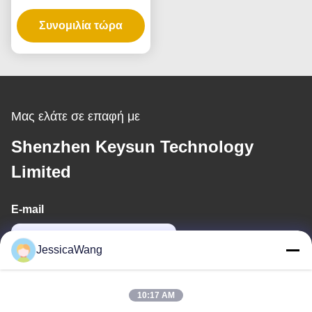
χρόνια εγγύηση και
πολλαπλές τάσεις
Συνομιλία τώρα
εξόδου
Μας ελάτε σε επαφή με
Shenzhen Keysun Technology
Limited
E-mail
power06@szzhpower.com
JessicaWang
Η διεύθυνσή μας
10:17 AM