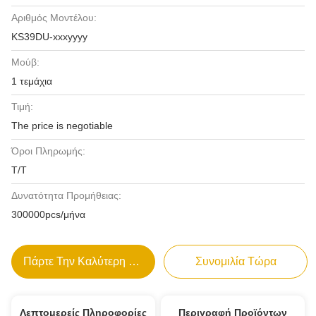
Αριθμός Μοντέλου:
KS39DU-xxxyyyy
Μούβ:
1 τεμάχια
Τιμή:
The price is negotiable
Όροι Πληρωμής:
T/T
Δυνατότητα Προμήθειας:
300000pcs/μήνα
Πάρτε Την Καλύτερη Τιμή
Συνομιλία Τώρα
Λεπτομερείς Πληροφορίες
Περιγραφή Προϊόντων