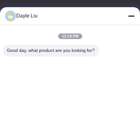
이메일
Dayle Liu
dayle@keysuntech.com
12:19 PM
우리 주소
Good day, what product are you looking for?
주소
중국 광둥성 선전시 바오안구 푸융 거리 펑황 커뮤니티 펑싱 레인 1
번지 2동 8, 9A층
Tel
0086-755-81461285
개인 정보 정책
|
사이트맵