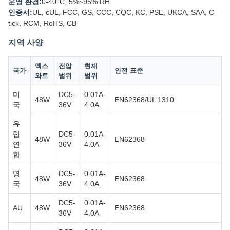
운영 환경:
0-40°C, 5%~95% RH
인증서:
UL, cUL, FCC, GS, CCC, CQC, KC, PSE, UKCA, SAA, C-
tick, RCM, RoHS, CB
지역 사양
맥스
전압
현재
국가
안전 표준
와트
범위
범위
미
DC5-
0.01A-
48W
EN62368/UL 1310
국
36V
4.0A
유
럽
DC5-
0.01A-
48W
EN62368
연
36V
4.0A
합
영
DC5-
0.01A-
48W
EN62368
국
36V
4.0A
DC5-
0.01A-
AU
48W
EN62368
36V
4.0A