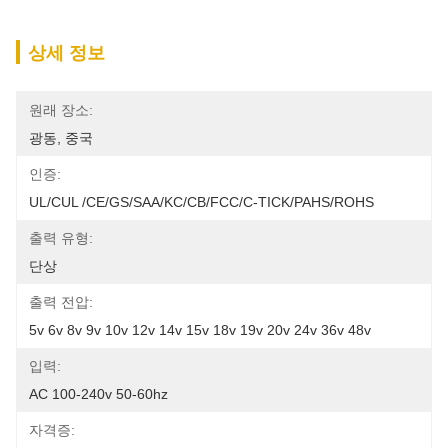
상세 정보
원래 장소:
광동, 중국
인증:
UL/cUL /CE/GS/SAA/KC/CB/FCC/C-TICK/PAHS/ROHS
출력 유형:
단상
출력 전압:
5v 6v 8v 9v 10v 12v 14v 15v 18v 19v 20v 24v 36v 48v
입력:
AC 100-240v 50-60hz
자격증: