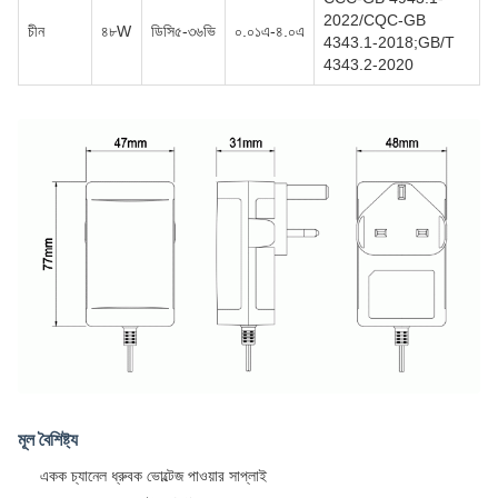
2022/CQC-GB
চীন
৪৮W
ডিসি৫-৩৬ভি
০.০১এ-৪.০এ
4343.1-2018;GB/T
4343.2-2020
মূল বৈশিষ্ট্য
একক চ্যানেল ধ্রুবক ভোল্টেজ পাওয়ার সাপ্লাই