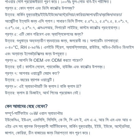
পাওয়ার সোর্স প্রয়োজনীয়তা পূরণ করে। ১০০% ফুল-লোড বার্ন-ইন পরীক্ষিত।
প্রশ্ন ৪: কোন প্লাগ এবং ডিসি কানেক্টর উপলব্ধ?
উত্তর: মার্কিন যুক্তরাষ্ট্র/ইইউ/ইউকে/অস্ট্রেলিয়া/কোরিয়া/জাপান/চীন/ব্রাজিল/ভারত/
আর্জেন্টিনা ইত্যাদি জন্য এসি প্লাগ। সাধারণ ডিসি টিপস: ৫.৫*২.১, ৫.৫*২.৫, ৪.০*১.৭,
৩.৫*১.৩৫, ২.৫*০.৭, এক্সএলআর, সিগারেট লাইটার; কাস্টম কানেক্টর গ্রহণযোগ্য।
প্রশ্ন ৫: এটি কোন পরিবেশ এবং অ্যাপ্লিকেশনের জন্য?
উত্তর: শুধুমাত্র অভ্যন্তরীণ ব্যবহারের জন্য, জলরোধী নয়। অপারেটিং তাপমাত্রা:
০-৪০°C, RH ৫-৯৫%। এলইডি স্ট্রিপ, অ্যামপ্লিফায়ার, রাউটার, অডিও-ভিডিও ডিভাইস
এবং অন্যান্য ইলেকট্রনিক্সের জন্য উপযুক্ত।
প্রশ্ন ৬: আপনি কি OEM এবং ODM করতে পারেন?
উত্তর: হ্যাঁ। কাস্টম লেবেল, প্যাকেজিং, হাউজিং এবং কানেক্টর উপলব্ধ।
প্রশ্ন ৭: আপনার ওয়ারেন্টি মেয়াদ কত?
উত্তর: ৩ বছরের ব্যাপক ওয়ারেন্টি।
প্রশ্ন ৮: এই অ্যাডাপ্টারটি কি ক্লাস I নাকি ক্লাস II?
উত্তর: ক্লাস II ডিজাইন, আর্থ পিনের প্রয়োজন নেই।
কেন আমাদের বেছে নেবেন?
সম্পূর্ণ-সার্টিফাইড ৩০W ওয়াল অ্যাডাপ্টার
ইউকেসিএ, ইউএল, এফসিসি, সিসিসি, কে সি, পি এস ই, এস এ এ, আর সি এম এবং আর ও
এইচ এস সহ ব্যাপক বিশ্বব্যাপী সার্টিফিকেশন, মার্কিন যুক্তরাষ্ট্র, ইইউ, ইউকে, অস্ট্রেলিয়া,
জাপান, কোরিয়া, চীন বাজারের জন্য নিরাপত্তা মান পূরণ করে।