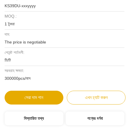
KS39DU-xxxyyyy
MOQ.:
1 টুকরা
দাম:
The price is negotiable
পেমেন্ট শর্তাবলী:
টি/টি
সরবরাহ ক্ষমতা:
300000pcs/মাস
সেরা দাম পান
এখন চ্যাট করুন
বিস্তারিত তথ্য
পণ্যের বর্ণনা