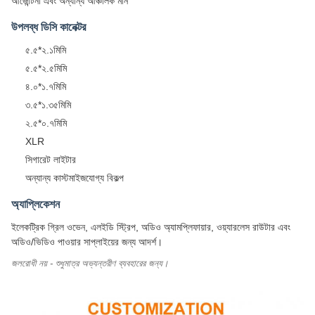
আর্জেন্টিনা এবং অন্যান্য আঞ্চলিক মান
উপলব্ধ ডিসি কানেক্টর
৫.৫*২.১মিমি
৫.৫*২.৫মিমি
৪.০*১.৭মিমি
৩.৫*১.৩৫মিমি
২.৫*০.৭মিমি
XLR
সিগারেট লাইটার
অন্যান্য কাস্টমাইজযোগ্য বিকল্প
অ্যাপ্লিকেশন
ইলেকট্রিক গ্রিল ওভেন, এলইডি স্ট্রিপ, অডিও অ্যামপ্লিফায়ার, ওয়্যারলেস রাউটার এবং
অডিও/ভিডিও পাওয়ার সাপ্লাইয়ের জন্য আদর্শ।
জলরোধী নয় - শুধুমাত্র অভ্যন্তরীণ ব্যবহারের জন্য।