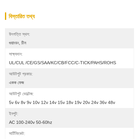
বিস্তারিত তথ্য
উৎপত্তি স্থল:
গুয়াংডং, চীন
সাক্ষ্যদান:
UL/cUL /CE/GS/SAA/KC/CB/FCC/C-TICK/PAHS/ROHS
আউটপুট প্রকার:
একক ফেজ
আউটপুট ভোল্টেজ:
5v 6v 8v 9v 10v 12v 14v 15v 18v 19v 20v 24v 36v 48v
ইনপুট:
AC 100-240v 50-60hz
সার্টিফিকেট: