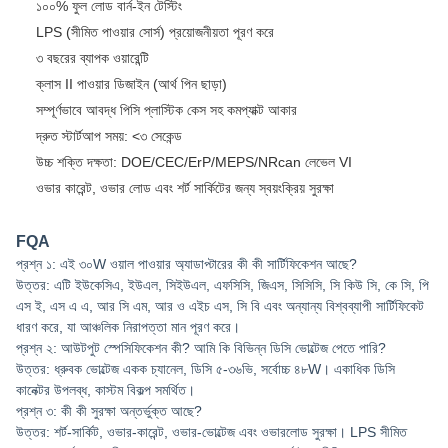
১০০% ফুল লোড বার্ন-ইন টেস্টিং
LPS (সীমিত পাওয়ার সোর্স) প্রয়োজনীয়তা পূরণ করে
৩ বছরের ব্যাপক ওয়ারেন্টি
ক্লাস II পাওয়ার ডিজাইন (আর্থ পিন ছাড়া)
সম্পূর্ণভাবে আবদ্ধ পিসি প্লাস্টিক কেস সহ কমপ্যাক্ট আকার
দ্রুত স্টার্টআপ সময়: <৩ সেকেন্ড
উচ্চ শক্তি দক্ষতা: DOE/CEC/ErP/MEPS/NRcan লেভেল VI
ওভার কারেন্ট, ওভার লোড এবং শর্ট সার্কিটের জন্য স্বয়ংক্রিয় সুরক্ষা
FQA
প্রশ্ন ১: এই ৩০W ওয়াল পাওয়ার অ্যাডাপ্টারের কী কী সার্টিফিকেশন আছে?
উত্তর: এটি ইউকেসিএ, ইউএল, সিইউএল, এফসিসি, জিএস, সিসিসি, সি কিউ সি, কে সি, পি
এস ই, এস এ এ, আর সি এম, আর ও এইচ এস, সি বি এবং অন্যান্য বিশ্বব্যাপী সার্টিফিকেট
ধারণ করে, যা আঞ্চলিক নিরাপত্তা মান পূরণ করে।
প্রশ্ন ২: আউটপুট স্পেসিফিকেশন কী? আমি কি বিভিন্ন ডিসি ভোল্টেজ পেতে পারি?
উত্তর: ধ্রুবক ভোল্টেজ একক চ্যানেল, ডিসি ৫-৩৬ভি, সর্বোচ্চ ৪৮W। একাধিক ডিসি
কানেক্টর উপলব্ধ, কাস্টম বিকল্প সমর্থিত।
প্রশ্ন ৩: কী কী সুরক্ষা অন্তর্ভুক্ত আছে?
উত্তর: শর্ট-সার্কিট, ওভার-কারেন্ট, ওভার-ভোল্টেজ এবং ওভারলোড সুরক্ষা। LPS সীমিত