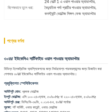
24 ভোল্ট 1 এ ওয়াল পাওয়ার অ্যাডাপ্টার
, 
বিশেষভাবে তুলে ধরা:
বৈদ্যুতিক পর্দা প্রাচীর পাওয়ার অ্যাডাপ্টার
, 
কনস্ট্যান্ট ভোল্টেজ সিঙ্গল ফেজ অ্যাডাপ্টার
পণ্যের বর্ণনা
৩০W ইউকেসিএ সার্টিফাইড ওয়াল পাওয়ার অ্যাডাপ্টার
বিভিন্ন ইলেকট্রনিক অ্যাপ্লিকেশনের জন্য নির্ভরযোগ্য পারফরম্যান্সের জন্য ডিজাইন করা
পেশাদার ৩০W ইউকেসিএ সার্টিফাইড ওয়াল পাওয়ার অ্যাডাপ্টার।
প্রযুক্তিগত স্পেসিফিকেশন
আউটপুট মোড:
ধ্রুবক ভোল্টেজ
ইনপুট ভোল্টেজ:
এসি ১০০-২৪০ভ্যাক, ৫০/৬০Hz বা ২২০-২৪০ভ্যাক, ৫০/৬০Hz
আউটপুট রেঞ্জ:
ডিসি৫ভি-৩৬ভি, ০.০১এ-৪এ, ৪৮W সর্বোচ্চ
সুরক্ষা:
শর্ট সার্কিট, ওভার কারেন্ট, ওভার ভোল্টেজ