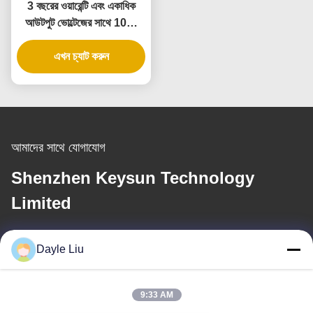
3 বছরের ওয়ারেন্টি এবং একাধিক
আউটপুট ভোল্টেজের সাথে 10W
ইউনিভার্সাল ওয়াল পাওয়ার
এখন চ্যাট করুন
অ্যাডাপ্টার
আমাদের সাথে যোগাযোগ
Shenzhen Keysun Technology
Limited
ই-মেইল
Dayle Liu
dayle@keysuntech.com
9:33 AM