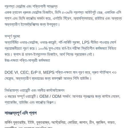
প্রশস্ত ভোল্টেজ এবং শক্তিশালী সামঞ্জস্য
একক চ্যানেল ধ্রুবক ভোল্টেজ ডিজাইন, ডিসি ৫-৩৬ভি প্রশস্ত আউটপুট রেঞ্জ, একাধিক এসি
প্লাগ এবং ডিসি কানেক্টর সমর্থন করে, এলইডি স্ট্রিপ, অ্যামপ্লিফায়ার, রাউটার এবং অন্যান্য
অভ্যন্তরীণ ইলেকট্রনিক্সের জন্য উপযুক্ত।
সম্পূর্ণ সুরক্ষা
অন্তর্নির্মিত ওভার-ভোল্টেজ, ওভার-কারেন্ট, শর্ট-সার্কিট সুরক্ষা, LPS সীমিত পাওয়ার সোর্স
প্রয়োজনীয়তা পূরণ করে। ১০০% ফুল-লোড বার্ন-ইন পরীক্ষা স্থিতিশীল কর্মক্ষমতা নিশ্চিত
করে। ক্লাস II ডাবল-ইনসুলেশন ডিজাইন, আর্থ পিনের প্রয়োজন নেই।
উচ্চ-দক্ষতা শক্তি-সাশ্রয়ী কর্মক্ষমতা
DOE VI, CEC, ErP II, MEPS শক্তি-দক্ষতা মান পূরণ করে, দ্রুত স্টার্টআপ <৩
সেকেন্ড, অভ্যন্তরীণ ব্যবহারের জন্য কমপ্যাক্ট আবদ্ধ পিসি হাউজিং।
নির্ভরযোগ্য ওয়ারেন্টি এবং নমনীয় কাস্টমাইজেশন
৩ বছরের সম্পূর্ণ ওয়ারেন্টি। OEM / ODM সমর্থন: আপনার প্রকল্পের জন্য কাস্টম লেবেল,
প্যাকেজিং, হাউজিং এবং কানেক্টর বিকল্প।
সামঞ্জস্যপূর্ণ এসি প্লাগ
মার্কিন যুক্তরাষ্ট্র, ইইউ, যুক্তরাজ্য, অস্ট্রেলিয়া, কোরিয়া, জাপান, চীন, ব্রাজিল, ভারত,