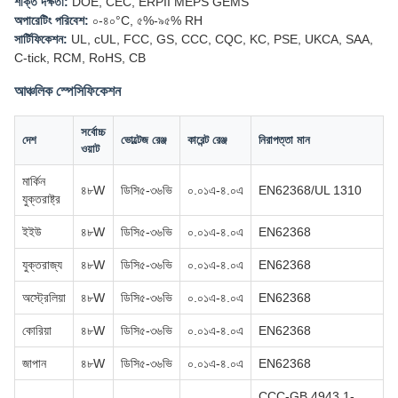
শক্তি দক্ষতা:
DOE, CEC, ERPII MEPS GEMS
অপারেটিং পরিবেশ:
০-৪০°C, ৫%-৯৫% RH
সার্টিফিকেশন:
UL, cUL, FCC, GS, CCC, CQC, KC, PSE, UKCA, SAA,
C-tick, RCM, RoHS, CB
আঞ্চলিক স্পেসিফিকেশন
সর্বোচ্চ
দেশ
ভোল্টেজ রেঞ্জ
কারেন্ট রেঞ্জ
নিরাপত্তা মান
ওয়াট
মার্কিন
৪৮W
ডিসি৫-৩৬ভি
০.০১এ-৪.০এ
EN62368/UL 1310
যুক্তরাষ্ট্র
ইইউ
৪৮W
ডিসি৫-৩৬ভি
০.০১এ-৪.০এ
EN62368
যুক্তরাজ্য
৪৮W
ডিসি৫-৩৬ভি
০.০১এ-৪.০এ
EN62368
অস্ট্রেলিয়া
৪৮W
ডিসি৫-৩৬ভি
০.০১এ-৪.০এ
EN62368
কোরিয়া
৪৮W
ডিসি৫-৩৬ভি
০.০১এ-৪.০এ
EN62368
জাপান
৪৮W
ডিসি৫-৩৬ভি
০.০১এ-৪.০এ
EN62368
CCC-GB 4943.1-