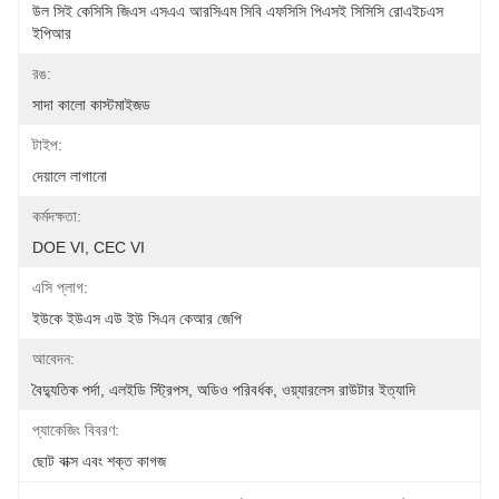
উল সিই কেসিসি জিএস এসএএ আরসিএম সিবি এফসিসি পিএসই সিসিসি রোএইচএস 
ইপিআর
রঙ:
সাদা কালো কাস্টমাইজড
টাইপ:
দেয়ালে লাগানো
কর্মদক্ষতা:
DOE VI, CEC VI
এসি প্লাগ:
ইউকে ইউএস এউ ইউ সিএন কেআর জেপি
আবেদন:
বৈদ্যুতিক পর্দা, এলইডি স্ট্রিপস, অডিও পরিবর্ধক, ওয়্যারলেস রাউটার ইত্যাদি
প্যাকেজিং বিবরণ:
ছোট বাক্স এবং শক্ত কাগজ