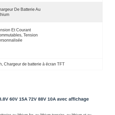
argeur De Batterie Au 
thium
nsion Et Courant 
mmutables, Tension 
rsonnalisée
h
, 
Chargeur de batterie à écran TFT
58.8V 60V 15A 72V 88V 10A avec affichage
ies au lithium fer, au lithium ternaire, au lithium et au