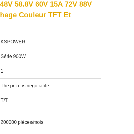
48V 58.8V 60V 15A 72V 88V
chage Couleur TFT Et
KSPOWER
Série 900W
1
The price is negotiable
T/T
200000 pièces/mois