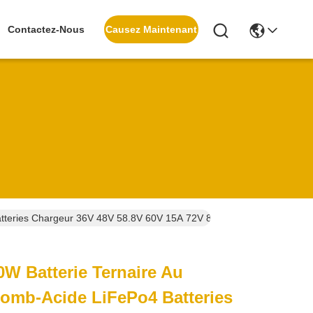
Causez Maintenant
Contactez-Nous
tteries Chargeur 36V 48V 58.8V 60V 15A 72V 88V 10A Avec Affichage
W Batterie Ternaire Au
lomb-Acide LiFePo4 Batteries