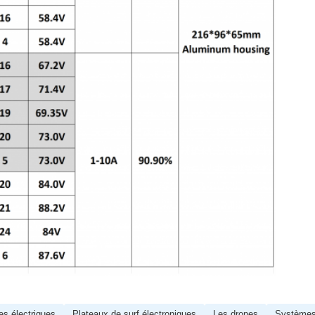
es électriques
Plateaux de surf électroniques
Les drones
Système