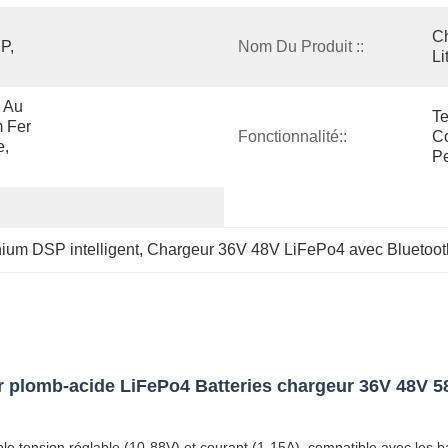
Ch
, 
Nom Du Produit ::
Li
 Au 
Te
 Fer 
Fonctionnalité::
Co
, 
Pe
hium DSP intelligent
, 
Chargeur 36V 48V LiFePo4 avec Bluetoot
er plomb-acide LiFePo4 Batteries chargeur 36V 48V 
ension réglable (10-88V) et courant (1-15A), compatible avec les batter