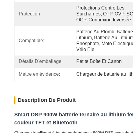
Protections Contre Les 
Protection ::
Surcharges, OTP, OVP, SCP
OCP, Connexion Inversée
Batterie Au Plomb, Batterie
Lithium, Batterie Au Lithium
Compatible::
Phosphate, Moto Électrique
Vélo Éle
Détails D'emballage:
Petite Boîte Et Carton
Mettre en évidence:
Chargeur de batterie au lit
Description De Produit
Smart DSP 900W batterie ternaire au lithium f
couleur TFT et Bluetooth
Chargeur intelligent à haute performance 900W DSP avec double t