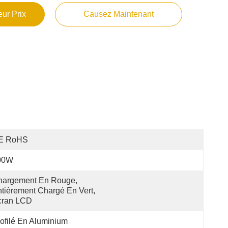
ur Prix
Causez Maintenant
E RoHS
00W
argement En Rouge, 
tièrement Chargé En Vert, 
cran LCD
ofilé En Aluminium