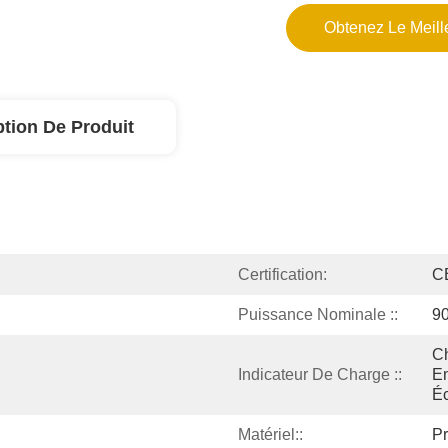
Obtenez Le Meille
ption De Produit
Certification:
C
Puissance Nominale ::
9
Ch
Indicateur De Charge ::
En
É
Matériel::
Pr