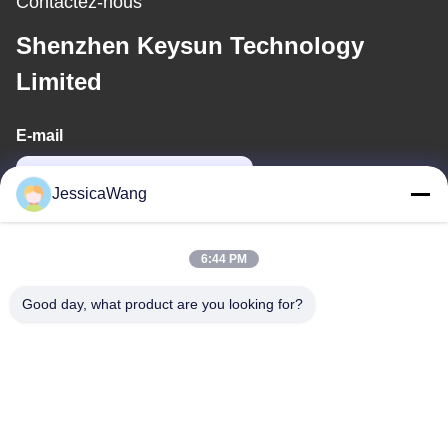
Contactez-nous
Shenzhen Keysun Technology
Limited
E-mail
power06@szzhpower.com
JessicaWang
Notre adresse
6:44 PM
Adresse
Good day, what product are you looking for?
8À l'étage 9A, bâtiment 2, rue Fengxing.1, communauté
Fenghuang, rue Fuyong, district Baoan, Shenzhen, Guangdong,
Chine
Téléphone
0086-755-81461285