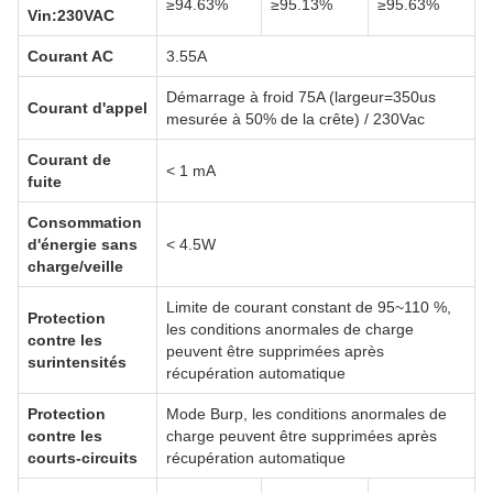
≥94.63%
≥95.13%
≥95.63%
Vin:230VAC
Courant AC
3.55A
Démarrage à froid 75A (largeur=350us
Courant d'appel
mesurée à 50% de la crête) / 230Vac
Courant de
< 1 mA
fuite
Consommation
d'énergie sans
< 4.5W
charge/veille
Limite de courant constant de 95~110 %,
Protection
les conditions anormales de charge
contre les
peuvent être supprimées après
surintensités
récupération automatique
Protection
Mode Burp, les conditions anormales de
contre les
charge peuvent être supprimées après
courts-circuits
récupération automatique