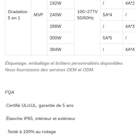
192W
/
4A*2
Gradation
100~277V
MVP
240W
5A*4
/
5 en 1
50/60Hz
288W
/
4A*3
300W
5A*5
/
384W
/
4A*4
Étiquetage, emballage et boîtiers personnalisés disponibles.
Nous fournissons des services OEM et ODM.
FQA
.
Certifié UL/cUL, garantie de 5 ans
.Étanche IP65, intérieur et extérieur
. Testé à 100% au rodage