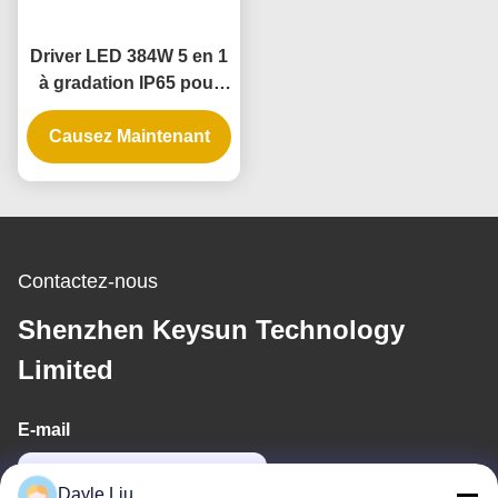
Driver LED 384W 5 en 1
à gradation IP65 pour
rubans LED et
Causez Maintenant
suspensions
Contactez-nous
Shenzhen Keysun Technology
Limited
E-mail
dayle@keysuntech.com
Dayle Liu