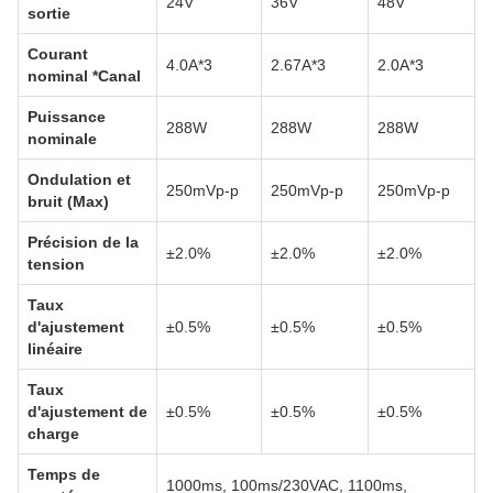
24V
36V
48V
sortie
Courant
4.0A*3
2.67A*3
2.0A*3
nominal *Canal
Puissance
288W
288W
288W
nominale
Ondulation et
250mVp-p
250mVp-p
250mVp-p
bruit (Max)
Précision de la
±2.0%
±2.0%
±2.0%
tension
Taux
d'ajustement
±0.5%
±0.5%
±0.5%
linéaire
Taux
d'ajustement de
±0.5%
±0.5%
±0.5%
charge
Temps de
1000ms, 100ms/230VAC, 1100ms,