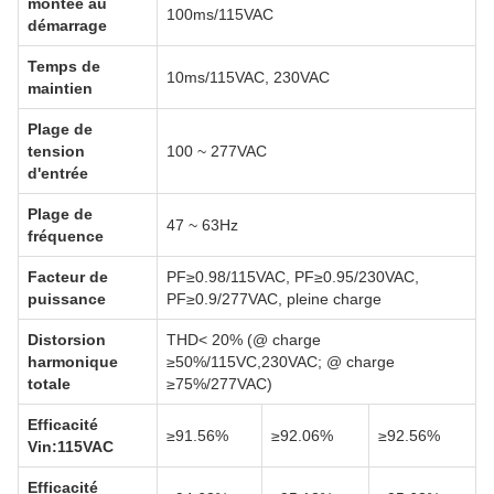
montée au
100ms/115VAC
démarrage
Temps de
10ms/115VAC, 230VAC
maintien
Plage de
tension
100 ~ 277VAC
d'entrée
Plage de
47 ~ 63Hz
fréquence
Facteur de
PF≥0.98/115VAC, PF≥0.95/230VAC,
puissance
PF≥0.9/277VAC, pleine charge
Distorsion
THD< 20% (@ charge
harmonique
≥50%/115VC,230VAC; @ charge
totale
≥75%/277VAC)
Efficacité
≥91.56%
≥92.06%
≥92.56%
Vin:115VAC
Efficacité