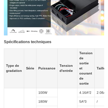
Spécifications techniques
Tension
de
sortie
Type de
Tension
Série
Puissance
et
Taille
gradation
d'entrée
courant
de
sortie
100W
4.16A*2
2.08A*
180W
5A*3
/