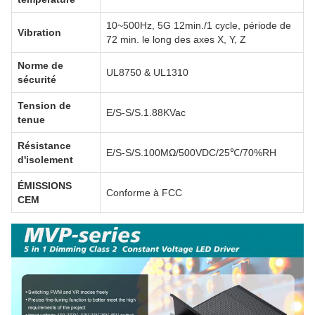
10~500Hz, 5G 12min./1 cycle, période de
Vibration
72 min. le long des axes X, Y, Z
Norme de
UL8750 & UL1310
sécurité
Tension de
E/S-S/S.1.88KVac
tenue
Résistance
E/S-S/S.100MΩ/500VDC/25℃/70%RH
d'isolement
ÉMISSIONS
Conforme à FCC
CEM