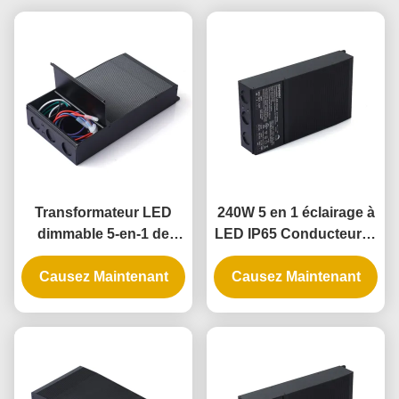
Transformateur LED
240W 5 en 1 éclairage à
dimmable 5-en-1 de
LED IP65 Conducteur et
192W avec indice IP65
alimentation à LED
pour applications de
Causez Maintenant
Causez Maintenant
gradation de phase
universelle