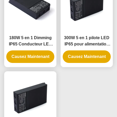
180W 5 en 1 Dimming
300W 5 en 1 pilote LED
IP65 Conducteur LED
IP65 pour alimentation
pour applications
électrique réglable
d'éclairage extérieur et
Causez Maintenant
Causez Maintenant
intérieur