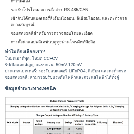
กำหนดเอง
รองรับโปรโตคอลการสื่อสาร RS-485/CAN
เข้ากันได้กับแบตเตอรี่ลิเธียมไอออน, ลิเธียมไอออน และตะกั่วกรด
อย่างสมบูรณ์
จอแสดงผลสีสำหรับการตรวจสอบโดยละเอียด
การตั้งค่าแอปพลิเคชันบลูทูธผ่านโทรศัพท์มือถือ
ทำไมต้องเลือกเรา?
โหมดเอาต์พุต: โหมด CC+CV
ริปเปิลและสัญญาณรบกวน: 50mV-120mV
ประเภทแบตเตอรี่: รองรับแบตเตอรี่ LiFePO4, ลิเธียม และตะกั่วกรด
จอแสดงผลสี: สามารถปรับแรงดันไฟฟ้าและกระแสไฟฟ้าได้ทั้งคู่
ข้อมูลจำเพาะทางเทคนิค