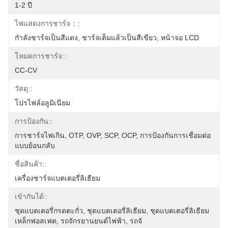
1-2 ปี
ไฟแสดงการชาร์จ：:
กำลังชาร์จเป็นสีแดง, ชาร์จเต็มแล้วเป็นสีเขียว, หน้าจอ LCD
โหมดการชาร์จ::
CC-CV
วัสดุ::
โปรไฟล์อลูมิเนียม
การป้องกัน::
การชาร์จไฟเกิน, OTP, OVP, SCP, OCP, การป้องกันการเชื่อมต่อ
แบบย้อนกลับ
ชื่อสินค้า::
เครื่องชาร์จแบตเตอรี่ลิเธียม
เข้ากันได้::
ชุดแบตเตอรี่กรดตะกั่ว, ชุดแบตเตอรี่ลิเธียม, ชุดแบตเตอรี่ลิเธียม
เหล็กฟอสเฟต, รถจักรยานยนต์ไฟฟ้า, รถจั