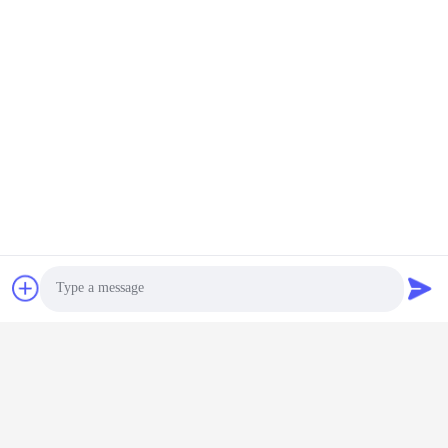
แท็ก:
E Bike แบตเตอรี่ชาร์จ
เครื่องชาร์จแบตเตอรี่อะแดปเตอร์
เครื่องชาร์จแบตเตอรี่จักรยาน
สินค้าที่เกี่ยวข้อง
Photo