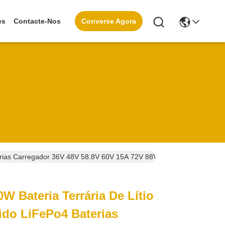
Converse Agora
es
Contacte-Nos
terias Carregador 36V 48V 58.8V 60V 15A 72V 88V 10A Com TFT Color 
W Bateria Terrária De Lítio
cido LiFePo4 Baterias