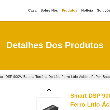
Casa
Sobre Nós
Produtos
Notícia
Soluçõ
Detalhes Dos Produtos
art DSP 900W Bateria Terrária De Lítio Ferro-Lítio-Ácido LiFePo4 Ba
Smart DSP 900
Ferro-Lítio-Á