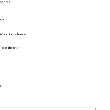
gentes.
rga
ão personalizada
lítio e de chumbo
o