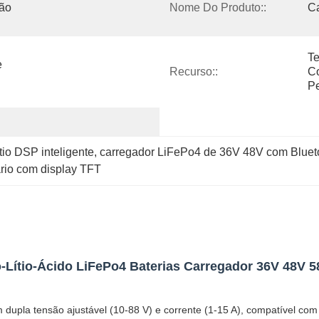
ão 
Nome Do Produto::
Ca
Te
 
Recurso::
Co
Pe
tio DSP inteligente
, 
carregador LiFePo4 de 36V 48V com Bluet
ário com display TFT
ro-Lítio-Ácido LiFePo4 Baterias Carregador 36V 48V
la tensão ajustável (10-88 V) e corrente (1-15 A), compatível com bate