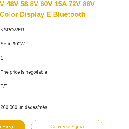
V 48V 58.8V 60V 15A 72V 88V
olor Display E Bluetooth
KSPOWER
Série 900W
1
The price is negotiable
T/T
200.000 unidades/mês
r Preço
Converse Agora