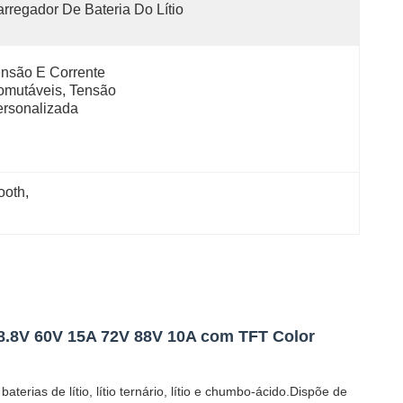
rregador De Bateria Do Lítio
nsão E Corrente 
mutáveis, Tensão 
rsonalizada
ooth
, 
 58.8V 60V 15A 72V 88V 10A com TFT Color
rias de lítio, lítio ternário, lítio e chumbo-ácido.Dispõe de