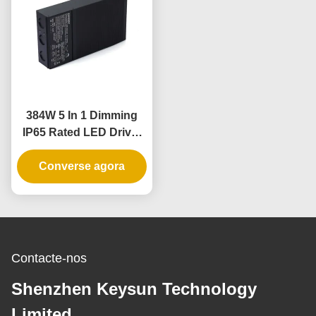
384W 5 In 1 Dimming
IP65 Rated LED Driver
para lâmpadas e
Converse agora
pingentes LED
Contacte-nos
Shenzhen Keysun Technology
Limited