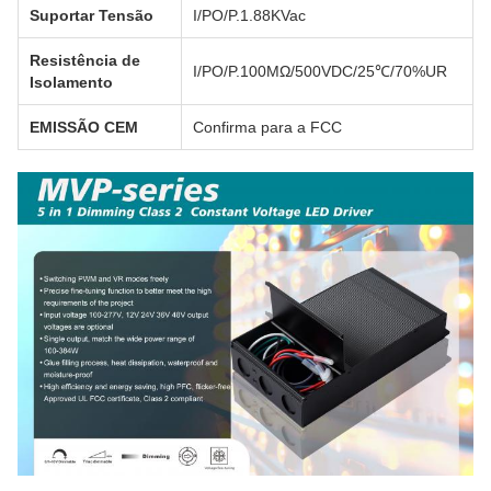
Suportar Tensão
I/PO/P.1.88KVac
Resistência de
I/PO/P.100MΩ/500VDC/25℃/70%UR
Isolamento
EMISSÃO CEM
Confirma para a FCC