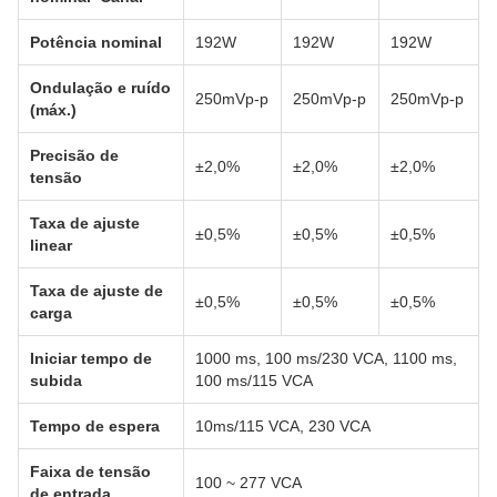
Potência nominal
192W
192W
192W
Ondulação e ruído
250mVp-p
250mVp-p
250mVp-p
(máx.)
Precisão de
±2,0%
±2,0%
±2,0%
tensão
Taxa de ajuste
±0,5%
±0,5%
±0,5%
linear
Taxa de ajuste de
±0,5%
±0,5%
±0,5%
carga
Iniciar tempo de
1000 ms, 100 ms/230 VCA, 1100 ms,
subida
100 ms/115 VCA
Tempo de espera
10ms/115 VCA, 230 VCA
Faixa de tensão
100 ~ 277 VCA
de entrada