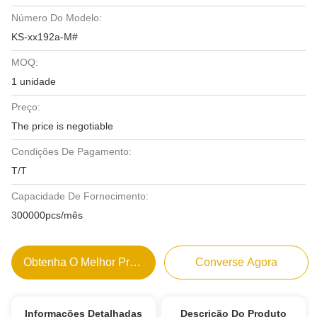
Número Do Modelo:
KS-xx192a-M#
MOQ:
1 unidade
Preço:
The price is negotiable
Condições De Pagamento:
T/T
Capacidade De Fornecimento:
300000pcs/mês
Obtenha O Melhor Preço
Converse Agora
Informações Detalhadas
Descrição Do Produto