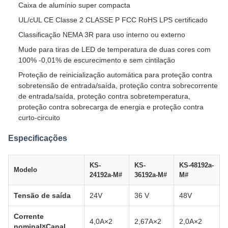
Caixa de alumínio super compacta
UL/cUL CE Classe 2 CLASSE P FCC RoHS LPS certificado
Classificação NEMA 3R para uso interno ou externo
Mude para tiras de LED de temperatura de duas cores com
100% -0,01% de escurecimento e sem cintilação
Proteção de reinicialização automática para proteção contra
sobretensão de entrada/saída, proteção contra sobrecorrente
de entrada/saída, proteção contra sobretemperatura,
proteção contra sobrecarga de energia e proteção contra
curto-circuito
Especificações
KS-
KS-
KS-48192a-
Modelo
24192a-M#
36192a-M#
M#
Tensão de saída
24V
36 V
48V
Corrente
4,0A×2
2,67A×2
2,0A×2
nominal×Canal