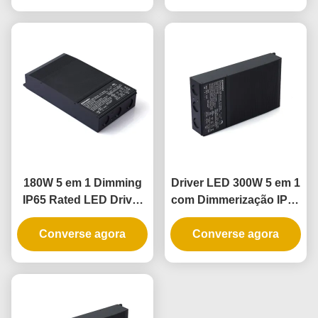
IP65 para aplicações de
alimentação LED
iluminação universal
regulável
180W 5 em 1 Dimming
Driver LED 300W 5 em 1
IP65 Rated LED Driver
com Dimmerização IP65
para aplicações de
para Fonte de
iluminação exterior e
Converse agora
Converse agora
Alimentação
interior
Dimerizável