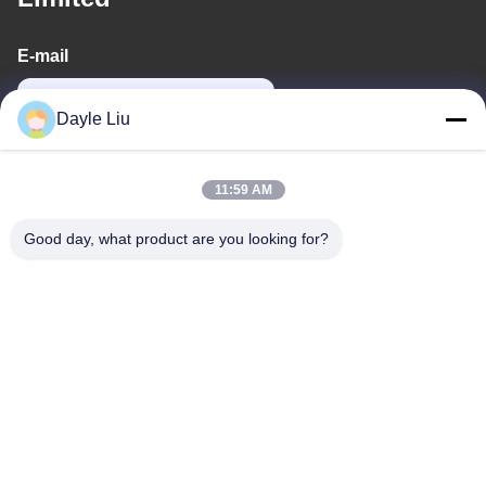
E-mail
power06@szzhpower.com
Dayle Liu
O nosso endereço
11:59 AM
Endereço
Good day, what product are you looking for?
8º, 9º Andar, Edifício 2, Fengxing Lane nº 1, Comunidade
Fenghuang, Rua Fuyong, Distrito de Baoan, Shenzhen,
Guangdong, China
Telefone
0086-755-81461285