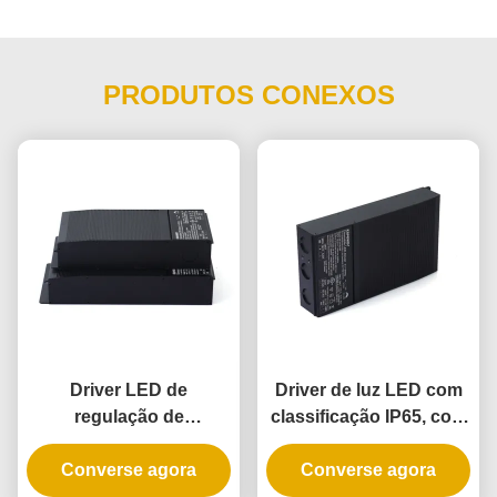
PRODUTOS CONEXOS
Driver LED de
Driver de luz LED com
regulação de
classificação IP65, com
intensidade luminosa 5
regulação de
em 1 com 288W de
Converse agora
intensidade 5 em 1,
Converse agora
potência e classificação
240W e fonte de