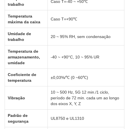
Caso T=-40 ~ +50℃
trabalho
Temperatura
Caso T=+90℃
máxima da caixa
Umidade de
20 ~ 95% RH, sem condensação
trabalho
Temperatura de
armazenamento,
-40 ~ +90°C, 10 ~ 95% UR
umidade
Coeficiente de
±0,03%/℃ (0 ~60℃)
temperatura
10 ~ 500 Hz, 5G 12 min./1 ciclo,
Vibração
período de 72 min. cada um ao longo
dos eixos X, Y, Z
Padrão de
UL8750 e UL1310
segurança