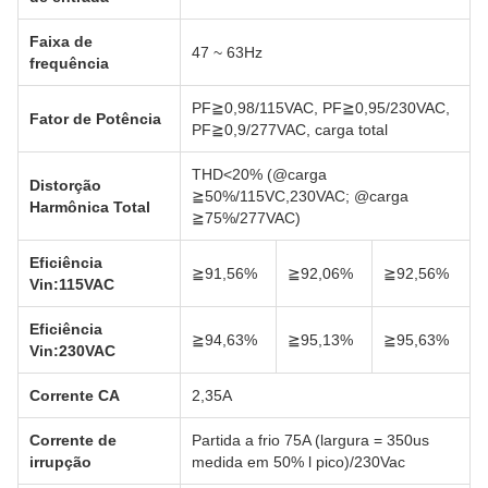
Faixa de
47 ~ 63Hz
frequência
PF≧0,98/115VAC, PF≧0,95/230VAC,
Fator de Potência
PF≧0,9/277VAC, carga total
THD<20% (@carga
Distorção
≧50%/115VC,230VAC; @carga
Harmônica Total
≧75%/277VAC)
Eficiência
≧91,56%
≧92,06%
≧92,56%
Vin:115VAC
Eficiência
≧94,63%
≧95,13%
≧95,63%
Vin:230VAC
Corrente CA
2,35A
Corrente de
Partida a frio 75A (largura = 350us
irrupção
medida em 50% l pico)/230Vac