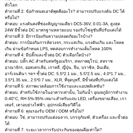
ทั่วโลก
คำถามที่ 2: ข้อกำหนดเอาต์พุตคืออะไร? สามารถปรับแรงดัน DC ได้
หรือไม่?
คำตอบ: แรงดันคงที่ช่องสัญญาณเดียว DC5-36V, 0.01-3A, สูงสุด
24W มีขั้วต่อ DC มาตรฐานหลายแบบ รองรับโซลูชันที่ปรับแต่งได้
คำถามที่ 3: มีการป้องกันความปลอดภัยอะไรบ้าง?
คำตอบ: การป้องกันการลัดวงจร, กระแสเกิน, แรงดันเกิน และโหลด
เกิน ผ่านข้อกำหนด LPS, ทดสอบการทำงานเต็มโหลด 100%
คำถามที่ 4: มีปลั๊กและขั้วต่อ DC ตัวเลือกใดบ้าง?
คำตอบ: ปลั๊ก AC สำหรับสหรัฐอเมริกา, สหภาพยุโรป, สหราช
อาณาจักร, ออสเตรเลีย, เกาหลี, ญี่ปุ่น, จีน, บราซิล, อินเดีย,
อาร์เจนตินา ฯลฯ ขั้วต่อ DC: 5.5*2.1 มม., 5.5*2.5 มม., 4.0*1.7 มม.,
3.5*1.35 มม., 2.5*0.7 มม., XLR, ที่จุดบุหรี่, มีขั้วต่อที่ปรับแต่งได้
คำถามที่ 5: สภาพแวดล้อมการใช้งานและแอปพลิเคชัน?
คำตอบ: สำหรับใช้ภายในอาคารเท่านั้น, ไม่กันน้ำ อุณหภูมิการทำงาน
0-40°C, RH 5%-95% เหมาะสำหรับแถบ LED, เครื่องขยายเสียง, เรา
เตอร์, เตาอบย่างไฟฟ้า, อุปกรณ์เสียง/วิดีโอ
คำถามที่ 6: คุณรองรับ OEM / ODM หรือไม่?
คำตอบ: ใช่, สามารถปรับแต่งฉลาก, บรรจุภัณฑ์, ตัวเครื่อง และขั้วต่อ
ได้
คำถามที่ 7: ระยะเวลาการรับประกันของคุณคือเท่าใด?