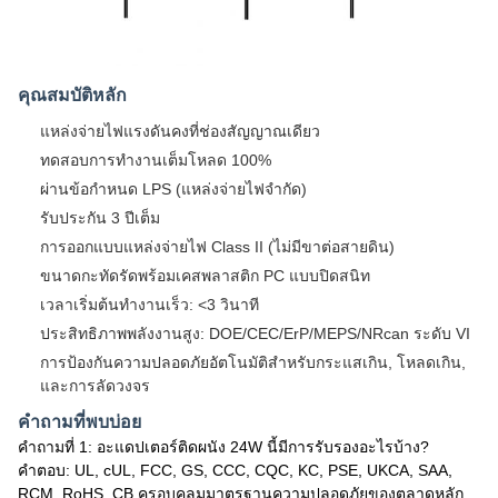
คุณสมบัติหลัก
แหล่งจ่ายไฟแรงดันคงที่ช่องสัญญาณเดียว
ทดสอบการทำงานเต็มโหลด 100%
ผ่านข้อกำหนด LPS (แหล่งจ่ายไฟจำกัด)
รับประกัน 3 ปีเต็ม
การออกแบบแหล่งจ่ายไฟ Class II (ไม่มีขาต่อสายดิน)
ขนาดกะทัดรัดพร้อมเคสพลาสติก PC แบบปิดสนิท
เวลาเริ่มต้นทำงานเร็ว: <3 วินาที
ประสิทธิภาพพลังงานสูง: DOE/CEC/ErP/MEPS/NRcan ระดับ VI
การป้องกันความปลอดภัยอัตโนมัติสำหรับกระแสเกิน, โหลดเกิน,
และการลัดวงจร
คำถามที่พบบ่อย
คำถามที่ 1: อะแดปเตอร์ติดผนัง 24W นี้มีการรับรองอะไรบ้าง?
คำตอบ: UL, cUL, FCC, GS, CCC, CQC, KC, PSE, UKCA, SAA,
RCM, RoHS, CB ครอบคลุมมาตรฐานความปลอดภัยของตลาดหลัก