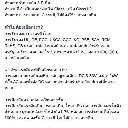
คำตอบ: รับประกัน 3 ปีเต็ม
คำถามที่ 8: เป็นแหล่งจ่ายไฟ Class I หรือ Class II?
คำตอบ: การออกแบบ Class II, ไม่ต้องใช้ขาต่อสายดิน
ทำไมต้องเลือกเรา?
การรับรองครบวงจรทั่วโลก
การรับรอง UL, CE, FCC, UKCA, CCC, KC, PSE, SAA, RCM,
RoHS, CB ตรงตามข้อกำหนดด้านความปลอดภัยสำหรับตลาด
สหรัฐอเมริกา, สหภาพยุโรป, สหราชอาณาจักร, ออสเตรเลีย, ญี่ปุ่น,
เกาหลี และจีน
เอาต์พุตแรงดันคงที่ที่เสถียรและกว้าง
การออกแบบแรงดันคงที่ช่องสัญญาณเดียว, DC 5-36V, สูงสุด 24W
ปลั๊ก AC และขั้วต่อ DC หลากหลายสำหรับจับคู่กับอุปกรณ์ที่หลาก
หลาย
การป้องกันความปลอดภัยหลายชั้น
การป้องกันแรงดันเกิน, กระแสเกิน, โหลดเกิน และการลัดวงจรในตัว
ผ่านมาตรฐานแหล่งจ่ายไฟจำกัด LPS. ทดสอบการทำงานเต็มโหลด
100%. ฉนวนสองชั้น Class II โดยไม่มีขาต่อสายดิน