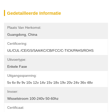
Gedetailleerde Informatie
Plaats Van Herkomst:
Guangdong, China
Certificering:
UL/cUL /CE/GS/SAA/KC/CB/FCC/C-TICK/PAHS/ROHS
Uitvoertype:
Enkele Fase
Uitgangsspanning:
5v 6v 8v 9v 10v 12v 14v 15v 18v 19v 20v 24v 36v 48v
Invoer:
Wisselstroom 100-240v 50-60hz
Certificaat: