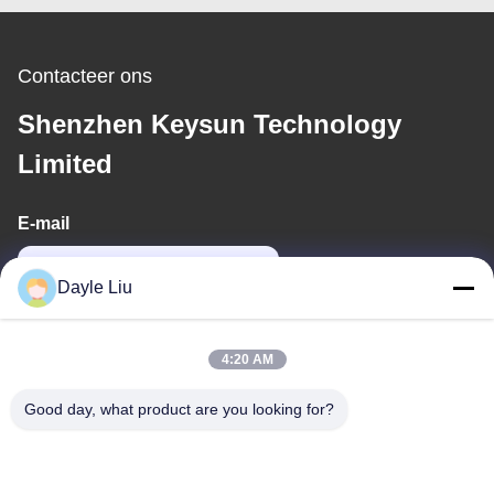
Contacteer ons
Shenzhen Keysun Technology
Limited
E-mail
power06@szzhpower.com
Dayle Liu
Ons adres
4:20 AM
Adres
Good day, what product are you looking for?
8, 9A Verdieping, Gebouw 2, Fengxing Steeg Nr. 1, Fenghuang
Gemeenschap, Fuyong Str., Baoan Dist., Shenzhen, Guangdong,
China