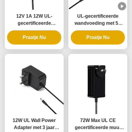
12V 1A 12W UL-
UL-gecertificeerde
gecertificeerde
wandvoeding met 5V
wandadapter met 3 jaar
12V 24V uitgang en 12W
garantie en meerdere
Praatje Nu
24W vermogen voor
Praatje Nu
beveiligingen
intelligente deursloten
12W UL Wall Power
72W Max UL CE
Adapter met 3 jaar
gecertificeerde muur