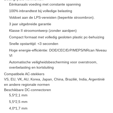
Eénkanaals voeding met constante spanning
100% inbrandtest bij volledige belasting
Voldoet aan de LPS-vereisten (beperkte stroombron).
3 jaar uitgebreide garantie
Klasse II stroomontwerp (zonder aardpen)
Compact formaat met volledig gesloten plastic pc-behuizing
Snelle opstarttijd: <3 seconden
Hoge energie-efficiëntie: DOE/CEC/ErP/MEPS/NRcan Niveau
VI
Automatische veiligheidsbescherming voor overstroom,
overbelasting en kortsluiting
Compatibele AC-stekkers
VS, EU, VK, AU, Korea, Japan, China, Brazilië, India, Argentinië
en andere regionale normen
Beschikbare DC-connectoren
5,5*2,1 mm
5,5*2,5 mm
4,0*1,7 mm