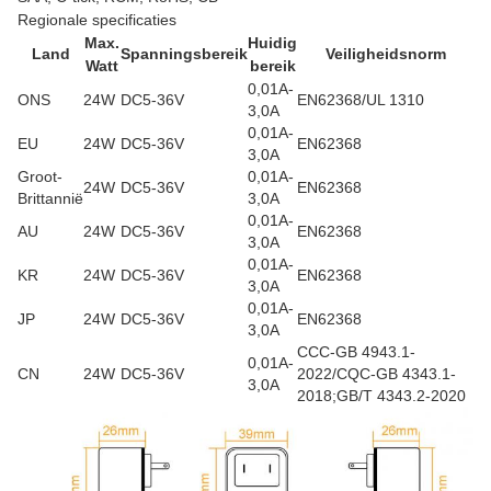
Regionale specificaties
Max.
Huidig
Land
Spanningsbereik
Veiligheidsnorm
Watt
​​bereik
0,01A-
ONS
24W
DC5-36V
EN62368/UL 1310
3,0A
0,01A-
EU
24W
DC5-36V
EN62368
3,0A
Groot-
0,01A-
24W
DC5-36V
EN62368
Brittannië
3,0A
0,01A-
AU
24W
DC5-36V
EN62368
3,0A
0,01A-
KR
24W
DC5-36V
EN62368
3,0A
0,01A-
JP
24W
DC5-36V
EN62368
3,0A
CCC-GB 4943.1-
0,01A-
CN
24W
DC5-36V
2022/CQC-GB 4343.1-
3,0A
2018;GB/T 4343.2-2020