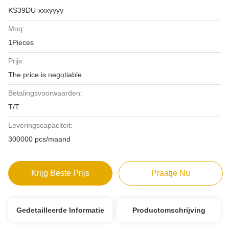
KS39DU-xxxyyyy
Moq:
1Pieces
Prijs:
The price is negotiable
Betalingsvoorwaarden:
T/T
Leveringscapaciteit:
300000 pcs/maand
Krijg Beste Prijs
Praatje Nu
Gedetailleerde Informatie
Productomschrijving