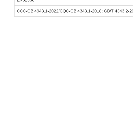
EN62368
CCC-GB 4943.1-2022/CQC-GB 4343.1-2018; GB/T 4343.2-2