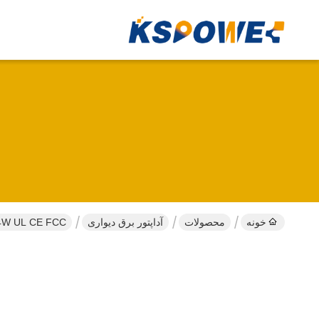
خونه
محصولات
آداپتور برق دیواری
24W UL CE FCC گواهینامه واحد فاز دیواری Adapter قدرت با AC DC قدرت سوئیچ