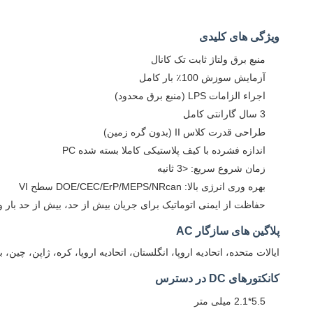
ویژگی های کلیدی
منبع برق ولتاژ ثابت تک کانال
آزمایش سوزش 100٪ بار کامل
اجراء الزامات LPS (منبع برق محدود)
3 سال گارانتی کامل
طراحی قدرت کلاس II (بدون گره زمین)
اندازه فشرده با کیف پلاستیکی کاملا بسته شده PC
زمان شروع سریع: <3 ثانیه
بهره وری انرژی بالا: DOE/CEC/ErP/MEPS/NRcan سطح VI
حفاظت از ایمنی اتوماتیک برای جریان بیش از حد، بیش از حد بار و 
پلاگین های سازگار AC
ایالات متحده، اتحادیه اروپا، انگلستان، اتحادیه اروپا، کره، ژاپن، چین،
کانکتورهای DC در دسترس
5.5*2.1 میلی متر