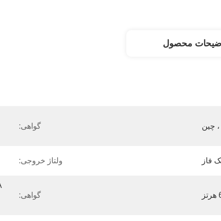
ضیحات محصول
، چین
گواهی:
ک فاز
ولتاژ خروجی:
 
گواهی: