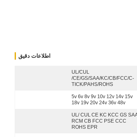
اطلاعات دقیق
UL/cUL 
/CE/GS/SAA/KC/CB/FCC/C-
TICK/PAHS/ROHS
5v 6v 8v 9v 10v 12v 14v 15v 
18v 19v 20v 24v 36v 48v
UL/ CUL CE KC KCC GS SAA
RCM CB FCC PSE CCC 
ROHS EPR