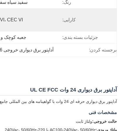
رنگ:
سفید سیاه سف
کارایی:
VI، CEC VI
جزئیات بسته بندی:
جعبه کوچک و 
برجسته کردن:
آداپتور برق دیواری خروجی 36 وات
آداپتور برق دیواری 24 وات UL CE FCC
آداپتور برق دیواری حرفه ای 24 وات با گواهینامه های بین المللی جامع و ویژگی های ایمنی برای کاربردهای منبع برق قابل اعتماد.
مشخصات فنی
حالت خروجی:
ولتاژ ثابت
ولتاژ ورودی:
AC100-240Vac، 50/60Hz یا 220-240Vac، 50/60Hz