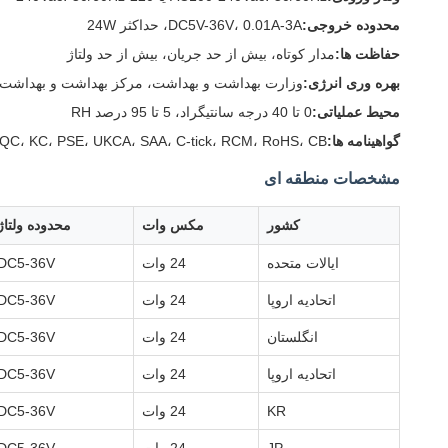
محدوده خروجی:
DC5V-36V، 0.01A-3A، حداکثر 24W
حفاظت ها:
مدار کوتاه، بیش از حد جریان، بیش از حد ولتاژ
بهره وری انرژی:
وزارت بهداشت و بهداشت، مرکز بهداشت و بهداشت، RPII MEPS GEMS
محیط عملیاتی:
0 تا 40 درجه سانتیگراد، 5 تا 95 درصد RH
گواهینامه ها:
QC، KC، PSE، UKCA، SAA، C-tick، RCM، RoHS، CB
مشخصات منطقه ای
کشور
مکس وات
محدوده ولتاژ
ایالات متحده
24 وات
DC5-36V
اتحادیه اروپا
24 وات
DC5-36V
انگلستان
24 وات
DC5-36V
اتحادیه اروپا
24 وات
DC5-36V
KR
24 وات
DC5-36V