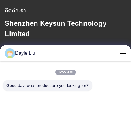
ติดต่อเรา
Shenzhen Keysun Technology
Limited
อีเมล
Dayle Liu
dayle@keysuntech.com
6:55 AM
ที่อยู่ของเรา
Good day, what product are you looking for?
ที่อยู่
ชั้น 8, 9A อาคาร 2, เลขที่ 1 ซอยเฟิงซิง, ชุมชนเฟิงหวง, ถนนฟู่หยง,
เขตเป่าอัน, เซินเจิ้น, กวางตุ้ง, จีน
โทรศัพท์
0086-755-81461285