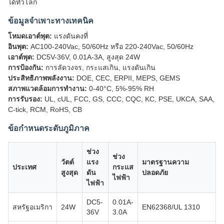
ได้ทั่วโลก
ข้อมูลจำเพาะทางเทคนิค
โหมดเอาต์พุต:
แรงดันคงที่
อินพุต:
AC100-240Vac, 50/60Hz หรือ 220-240Vac, 50/60Hz
เอาต์พุต:
DC5V-36V, 0.01A-3A, สูงสุด 24W
การป้องกัน:
การลัดวงจร, กระแสเกิน, แรงดันเกิน
ประสิทธิภาพพลังงาน:
DOE, CEC, ERPII, MEPS, GEMS
สภาพแวดล้อมการทำงาน:
0-40°C, 5%-95% RH
การรับรอง:
UL, cUL, FCC, GS, CCC, CQC, KC, PSE, UKCA, SAA,
C-tick, RCM, RoHS, CB
ข้อกำหนดระดับภูมิภาค
ช่วง
ช่วง
วัตต์
แรง
มาตรฐานความ
ประเทศ
กระแส
สูงสุด
ดัน
ปลอดภัย
ไฟฟ้า
ไฟฟ้า
DC5-
0.01A-
สหรัฐอเมริกา
24W
EN62368/UL 1310
36V
3.0A