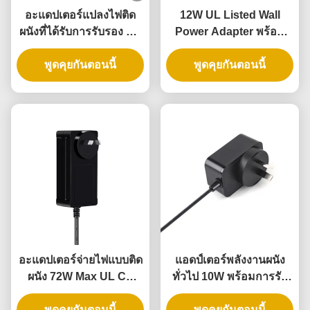
อะแดปเตอร์แปลงไฟติด
12W UL Listed Wall
ผนังที่ได้รับการรับรอง UL
Power Adapter พร้อม
พร้อมเอาต์พุต 5V 12V
การรับประกัน 3 ปี และ AC
24V และกำลังไฟ 12W
พูดคุยกันตอนนี้
DC Power Supply
พูดคุยกันตอนนี้
24W สำหรับล็อคประตู
อัจฉริยะ
อะแดปเตอร์จ่ายไฟแบบติด
แอดป์เตอร์พลังงานผนัง
ผนัง 72W Max UL CE
ทั่วไป 10W พร้อมการรับ
Certified พร้อมรับประกัน
ประกัน 3 ปีและความดัน
พูดคุยกันตอนนี้
3 ปี
พูดคุยกันตอนนี้
ออกหลายครั้ง