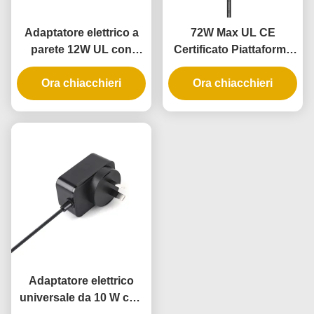
Adaptatore elettrico a
72W Max UL CE
parete 12W UL con
Certificato Piattaforma
garanzia di 3 anni e
di alimentazione per
alimentazione AC DC
Ora chiacchieri
collettori di parete con 3
Ora chiacchieri
anni di garanzia
Adaptatore elettrico
universale da 10 W con