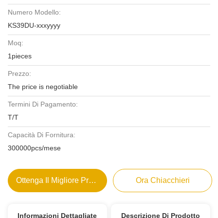
Numero Modello:
KS39DU-xxxyyyy
Moq:
1pieces
Prezzo:
The price is negotiable
Termini Di Pagamento:
T/T
Capacità Di Fornitura:
300000pcs/mese
Ottenga Il Migliore Prezzo
Ora Chiacchieri
Informazioni Dettagliate
Descrizione Di Prodotto