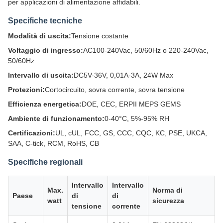
per applicazioni di alimentazione affidabili.
Specifiche tecniche
Modalità di uscita:
Tensione costante
Voltaggio di ingresso:
AC100-240Vac, 50/60Hz o 220-240Vac,
50/60Hz
Intervallo di uscita:
DC5V-36V, 0,01A-3A, 24W Max
Protezioni:
Cortocircuito, sovra corrente, sovra tensione
Efficienza energetica:
DOE, CEC, ERPII MEPS GEMS
Ambiente di funzionamento:
0-40°C, 5%-95% RH
Certificazioni:
UL, cUL, FCC, GS, CCC, CQC, KC, PSE, UKCA,
SAA, C-tick, RCM, RoHS, CB
Specifiche regionali
Intervallo
Intervallo
Max.
Norma di
Paese
di
di
watt
sicurezza
tensione
corrente