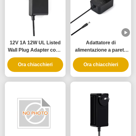
12V 1A 12W UL Listed
Adattatore di
Wall Plug Adapter con 3
alimentazione a parete
anni di garanzia e
certificato UL con uscita
protezioni multiple
Ora chiacchieri
5V 12V 24V e potenza
Ora chiacchieri
12W 24W per serratura
intelligente