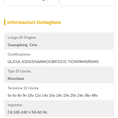
Informazioni Dettagliate
Luogo Di Origine:
Guangdong, Cina
Certificazione:
UL/cUL /CE/GS/SAA/KC/CB/FCC/C-TICK/PAHS/ROHS
Tipo Di Uscita:
Monofase
Tensione Di Uscita:
5v 6v 8v 9v 10v 12v 14v 15v 18v 19v 20v 24v 36v 48v
Ingresso:
CA 100-240 V 50-60 Hz