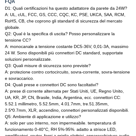
FQA
D1: Quali certificazioni ha questo adattatore da parete da 24W?
A: UL, cUL, FCC, GS, CCC, CQC, KC, PSE, UKCA, SAA, RCM,
RoHS, CB, che coprono gli standard di sicurezza del mercato
globale.
Q2: Qual è la specifica di uscita? Posso personalizzare la
tensione CC?
A: monocanale a tensione costante DC5‐36V, 0,01‐3A, massimo
24 W. Sono disponibili più connettori DC standard, supportate
soluzioni personalizzate.
Q3: Quali misure di sicurezza sono previste?
A: protezione contro cortocircuito, sovra-corrente, sovra-tensione
e sovraccarico.
D4: Quali prese e connettori DC sono facoltativi?
A: prese di corrente alternata per Stati Uniti, UE, Regno Unito,
UA, KR, JP, CN, Brasile, India, Argentina, ecc. connettori CC:
5.52.1 millimetro, 5.52.5mm, 4.01.7mm, tre.51.35mm,
2.5*0.7mm, XLR, accendino, connettori personalizzati disponibili.
Q5: Ambiente di applicazione e utilizzo?
A: solo per uso interno, non impermeabile. temperatura di
funzionamento 0-40°C, RH 5%-95%. adatto a strisce LED,
amplificatori, router, forni a griglia elettrici, apparecchiature audio-