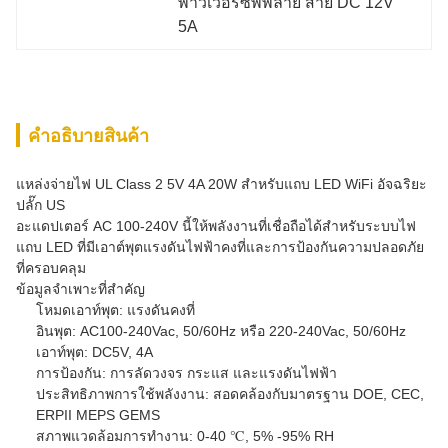
พาวเวอร์ซัพพลาย สาย DC 12V 
5A
คําอธิบายสินค้า
แหล่งจ่ายไฟ UL Class 2 5V 4A 20W สำหรับแถบ LED WiFi อัจฉริยะ
ปลั๊ก US
อะแดปเตอร์ AC 100-240V นี้ให้พลังงานที่เชื่อถือได้สำหรับระบบไฟ
แถบ LED ที่มีเอาต์พุตแรงดันไฟฟ้าคงที่และการป้องกันความปลอดภัย
ที่ครอบคลุม
ข้อมูลจำเพาะที่สำคัญ
โหมดเอาท์พุต: แรงดันคงที่
อินพุต: AC100-240Vac, 50/60Hz หรือ 220-240Vac, 50/60Hz
เอาท์พุต: DC5V, 4A
การป้องกัน: การลัดวงจร กระแส และแรงดันไฟฟ้า
ประสิทธิภาพการใช้พลังงาน: สอดคล้องกับมาตรฐาน DOE, CEC,
ERPII MEPS GEMS
สภาพแวดล้อมการทำงาน: 0-40 ℃, 5% -95% RH