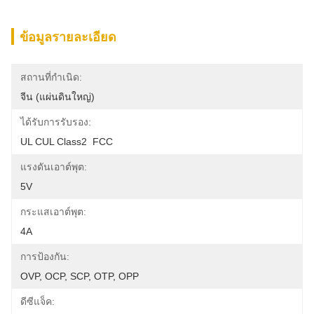
ข้อมูลรายละเอียด
สถานที่กำเนิด:
จีน (แผ่นดินใหญ่)
ได้รับการรับรอง:
UL CUL Class2  FCC
แรงดันเอาต์พุต:
5V
กระแสเอาต์พุต:
4A
การป้องกัน:
OVP, OCP, SCP, OTP, OPP
ดีซีแจ็ค: