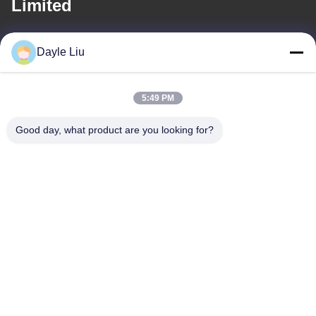
Limited
อีเมล
Dayle Liu
power06@szzhpower.com
5:49 PM
ที่อยู่ของเรา
Good day, what product are you looking for?
ที่อยู่
ชั้น 8, 9A อาคาร 2, เลขที่ 1 ซอยเฟิงซิง, ชุมชนเฟิงหวง, ถนนฟู่หยง,
เขตเป่าอัน, เซินเจิ้น, กวางตุ้ง, จีน
โทรศัพท์
0086-755-81461285