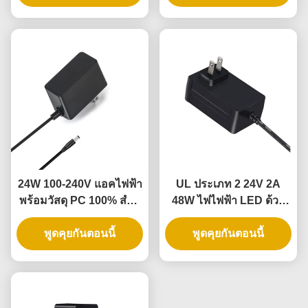
ยืดหยุ่น
24W 100-240V แอคไฟฟ้า
UL ประเภท 2 24V 2A
พร้อมวัสดุ PC 100% สําห
48W ไฟไฟฟ้า LED ด้วย
รับไฟ LED และกล้อง
การเข้า 100-240V สําหรับ
พูดคุยกันตอนนี้
CCTV
พูดคุยกันตอนนี้
ไฟเทป LED