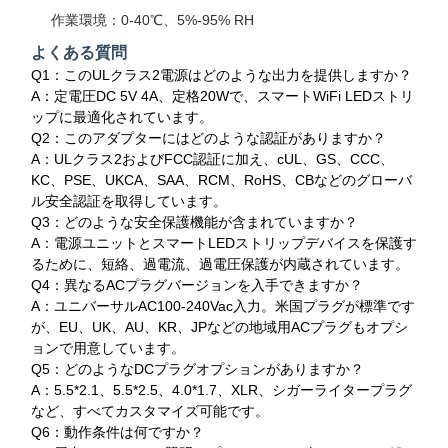
作業環境：0-40℃、5%-95% RH
よくある質問
Q1：このULクラス2電源はどのような出力を提供しますか？
A：定電圧DC 5V 4A、定格20Wで、スマートWiFi LEDストリ
ップに最適化されています。
Q2：このアダプターにはどのような認証がありますか？
A：ULクラス2およびFCC認証に加え、cUL、GS、CCC、
KC、PSE、UKCA、SAA、RCM、RoHS、CBなどのグローバ
ル安全認証を取得しています。
Q3：どのような安全保護機能が含まれていますか？
A：電源ユニットとスマートLEDストリップデバイスを保護す
るために、短絡、過電流、過電圧保護が内蔵されています。
Q4：異なるACプラグバージョンを入手できますか？
A：ユニバーサルAC100-240Vac入力。米国プラグが標準です
が、EU、UK、AU、KR、JPなどの地域用ACプラグもオプシ
ョンで用意しています。
Q5：どのようなDCプラグオプションがありますか？
A：5.5*2.1、5.5*2.5、4.0*1.7、XLR、シガーライタープラグ
など、すべてカスタマイズ可能です。
Q6：動作条件は何ですか？