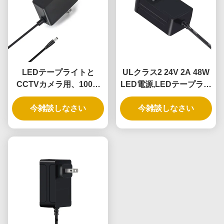
LEDテープライトと
ULクラス2 24V 2A 48W
CCTVカメラ用、100%
LED電源,LEDテープライ
PC素材を使用した24W
トのための100-240V入力
100-240V AC電源
今雑談しなさい
今雑談しなさい