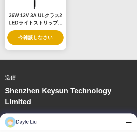
36W 12V 3A ULクラス2
LEDライトストリップ用
電源アダプター、3年保
証、安全な低電圧
今雑談しなさい
送信
Shenzhen Keysun Technology
Limited
電子メール
Dayle Liu
dayle@keysuntech.com