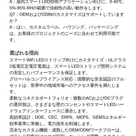
A：屋内スマートLED照明アプリケーション向けに、0-40℃、
5%-95% RHの範囲で信頼性の高い動作をします。
Q7：OEMおよびODMのカスタマイズはサポートしています
か？
A：はい、カスタムラベル、ハウジング、パッケージング
は、お客様のプロジェクトのニーズに合わせて利用可能で
す。
選ばれる理由
スマートWiFi LEDストリップ向けにカスタマイズ：ULクラス
2低電圧定電圧電源は、スマートLEDストリップ照明システム
の安定したパフォーマンスを保証します。
グローバルコンプライアンス対応：国際的な安全認証のフル
セットは、世界中の地域市場へのアクセス要件を満たしま
す。
柔軟なコネクタポートフォリオ：複数のACおよびDCプラグ
の選択肢は、さまざまな壁のコンセントやスマートLEDハー
ドウェアインターフェースに適合します。
高効率設計：DOE、CEC、ERPII、MEPS、GEMSエネルギー
効率基準に準拠し、電力損失を削減します。
完全なカスタム機能：成熟したOEM/ODMワークフローは、