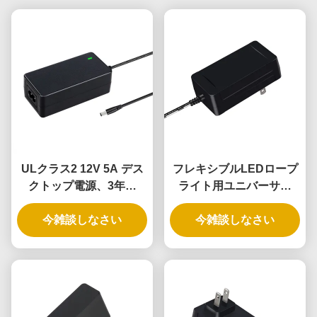
ULクラス2 12V 5A デス
フレキシブルLEDロープ
クトップ電源、3年保
ライト用ユニバーサル
証、DOE VI準拠
12V5A 60W電源アダプタ
今雑談しなさい
今雑談しなさい
ー（3年保証）