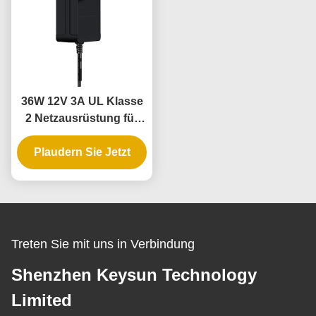
36W 12V 3A UL Klasse
2 Netzausrüstung für
LED-Leuchtenstreifen
mit 3-Jahres-Garantie
Plaudern Sie Jetzt
und sicherer
Niederspannung
Treten Sie mit uns in Verbindung
Shenzhen Keysun Technology
Limited