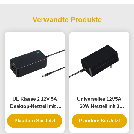
Verwandte Produkte
UL Klasse 2 12V 5A
Universelles 12V5A
Desktop-Netzteil mit 3
60W Netzteil mit 3
Jahren Garantie und
Jahren Garantie für
DOE VI Konformität
Plaudern Sie Jetzt
Plaudern Sie Jetzt
flexible LED-
Seilleuchten