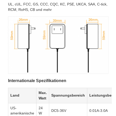
UL, cUL, FCC, GS, CCC, CQC, KC, PSE, UKCA, SAA, C-tick,
RCM, RoHS, CB und mehr
Internationale Spezifikationen
Max.
Land
Spannungsbereich
Leistungsbere
Watt
US-
24
DC5-36V
0.01A-3.0A
amerikanische
W