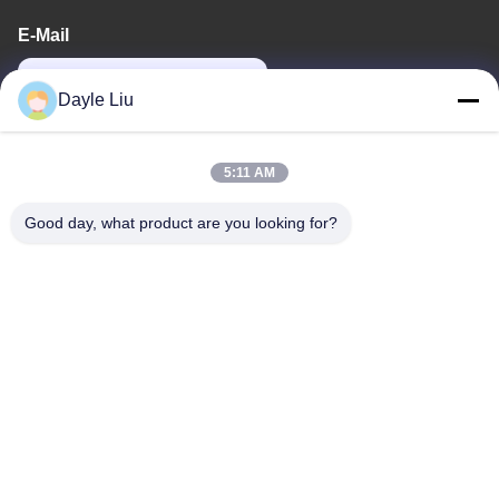
E-Mail
dayle@keysuntech.com
Dayle Liu
Unsere Adresse
5:11 AM
Adresse
Good day, what product are you looking for?
8,9A Stock, Gebäude 2, Fengxing Lane Nr.1, Fenghuang
Community, Fuyong St., Baoan District, Shenzhen, Guangdong,
China
Telefon
0086-755-81461285