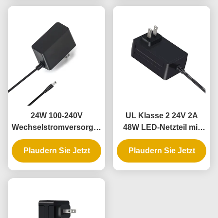
24W 100-240V
UL Klasse 2 24V 2A
Wechselstromversorgung
48W LED-Netzteil mit
mit 100% PC-Material für
100-240V Eingang für
LED-Streifenleuchten
Plaudern Sie Jetzt
Plaudern Sie Jetzt
LED-Lichtband
und CCTV-Kameras