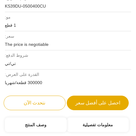
KS39DU-0500400CU
مو:
1 قطع
سعر:
The price is negotiable
شروط الدفع:
تي/تي
القدرة على العرض:
300000 قطعة/شهريا
احصل على أفضل سعر
نتحدث الآن
معلومات تفصيلية
وصف المنتج