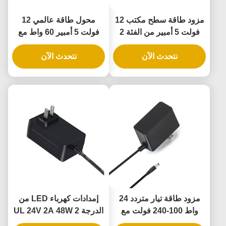
مزود طاقة سطح مكتب 12
محول طاقة عالمي 12
فولت 5 أمبير من الفئة 2
فولت 5 أمبير 60 واط مع
UL مع ضمان لمدة 3 سنوات
ضمان لمدة 3 سنوات لأضواء
وتوافق DOE VI
نتحدث الآن
حبال LED المرنة
نتحدث الآن
مزود طاقة تيار متردد 24
إمدادات كهرباء LED من
واط 100-240 فولت مع
الدرجة 2 UL 24V 2A 48W
مادة PC بنسبة 100%
مع مدخل 100-240V لضوء