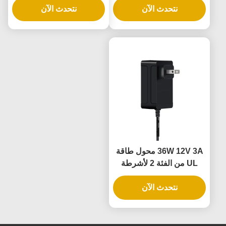
نتحدث الآن
لأضواء شرائط LED
الشريط LED
نتحدث الآن
وكاميرات الدوائر التلفزيونية
المغلقة
36W 12V 3A محول طاقة
UL من الفئة 2 لأشرطة
الضوء LED مع ضمان لمدة
3 سنوات وتوتر منخفض آمن
نتحدث الآن