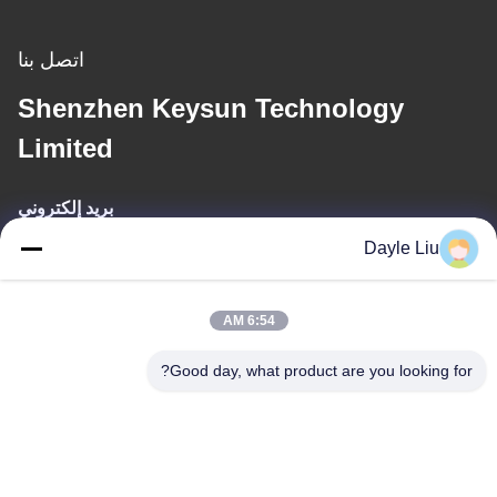
اتصل بنا
Shenzhen Keysun Technology
Limited
بريد إلكتروني
Dayle Liu
power06@szzhpower.com
6:54 AM
عنواننا
Good day, what product are you looking for?
عنوان
8الطابق 9A، المبنى 2، شارع فانكسينغ رقم1، مجتمع فينغهوانغ ، شارع
فويونغ ، منطقة باوان ، شينشن ، قوانغدونغ ، الصين
الهاتف