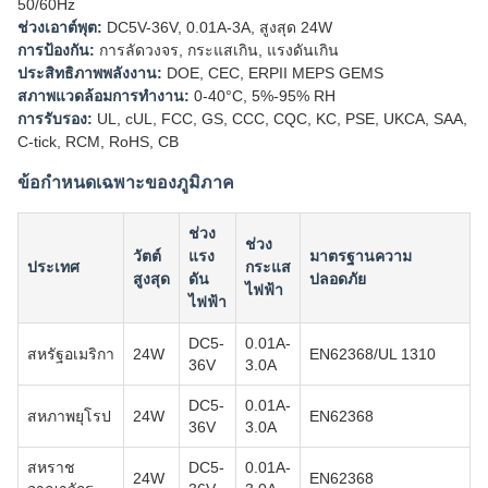
50/60Hz
ช่วงเอาต์พุต:
DC5V-36V, 0.01A-3A, สูงสุด 24W
การป้องกัน:
การลัดวงจร, กระแสเกิน, แรงดันเกิน
ประสิทธิภาพพลังงาน:
DOE, CEC, ERPII MEPS GEMS
สภาพแวดล้อมการทำงาน:
0-40°C, 5%-95% RH
การรับรอง:
UL, cUL, FCC, GS, CCC, CQC, KC, PSE, UKCA, SAA,
C-tick, RCM, RoHS, CB
ข้อกำหนดเฉพาะของภูมิภาค
ช่วง
ช่วง
วัตต์
แรง
มาตรฐานความ
ประเทศ
กระแส
สูงสุด
ดัน
ปลอดภัย
ไฟฟ้า
ไฟฟ้า
DC5-
0.01A-
สหรัฐอเมริกา
24W
EN62368/UL 1310
36V
3.0A
DC5-
0.01A-
สหภาพยุโรป
24W
EN62368
36V
3.0A
สหราช
DC5-
0.01A-
24W
EN62368