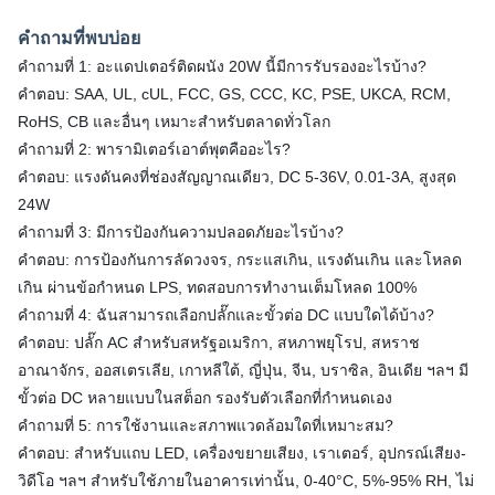
คำถามที่พบบ่อย
คำถามที่ 1: อะแดปเตอร์ติดผนัง 20W นี้มีการรับรองอะไรบ้าง?
คำตอบ: SAA, UL, cUL, FCC, GS, CCC, KC, PSE, UKCA, RCM,
RoHS, CB และอื่นๆ เหมาะสำหรับตลาดทั่วโลก
คำถามที่ 2: พารามิเตอร์เอาต์พุตคืออะไร?
คำตอบ: แรงดันคงที่ช่องสัญญาณเดียว, DC 5-36V, 0.01-3A, สูงสุด
24W
คำถามที่ 3: มีการป้องกันความปลอดภัยอะไรบ้าง?
คำตอบ: การป้องกันการลัดวงจร, กระแสเกิน, แรงดันเกิน และโหลด
เกิน ผ่านข้อกำหนด LPS, ทดสอบการทำงานเต็มโหลด 100%
คำถามที่ 4: ฉันสามารถเลือกปลั๊กและขั้วต่อ DC แบบใดได้บ้าง?
คำตอบ: ปลั๊ก AC สำหรับสหรัฐอเมริกา, สหภาพยุโรป, สหราช
อาณาจักร, ออสเตรเลีย, เกาหลีใต้, ญี่ปุ่น, จีน, บราซิล, อินเดีย ฯลฯ มี
ขั้วต่อ DC หลายแบบในสต็อก รองรับตัวเลือกที่กำหนดเอง
คำถามที่ 5: การใช้งานและสภาพแวดล้อมใดที่เหมาะสม?
คำตอบ: สำหรับแถบ LED, เครื่องขยายเสียง, เราเตอร์, อุปกรณ์เสียง-
วิดีโอ ฯลฯ สำหรับใช้ภายในอาคารเท่านั้น, 0-40°C, 5%-95% RH, ไม่