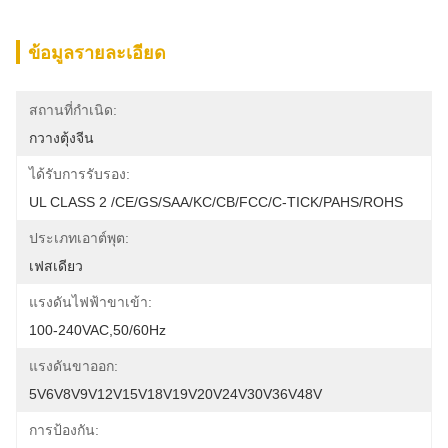
ข้อมูลรายละเอียด
สถานที่กำเนิด:
กวางตุ้งจีน
ได้รับการรับรอง:
UL CLASS 2 /CE/GS/SAA/KC/CB/FCC/C-TICK/PAHS/ROHS
ประเภทเอาต์พุต:
เฟสเดียว
แรงดันไฟฟ้าขาเข้า:
100-240VAC,50/60Hz
แรงดันขาออก:
5V6V8V9V12V15V18V19V20V24V30V36V48V
การป้องกัน: