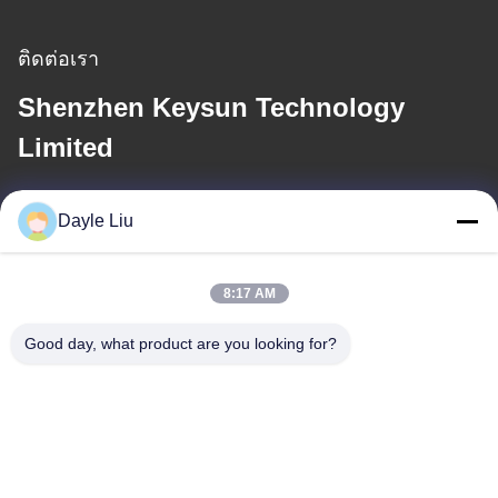
ติดต่อเรา
Shenzhen Keysun Technology
Limited
อีเมล
Dayle Liu
dayle@keysuntech.com
8:17 AM
ที่อยู่ของเรา
Good day, what product are you looking for?
ที่อยู่
ชั้น 8, 9A อาคาร 2, เลขที่ 1 ซอยเฟิงซิง, ชุมชนเฟิงหวง, ถนนฟู่หยง,
เขตเป่าอัน, เซินเจิ้น, กวางตุ้ง, จีน
โทรศัพท์