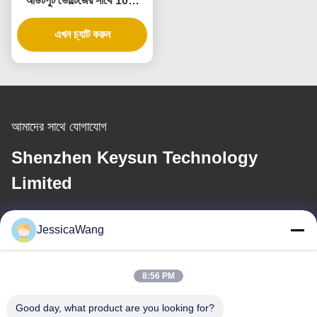
আউটপুট ভোল্টেজের সাথে 10W
ইউনিভার্সাল ওয়াল পাওয়ার
এখন চ্যাট করুন
অ্যাডাপ্টার
আমাদের সাথে যোগাযোগ
Shenzhen Keysun Technology
Limited
ই-মেইল
JessicaWang
power06@szzhpower.com
8:56 PM
আমাদের ঠিকানা
Good day, what product are you looking for?