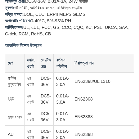
আউটপুট রেঞ্জঃ
DC5V-36V, 0.01A-3A, 24W সর্বোচ্চ
সুরক্ষাঃ
শর্ট সার্কিট, অতিরিক্ত বর্তমান, অতিরিক্ত ভোল্টেজ
শক্তি দক্ষতাঃ
DOE, CEC, ERPII MEPS GEMS
অপারেটিং পরিবেশঃ
0-40°C, 5%-95% RH
সার্টিফিকেশনঃ
UL, cUL, FCC, GS, CCC, CQC, KC, PSE, UKCA, SAA,
C-tick, RCM, RoHS, CB
আঞ্চলিক বিশেষ উল্লেখ
ম্যাক্স.
ভোল্টেজ
বর্তমান
দেশ
নিরাপত্তা মান
ওয়াট
রেঞ্জ
পরিসীমা
মার্কিন
২৪
DC5-
0.01A-
EN62368/UL 1310
যুক্তরাষ্ট্র
ওয়াট
36V
3.0A
২৪
DC5-
0.01A-
ইইউ
EN62368
ওয়াট
36V
3.0A
২৪
DC5-
0.01A-
যুক্তরাজ্য
EN62368
ওয়াট
36V
3.0A
২৪
DC5-
0.01A-
AU
EN62368
ওয়াট
36V
3.0A