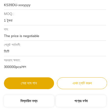
KS39DU-xxxyyyy
MOQ.:
1 টুকরা
দাম:
The price is negotiable
পেমেন্ট শর্তাবলী:
টি/টি
সরবরাহ ক্ষমতা:
300000pcs/মাস
সেরা দাম পান
এখন চ্যাট করুন
বিস্তারিত তথ্য
পণ্যের বর্ণনা