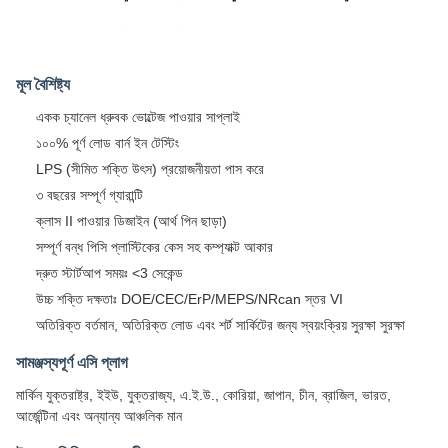
মূল বৈশিষ্ট্য
একক চ্যানেল ধ্রুবক ভোল্টেজ পাওয়ার সাপ্লাই
১০০% পূর্ণ লোড বার্ন ইন টেস্টিং
LPS (সীমিত শক্তি উৎস) প্রয়োজনীয়তা পাস করে
৩ বছরের সম্পূর্ণ গ্যারান্টি
ক্লাস II পাওয়ার ডিজাইন (আর্থ পিন ছাড়া)
সম্পূর্ণ বন্ধ পিসি প্লাস্টিকের কেস সহ কম্প্যাক্ট আকার
দ্রুত স্টার্টআপ সময়ঃ <3 সেকেন্ড
উচ্চ শক্তি দক্ষতাঃ DOE/CEC/ErP/MEPS/NRcan স্তর VI
অতিরিক্ত বর্তমান, অতিরিক্ত লোড এবং শর্ট সার্কিটের জন্য স্বয়ংক্রিয় সুরক্ষা সুরক্ষা
সামঞ্জস্যপূর্ণ এসি প্লাগ
মার্কিন যুক্তরাষ্ট্র, ইইউ, যুক্তরাজ্য, এ.ই.উ., কোরিয়া, জাপান, চীন, ব্রাজিল, ভারত,
আর্জেন্টিনা এবং অন্যান্য আঞ্চলিক মান