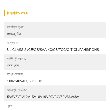
বিস্তারিত তথ্য
উৎপত্তি স্থল:
গুয়াংডং, চীন
সাক্ষ্যদান:
UL CLASS 2 /CE/GS/SAA/KC/CB/FCC/C-TICK/PAHS/ROHS
আউটপুট প্রকার:
একক ফেজ
ইনপুট ভোল্টেজ:
100-240VAC, 50/60Hz
আউটপুট ভোল্টেজ:
5V6V8V9V12V15V18V19V20V24V30V36V48V
সুরক্ষা: