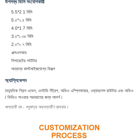
উপলব্ধ ডিসি সংযোগকারী
5.5*2.1 মিমি
5.৫*২.৫ মিমি
4.0*1.7 মিমি
3.৫*১.৩৫ মিমি
2.৫*০.৭ মিমি
এক্সএলআর
সিগারেটের লাইটার
অন্যান্য কাস্টমাইজযোগ্য বিকল্প
অ্যাপ্লিকেশন
বৈদ্যুতিক গ্রিল ওভেন, এলইডি স্ট্রিপ, অডিও এম্প্লিফায়ার, ওয়্যারলেস রাউটার এবং অডিও
/ ভিডিও পাওয়ার সরবরাহের জন্য আদর্শ।
জলরোধী নয় - শুধুমাত্র অভ্যন্তরীণ ব্যবহার।