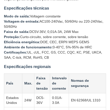
Especificações técnicas
Modo de saída:
Voltagem constante
Voltagem de entrada:
AC100-240Vac, 50/60Hz ou 220-240Vac,
50/60Hz
Faixa de saída:
DC5V-36V, 0,01A-3A, 24W Max
Proteção:
Curto-circuito, sobre corrente, sobre tensão
Eficiência energética:
DOE, CEC, ERPII MEPS GEMS
Ambiente de funcionamento:
0-40°C, 5%-95% de HRC
Certificações:
UL, cUL, FCC, GS, CCC, CQC, KC, PSE, UKCA,
SAA, C-tick, RCM, RoHS, CB
Especificações regionais
Faixa
Intervalo
Normas de
País
Max.
de
de
segurança
tensão
corrente
Estados
DC5-
0.01A-
24W
EN 62368/UL 1310
Unidos
36V
3.0A