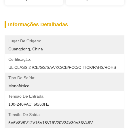
Informações Detalhadas
Lugar De Origem:
Guangdong, China
Certificação:
UL CLASS 2 /CE/GS/SAA/KC/CB/FCC/C-TICK/PAHS/ROHS
Tipo De Saída:
Monofásico
Tensão De Entrada:
100-240VAC, 50/60Hz
Tensão De Saída:
5V6V8V9V12V15V18V19V20V24V30V36V48V