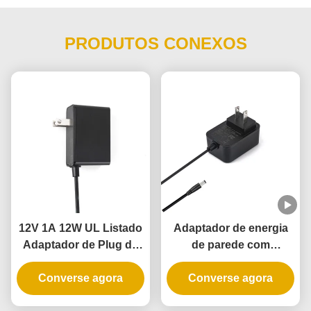
PRODUTOS CONEXOS
12V 1A 12W UL Listado
Adaptador de energia
Adaptador de Plug de
de parede com
Parede com 3 anos de
certificação UL com
garantia e múltiplas
Converse agora
saída de 5V 12V 24V e
Converse agora
proteções
potência de 12W 24W