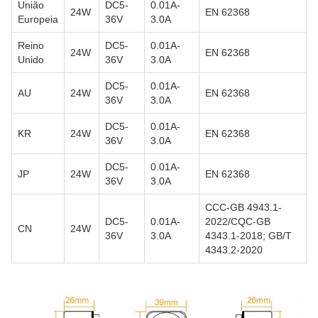
União
DC5-
0.01A-
24W
EN 62368
Europeia
36V
3.0A
Reino
DC5-
0.01A-
24W
EN 62368
Unido
36V
3.0A
DC5-
0.01A-
AU
24W
EN 62368
36V
3.0A
DC5-
0.01A-
KR
24W
EN 62368
36V
3.0A
DC5-
0.01A-
JP
24W
EN 62368
36V
3.0A
CCC-GB 4943.1-
DC5-
0.01A-
2022/CQC-GB
CN
24W
36V
3.0A
4343.1-2018; GB/T
4343.2-2020