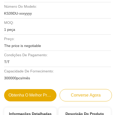
Número Do Modelo:
KS39DU-xxxyyyy
MOQ:
1 peça
Preço:
The price is negotiable
Condições De Pagamento:
T/T
Capacidade De Fornecimento:
300000pcs/mês
Obtenha O Melhor Preço
Converse Agora
Informações Detalhadas
Descrição Do Produto