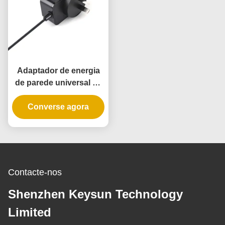
Adaptador de energia
de parede universal de
10 W com 3 anos de
garantia e múltiplas
Converse agora
tensões de saída
Contacte-nos
Shenzhen Keysun Technology
Limited