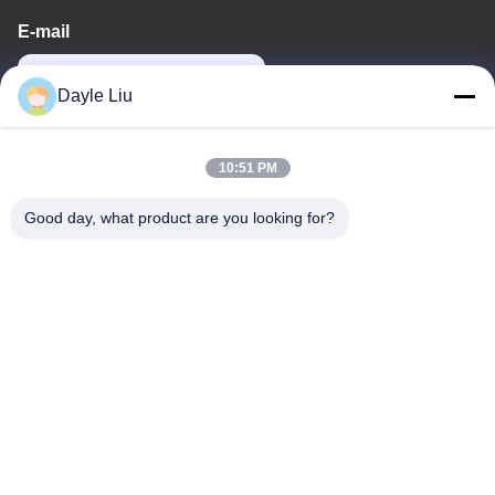
E-mail
dayle@keysuntech.com
Dayle Liu
O nosso endereço
10:51 PM
Endereço
Good day, what product are you looking for?
8º, 9º Andar, Edifício 2, Fengxing Lane nº 1, Comunidade
Fenghuang, Rua Fuyong, Distrito de Baoan, Shenzhen,
Guangdong, China
Telefone
0086-755-81461285