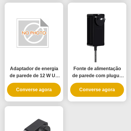
para fechadura de porta
inteligente
Adaptador de energia
Fonte de alimentação
de parede de 12 W UL
de parede com plugue
com 3 anos de garantia
de 72W Max, certificada
e alimentação AC DC
Converse agora
UL CE, com 3 anos de
Converse agora
garantia