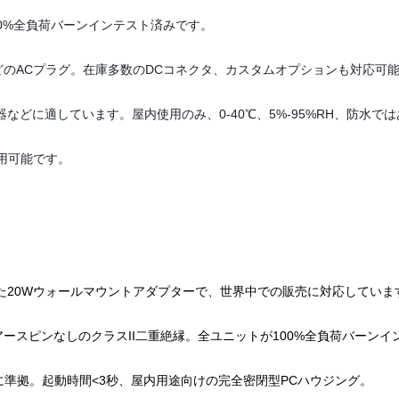
00%全負荷バーンインテスト済みです。
ドなどのACプラグ。在庫多数のDCコネクタ、カスタムオプションも対応可
器などに適しています。屋内使用のみ、0-40℃、5%-95%RH、防水で
用可能です。
得した20Wウォールマウントアダプターで、世界中での販売に対応していま
ースピンなしのクラスII二重絶縁。全ユニットが100%全負荷バーン
に準拠。起動時間<3秒、屋内用途向けの完全密閉型PCハウジング。