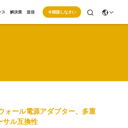
今雑談しなさい
ース
解決策
送信
認証ウォール電源アダプター、多重
ーサル互換性