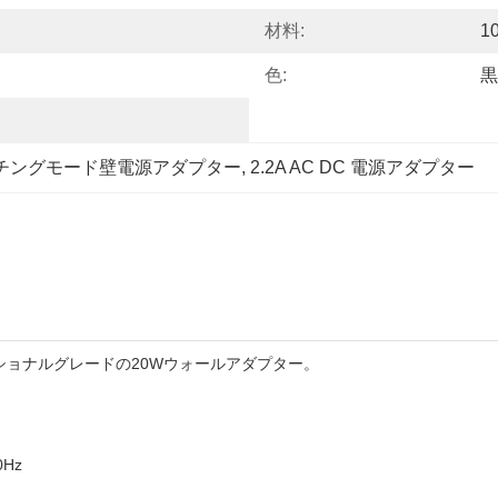
材料:
1
色:
黒
チングモード壁電源アダプター
, 
2.2A AC DC 電源アダプター
ョナルグレードの20Wウォールアダプター。
0Hz