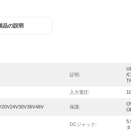
製品の説明
U
証明:
/
T
入力電圧:
1
O
V20V24V30V36V48V
保護:
O
5
DCジャック:
タ