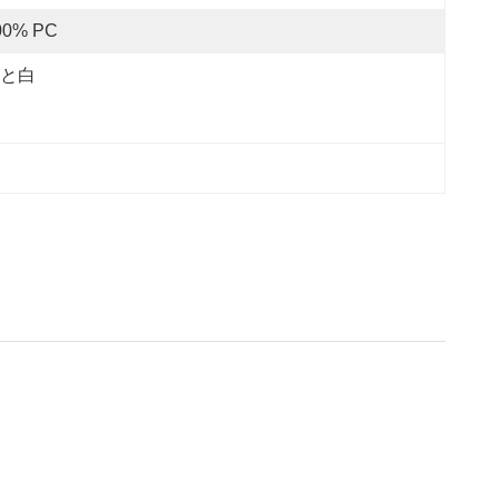
00% PC
と白