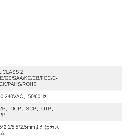
L CLASS 2 
CE/GS/SAA/KC/CB/FCC/C-
ICK/PAHS/ROHS
00-240VAC、50/60Hz
VP、OCP、SCP、OTP、
PP
.5*2.1/5.5*2.5mmまたはカス
ム