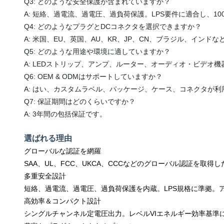
Q3: どのような安全保護が含まれていますか？
A: 短絡、過電流、過電圧、過負荷保護。LPS要件に適合し、1
Q4: どのようなプラグとDCコネクタを選択できますか？
A: 米国、EU、英国、AU、KR、JP、CN、ブラジル、イン
Q5: どのような用途や環境に適していますか？
A: LEDストリップ、アンプ、ルーター、オーディオ・ビデオ機
Q6: OEM & ODMはサポートしていますか？
A: はい、カスタムラベル、パッケージ、ケース、コネクタが利
Q7: 保証期間はどのくらいですか？
A: 3年間の包括保証です。
選ばれる理由
グローバルな認証を網羅
SAA、UL、FCC、UKCA、CCCなどのグローバル認証を取
多重安全設計
短絡、過電流、過電圧、過負荷保護を内蔵。LPS規格に準拠。ア
高効率＆コンパクト設計
シングルチャンネル定電圧出力。レベルVIエネルギー効率基準