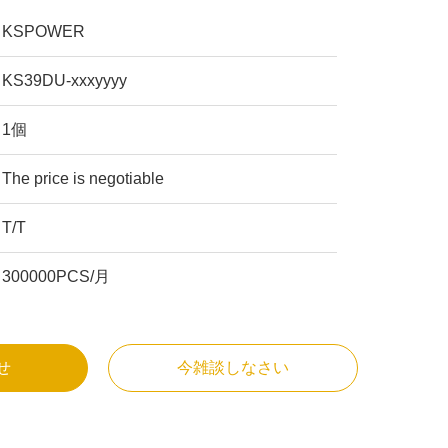
KSPOWER
KS39DU-xxxyyyy
1個
The price is negotiable
T/T
300000PCS/月
せ
今雑談しなさい