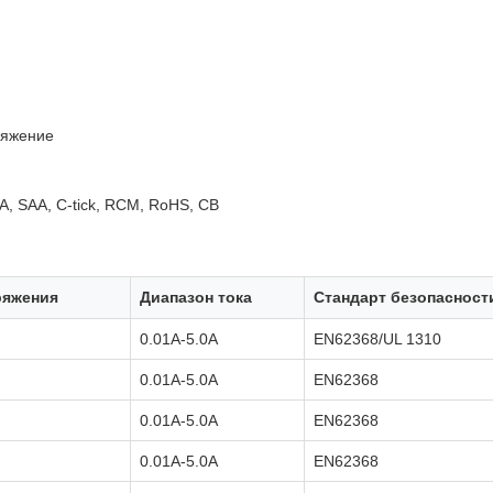
ряжение
, SAA, C-tick, RCM, RoHS, CB
ряжения
Диапазон тока
Стандарт безопасност
0.01A-5.0A
EN62368/UL 1310
0.01A-5.0A
EN62368
0.01A-5.0A
EN62368
0.01A-5.0A
EN62368