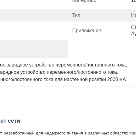
Материал:
1
Тип:
Н
С
Приложение:
Ау
е зарядное устройство переменного/постоянного тока
, 
арядное устройство переменного/постоянного тока
, 
ного/постоянного тока для настенной розетки 2000 мА
от сети
, разработанный для надежного питания в различных областях пр