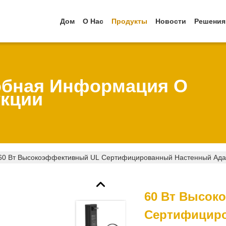
Дом
О Нас
Продукты
Новости
Решения
бная Информация О
кции
60 Вт Высокоэффективный UL Сертифицированный Настенный Ада
60 Вт Высок
Сертифицир