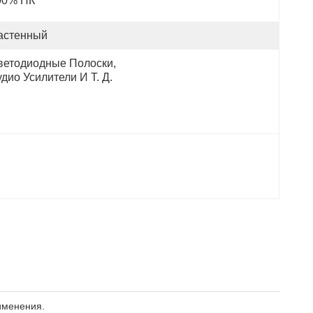
00% ПК
астенный
ветодиодные Полоски, 
дио Усилители И Т. Д.
именения.