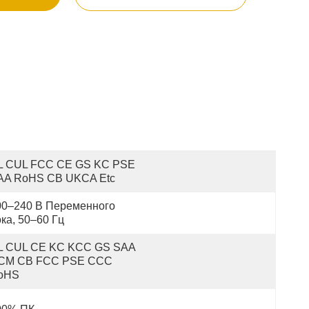
L CUL FCC CE GS KC PSE 
AA RoHS CB UKCA Etc
00–240 В Переменного 
ка, 50–60 Гц
L CUL CE KC KCC GS SAA 
CM CB FCC PSE CCC 
oHS