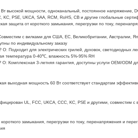
0 Вт высокой мощности, одноканальный, постоянное напряжение, DC
C, KC, PSE, UKCA, SAA, RCM, RoHS, CB и другие глобальные серти
ая защита от короткого замыкания, перегрузки по току, перенапря
Совместим с вилками для США, ЕС, Великобритании, Австралии, Япо
ступны по индивидуальному заказу
О: Подходит для электрических грилей, духовок, светодиодных лент
чая температура 0-40℃, влажность 5%-95% RH
у? О: Комплексная 3-летняя гарантия, доступны услуги OEM/ODM дл
ая выходная мощность 60 Вт соответствует стандартам эффективн
ицирован UL, FCC, UKCA, CCC, KC, PSE и другими, совместим с в
короткого замыкания, перегрузки по току, перенапряжения и перег
ния