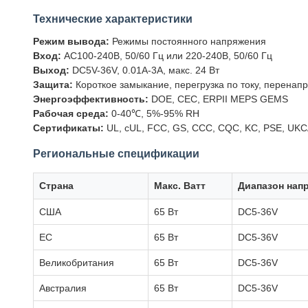
Технические характеристики
Режим вывода:
Режимы постоянного напряжения
Вход:
AC100-240В, 50/60 Гц или 220-240В, 50/60 Гц
Выход:
DC5V-36V, 0.01A-3A, макс. 24 Вт
Защита:
Короткое замыкание, перегрузка по току, перенап
Энергоэффективность:
DOE, CEC, ERPII MEPS GEMS
Рабочая среда:
0-40℃, 5%-95% RH
Сертификаты:
UL, cUL, FCC, GS, CCC, CQC, KC, PSE, UKCA
Региональные спецификации
Страна
Макс. Ватт
Диапазон нап
США
65 Вт
DC5-36V
ЕС
65 Вт
DC5-36V
Великобритания
65 Вт
DC5-36V
Австралия
65 Вт
DC5-36V