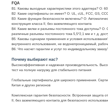
FQA
В1: Каковы выходные характеристики этого адаптера? О: 6
В2: Какие сертификаты он имеет? О: UL, cUL, FCC, GS, CC
В3: Какие функции безопасности включены? О: Автоматическ
конструкция класса II, без заземляющего контакта
В4: Какие вилки и разъемы постоянного тока доступны? О: 
различные разъемы постоянного тока 5,5*2,1 мм и т. д. до
В5: Каковы сценарии применения и условия использования? 
внутреннего использования, не водонепроницаемый, рабо
В6: Что насчет гарантии и услуг по индивидуальному заказ
Почему выбирают нас?
Высокоэффективная и надежная производительность. Высок
тест на полную нагрузку для стабильного питания
Глобальные сертификаты для широкого применения. Сертиф
Китая и других регионов
Комплексная гарантия безопасности. Встроенная защита от 
II, без заземляющего контакта для безопасного использова