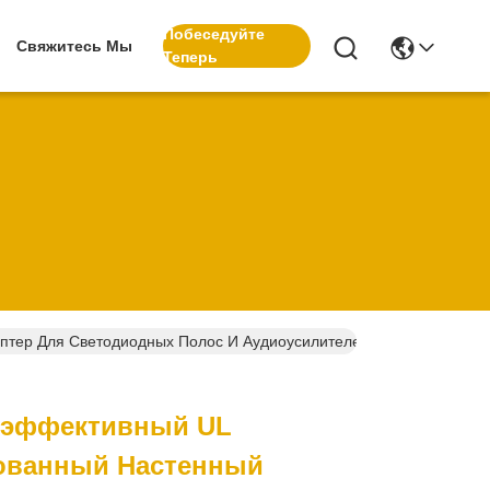
Побеседуйте
Свяжитесь Мы
Теперь
птер Для Светодиодных Полос И Аудиоусилителей
оэффективный UL
ованный Настенный