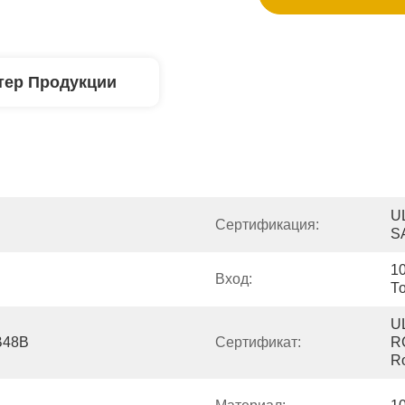
тер Продукции
U
Сертификация:
S
1
Вход:
То
U
В48В
Сертификат:
R
R