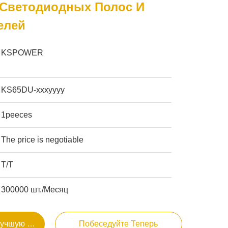
 Светодиодных Полос И
елей
KSPOWER
KS65DU-xxxyyyy
1peeces
The price is negotiable
Т/Т
300000 шт./Месяц
Лучшую Цену
Побеседуйте Теперь