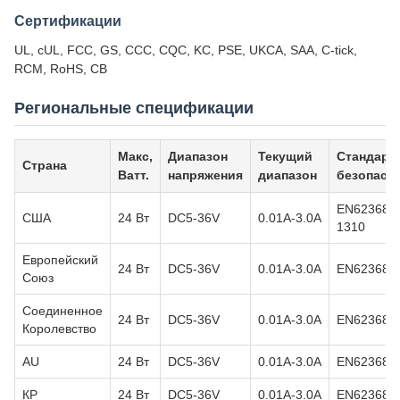
Сертификации
UL, cUL, FCC, GS, CCC, CQC, KC, PSE, UKCA, SAA, C-tick,
RCM, RoHS, CB
Региональные спецификации
Макс,
Диапазон
Текущий
Стандарт
Страна
Ватт.
напряжения
диапазон
безопасн
EN62368/
США
24 Вт
DC5-36V
0.01А-3.0А
1310
Европейский
24 Вт
DC5-36V
0.01А-3.0А
EN62368
Союз
Соединенное
24 Вт
DC5-36V
0.01А-3.0А
EN62368
Королевство
AU
24 Вт
DC5-36V
0.01А-3.0А
EN62368
КР
24 Вт
DC5-36V
0.01А-3.0А
EN62368