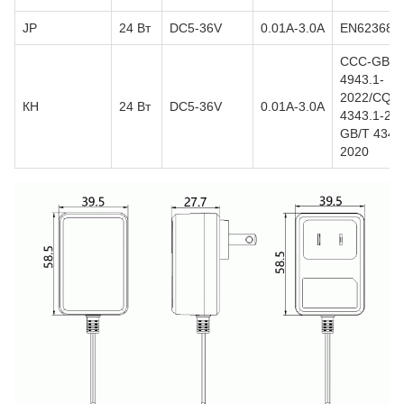
JP
24 Вт
DC5-36V
0.01А-3.0А
EN62368
CCC-GB
4943.1-
2022/CQC
КН
24 Вт
DC5-36V
0.01А-3.0А
4343.1-201
GB/T 4343
2020