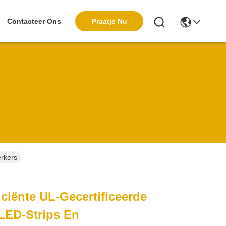
Praatje Nu
Contacteer Ons
erkers
ciënte UL-Gecertificeerde
LED-Strips En