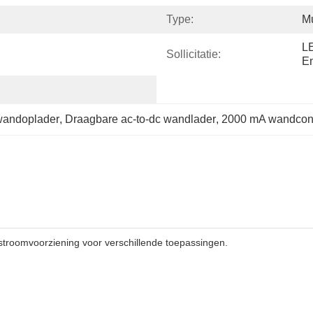
Type:
M
LE
Sollicitatie:
E
wandoplader
, 
Draagbare ac-to-dc wandlader
, 
2000 mA wandconv
roomvoorziening voor verschillende toepassingen.