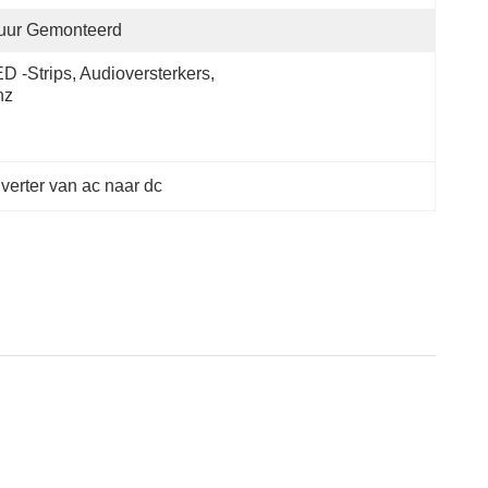
uur Gemonteerd
D -strips, Audioversterkers, 
nz
erter van ac naar dc