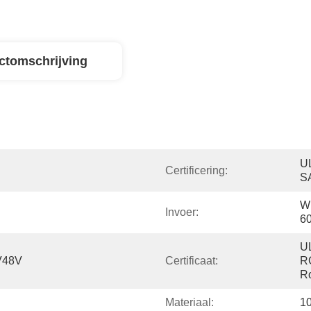
ctomschrijving
U
Certificering:
S
Wi
Invoer:
6
U
V48V
Certificaat:
R
R
Materiaal:
1