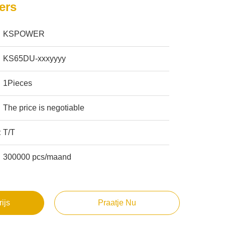
ers
KSPOWER
KS65DU-xxxyyyy
1Pieces
The price is negotiable
:
T/T
300000 pcs/maand
rijs
Praatje Nu