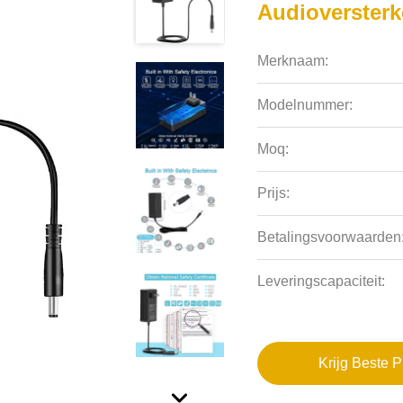
Audioversterk
Merknaam:
Modelnummer:
Moq:
Prijs:
Betalingsvoorwaarden
Leveringscapaciteit:
Krijg Beste P