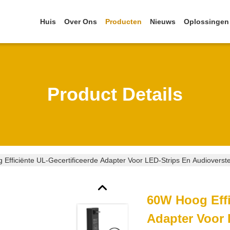
Huis
Over Ons
Producten
Nieuws
Oplossingen
Product Details
Efficiënte UL-Gecertificeerde Adapter Voor LED-Strips En Audioverst
60W Hoog Effi
Adapter Voor 