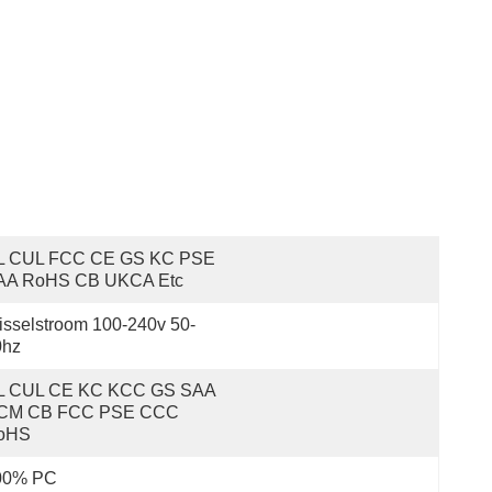
L CUL FCC CE GS KC PSE 
AA RoHS CB UKCA Etc
sselstroom 100-240v 50-
0hz
L CUL CE KC KCC GS SAA 
CM CB FCC PSE CCC 
oHS
00% PC