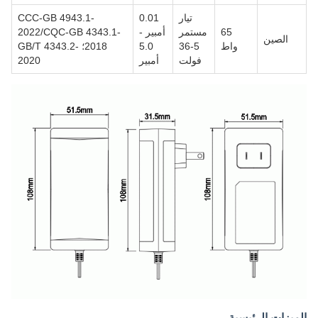
تيار
0.01
CCC-GB 4943.1-
65
مستمر
أمبير -
2022/CQC-GB 4343.1-
الصين
واط
5-36
5.0
2018؛ GB/T 4343.2-
فولت
أمبير
2020
الميزات الرئيسية