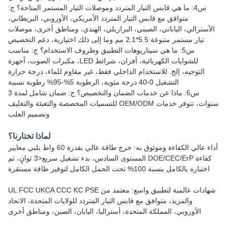
س4: ما هي قابس التيار المتردد وموصلات التيار المستمر المتاحة؟ ج:
متوافق مع قابس التيار المتردد الأمريكي، الأوروبي، البريطاني،
الأسترالي، الياباني، الصيني، البرازيلي، الهندي، ومناطق أخرى، موصلات
تيار مستمر متنوعة 5.5*2.1 مم وما إلى ذلك اختيارية، دعم التخصيص
س5: ما هي سيناريوهات التطبيق وظروف الاستخدام؟ ج: مناسب
للشوايات الكهربائية، أفران، شرائط LED، مكبرات الصوت، أجهزة
التوجيه، إلخ. للاستخدام الداخلي فقط، غير مقاوم للماء، درجة حرارة
التشغيل 0-40 درجة مئوية، الرطوبة 5%-95% رطوبة نسبية
س6: ماذا عن خدمات الضمان والتخصيص؟ ج: ضمان شامل لمدة 3
سنوات، تتوفر خدمات OEM/ODM للتسميات المخصصة والتعبئة والتغليف
وتصميم العلب
لماذا تختارنا؟
أداء عالي الكفاءة وموثوق به: خرج طاقة عالي بقدرة 60 واط يلبي معايير
كفاءة DOE/CEC/ErP المستوى السادس، بدء تشغيل سريع<3 ثوانٍ، تم
اختباره بالكامل بنسبة 100% تحت الحمل الكامل لتوفير طاقة مستقرة
شهادات عالمية لتطبيق واسع: معتمد من UL FCC UKCA CCC KC PSE
والمزيد، متوافق مع قابس التيار المتردد للولايات المتحدة، الاتحاد
الأوروبي، المملكة المتحدة، أستراليا، اليابان، الصين، ومناطق أخرى