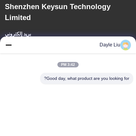
Shenzhen Keysun Technology
Limited
بريد إلكتروني
Dayle Liu
dayle@keysuntech.com
3:42 PM
عنواننا
Good day, what product are you looking for?
عنوان
8الطابق 9A، المبنى 2، شارع فانكسينغ رقم1، مجتمع فينغهوانغ ، شارع
فويونغ ، منطقة باوان ، شينشن ، قوانغدونغ ، الصين
الهاتف
0086-755-81461285