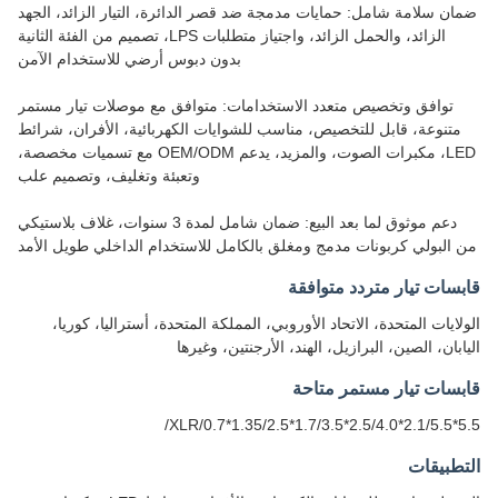
ضمان سلامة شامل: حمايات مدمجة ضد قصر الدائرة، التيار الزائد، الجهد
الزائد، والحمل الزائد، واجتياز متطلبات LPS، تصميم من الفئة الثانية
بدون دبوس أرضي للاستخدام الآمن
توافق وتخصيص متعدد الاستخدامات: متوافق مع موصلات تيار مستمر
متنوعة، قابل للتخصيص، مناسب للشوايات الكهربائية، الأفران، شرائط
LED، مكبرات الصوت، والمزيد، يدعم OEM/ODM مع تسميات مخصصة،
وتعبئة وتغليف، وتصميم علب
دعم موثوق لما بعد البيع: ضمان شامل لمدة 3 سنوات، غلاف بلاستيكي
من البولي كربونات مدمج ومغلق بالكامل للاستخدام الداخلي طويل الأمد
قابسات تيار متردد متوافقة
الولايات المتحدة، الاتحاد الأوروبي، المملكة المتحدة، أستراليا، كوريا،
اليابان، الصين، البرازيل، الهند، الأرجنتين، وغيرها
قابسات تيار مستمر متاحة
5.5*2.1/5.5*2.5/4.0*1.7/3.5*1.35/2.5*0.7/XLR/
التطبيقات