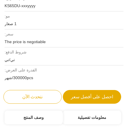
KS65DU-xxxyyyy
مو:
1 صغار
سعر:
The price is negotiable
شروط الدفع:
تي/تي
القدرة على العرض:
300000pcs/شهر
احصل على أفضل سعر
نتحدث الآن
معلومات تفصيلية
وصف المنتج