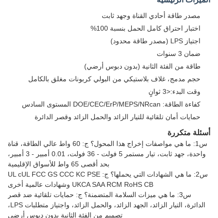
مصدر طاقة أحادي القناة وجهد ثابت
اختبار احتراق كامل الحمل بنسبة 100%
اجتياز LPS (مصدر طاقة محدود)
ضمان 3 سنوات
طاقة من الفئة الثانية (بدون دبوس أرضي)
حجم مدمج، غلاف بلاستيكي من البولي كربونات مغلق بالكامل
وقت البدء:<3 ثوانٍ
كفاءة الطاقة: DOE/CEC/ErP/MEPS/NRcan المستوى السادس
حمايات أمان تلقائية للتيار الزائد والحمل الزائد وقصر الدائرة
أسئلة متكررة
س1: ما هي مواصفات إخراج هذا المحول؟ ج: 60 واط عالي الطاقة، قناة
واحدة، جهد ثابت، تيار مستمر 5 فولت - 36 فولت، 0.01 أمبير - 3 أمبير،
بحد أقصى 65 واط للأسواق الإقليمية
س2: ما هي الشهادات التي يحملها؟ ج: UL cUL FCC GS CCC KC PSE
UKCA SAA RCM RoHS CB وشهادات عالمية أخرى
س3: ما هي ميزات السلامة المتضمنة؟ ج: حمايات تلقائية ضد قصر
الدائرة، التيار الزائد، الجهد الزائد، والحمل الزائد، واجتياز متطلبات LPS،
تصميم من الفئة الثانية بدون دبوس أرضي