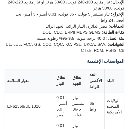
الإدخال:
تيار متردد 100-240 فولت، 50/60 هرتز أو تيار متردد 220-240
فولت، 50/60 هرتز
الإخراج:
تيار مستمر 5 فولت - 36 فولت، 0.01 أمبير - 3 أمبير، بحد
أقصى 24 واط
الحمايات:
قصر الدائرة، التيار الزائد، الجهد الزائد
كفاءة الطاقة:
DOE، CEC، ERPII MEPS GEMS
بيئة العمل:
0-40 درجة مئوية، 5%-95% رطوبة نسبية
الشهادات:
UL، cUL، FCC، GS، CCC، CQC، KC، PSE، UKCA، SAA،
C-tick، RCM، RoHS، CB
المواصفات الإقليمية
الحد
نطاق
نطاق
البلد
الأقصى
معيار السلامة
الجهد
التيار
للواط
تيار
0.01
الولايات
65
مستمر
أمبير -
المتحدة
EN62368/UL 1310
واط
5-36
5.0
الأمريكية
فولت
أمبير
تيار
0.01