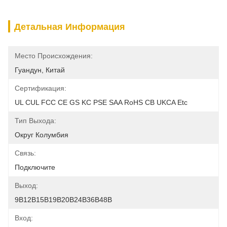
Детальная Информация
Место Происхождения:
Гуандун, Китай
Сертификация:
UL CUL FCC CE GS KC PSE SAA RoHS CB UKCA Etc
Тип Выхода:
Округ Колумбия
Связь:
Подключите
Выход:
9В12В15В19В20В24В36В48В
Вход: