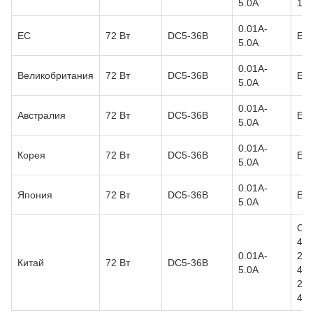
5.0A
13
0.01A-
ЕС
72 Вт
DC5-36В
EN
5.0A
0.01A-
Великобритания
72 Вт
DC5-36В
EN
5.0A
0.01A-
Австралия
72 Вт
DC5-36В
EN
5.0A
0.01A-
Корея
72 Вт
DC5-36В
EN
5.0A
0.01A-
Япония
72 Вт
DC5-36В
EN
5.0A
CC
494
0.01A-
20
Китай
72 Вт
DC5-36В
5.0A
434
201
434