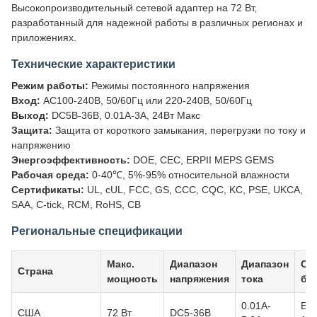
Высокопроизводительный сетевой адаптер на 72 Вт,
разработанный для надежной работы в различных регионах и
приложениях.
Технические характеристики
Режим работы:
Режимы постоянного напряжения
Вход:
AC100-240В, 50/60Гц или 220-240В, 50/60Гц
Выход:
DC5В-36В, 0.01A-3A, 24Вт Макс
Защита:
Защита от короткого замыкания, перегрузки по току и
напряжению
Энергоэффективность:
DOE, CEC, ERPII MEPS GEMS
Рабочая среда:
0-40℃, 5%-95% относительной влажности
Сертификаты:
UL, cUL, FCC, GS, CCC, CQC, KC, PSE, UKCA,
SAA, C-tick, RCM, RoHS, CB
Региональные спецификации
Макс.
Диапазон
Диапазон
Ст
Страна
мощность
напряжения
тока
бе
0.01A-
EN
США
72 Вт
DC5-36В