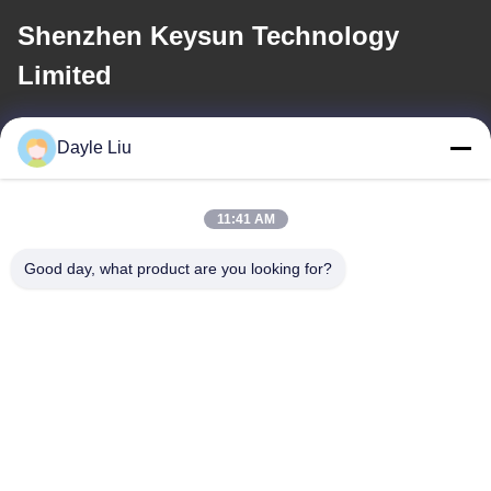
Shenzhen Keysun Technology
Limited
이메일
Dayle Liu
power06@szzhpower.com
11:41 AM
우리 주소
Good day, what product are you looking for?
주소
중국 광둥성 선전시 바오안구 푸융 거리 펑황 커뮤니티 펑싱 레인 1
번지 2동 8, 9A층
Tel
0086-755-81461285