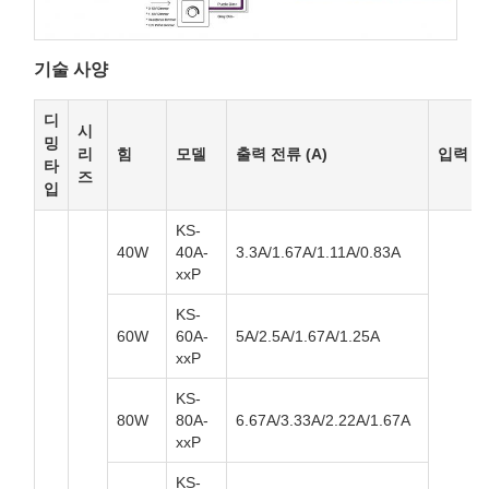
기술 사양
디
시
밍
리
힘
모델
출력 전류 (A)
입력 
타
즈
입
KS-
40W
40A-
3.3A/1.67A/1.11A/0.83A
xxP
KS-
60W
60A-
5A/2.5A/1.67A/1.25A
xxP
KS-
80W
80A-
6.67A/3.33A/2.22A/1.67A
xxP
KS-