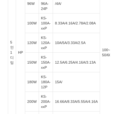
96W
96A-
/4A/
24P
KS-
100W
100A-
8.33A/4.16A/2.78A/2.08A
xxP
KS-
5
120W
120A-
10A/5A/3.33A/2.5A
인
xxP
100~2
1
HP
50/60H
KS-
디
150W
150A-
12.5A/6.25A/4.16A/3.13A
밍
xxP
KS-
180W
180A-
15A/
12P
KS-
200W
200A-
16.66A/8.33A/5.55A/4.16A
xxP