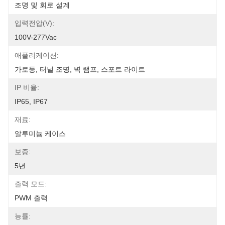
조명 및 회로 설계
입력전압(V):
100V-277Vac
애플리케이션:
가로등, 터널 조명, 벽 램프, 스포트 라이트
IP 비율:
IP65, IP67
재료:
알루미늄 케이스
보증:
5년
출력 모드:
PWM 출력
능률: