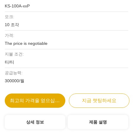
KS-100A-xxP
모크:
10 조각
가격:
The price is negotiable
지불 조건:
티/티
공급능력:
300000/월
최고의 가격을 얻으십시오
지금 챗팅하세요
상세 정보
제품 설명