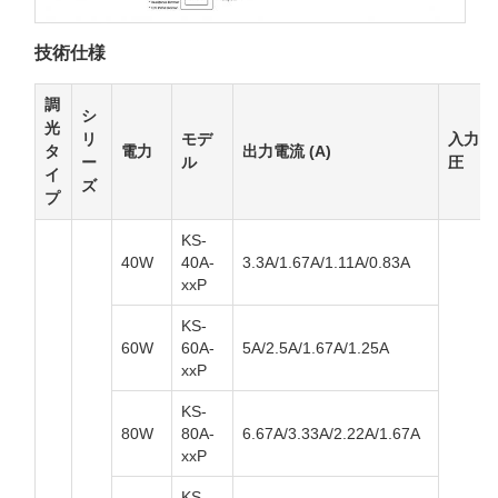
技術仕様
調
シ
光
リ
モデ
入力電
タ
電力
出力電流 (A)
ー
ル
圧
イ
ズ
プ
KS-
40W
40A-
3.3A/1.67A/1.11A/0.83A
xxP
KS-
60W
60A-
5A/2.5A/1.67A/1.25A
xxP
KS-
80W
80A-
6.67A/3.33A/2.22A/1.67A
xxP
KS-