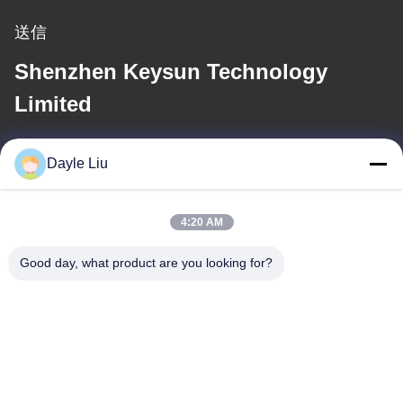
送信
Shenzhen Keysun Technology
Limited
電子メール
Dayle Liu
power06@szzhpower.com
4:20 AM
住所
Good day, what product are you looking for?
住所
中国広東省深セン市宝安区福永街道鳳凰社区鳳興路1号2号棟8、
9A階
Tel
0086-755-81461285