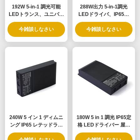
192W 5-in-1 調光可能
288W出力 5-in-1調光
LEDトランス、ユニバー
LEDドライバ、IP65定
サル位相調光アプリケー
格、ユニバーサル照明用
ション向けIP65定格
今雑談しなさい
今雑談しなさい
途向け
240W 5 イン 1 ディムニ
180W 5 in 1 調光 IP65定
ング IP65 レテッドライ
格 LEDドライバー 屋外
ト ドライバとディム可能
および屋内照明用途向け
今雑談しなさい
なLED電源
今雑談しなさい