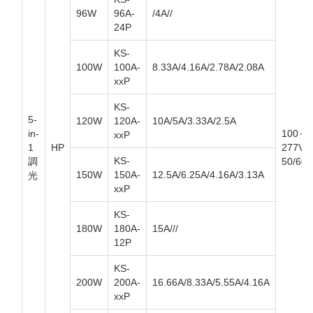
96W
96A-
/4A//
24P
KS-
100W
100A-
8.33A/4.16A/2.78A/2.08A
xxP
KS-
5-
120W
120A-
10A/5A/3.33A/2.5A
in-
100～
xxP
1
HP
277V
KS-
調
50/60
150W
150A-
12.5A/6.25A/4.16A/3.13A
光
xxP
KS-
180W
180A-
15A///
12P
KS-
200W
200A-
16.66A/8.33A/5.55A/4.16A
xxP