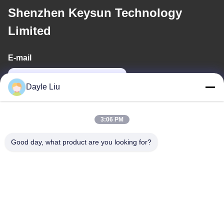
Shenzhen Keysun Technology
Limited
E-mail
power06@szzhpower.com
Dayle Liu
Alamat Kami
3:06 PM
Alamat
Good day, what product are you looking for?
8Lantai 9A, Bangunan 2, Fengxing Lane No.1, Komunitas
Fenghuang, Jalan Fuyong, Distrik Baoan, Shenzhen,
Guangdong, Cina
Telp
0086-755-81461285