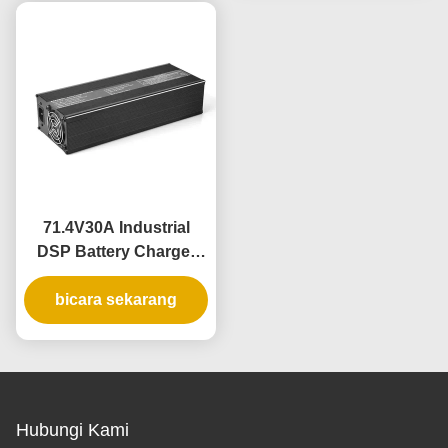
Besi Ternary Lead-Acid
baterai otomatis dan
pendingin kipas
71.4V30A Industrial
DSP Battery Charger
2800W 60V 72V 88V 30A
untuk Sistem Baterai
bicara sekarang
AGV Forklift Kendaraan
Listrik Aplikasi Mobilitas
Listrik
Hubungi Kami