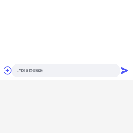
Etiketler:
E-Bisiklet Batarya Şarj Cihazı
Pil Adaptörü Şarj Cihazı
Bisiklet Batarya Şarj Cihazı
Photo
Video Call
İlişkili Ürünler
Audio Call