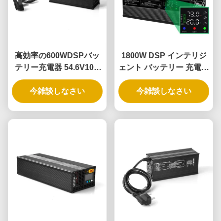
高効率の600WDSPバッ
1800W DSP インテリジ
テリー充電器 54.6V10A
ェント バッテリー 充電器
リチウム鉄 調整電圧電流
多重 バッテリー 互換性
36V 48V 60V 充電 鉛酸電
今雑談しなさい
の ため の 双重 調整 可能
今雑談しなさい
池
な 電圧 と 電流