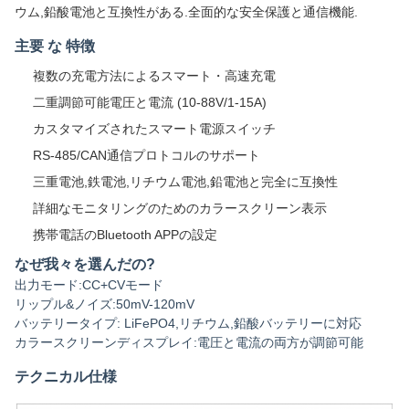
ウム,鉛酸電池と互換性がある.全面的な安全保護と通信機能.
主要 な 特徴
複数の充電方法によるスマート・高速充電
二重調節可能電圧と電流 (10-88V/1-15A)
カスタマイズされたスマート電源スイッチ
RS-485/CAN通信プロトコルのサポート
三重電池,鉄電池,リチウム電池,鉛電池と完全に互換性
詳細なモニタリングのためのカラースクリーン表示
携帯電話のBluetooth APPの設定
なぜ我々を選んだの?
出力モード:CC+CVモード
リップル&ノイズ:50mV-120mV
バッテリータイプ: LiFePO4,リチウム,鉛酸バッテリーに対応
カラースクリーンディスプレイ:電圧と電流の両方が調節可能
テクニカル仕様