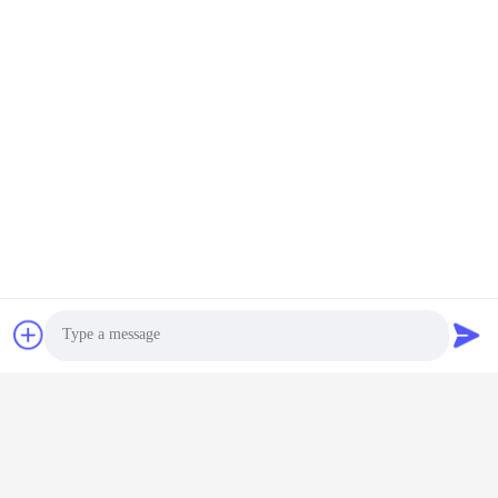
ーシステム電気自動車電
気モビリティアプリケー
ション用
送信
Shenzhen Keysun Technology
Limited
電子メール
power06@szzhpower.com
住所
住所
Photo
中国広東省深セン市宝安区福永街道鳳凰社区鳳興路1号2号棟8、