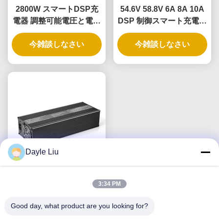
2800W スマートDSP充
54.6V 58.8V 6A 8A 10A
電器 調整可能電圧と電流
DSP 制御スマート充電器
10-88V 1-30A 完全互換性
360W 500W 600W 調整
三次性リチウム鉄鉛酸電
今雑談しなさい
可能な電圧電流 1-10A 自
今雑談しなさい
池
動バッテリー検出および
ファン冷却付き
Dayle Liu
71.4V30A 産業用 DSP バ
3:34 PM
ッテリー充電器 2800W
60V 72V 88V 30A AGV
Good day, what product are you looking for?
フォークリフトバッテリ
今雑談しなさい