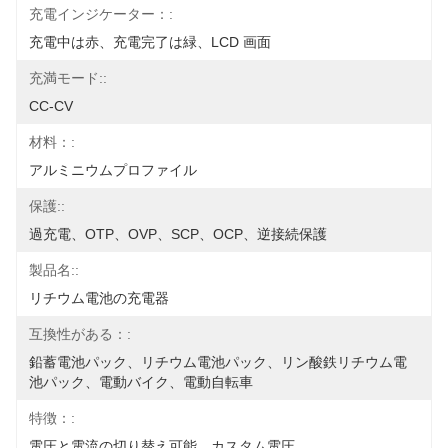
充電インジケーター：:
充電中は赤、充電完了は緑、LCD 画面
充満モード::
CC-CV
材料：:
アルミニウムプロファイル
保護::
過充電、OTP、OVP、SCP、OCP、逆接続保護
製品名::
リチウム電池の充電器
互換性がある：:
鉛蓄電池パック、リチウム電池パック、リン酸鉄リチウム電
池パック、電動バイク、電動自転車
特徴：:
電圧と電流の切り替え可能、カスタム電圧