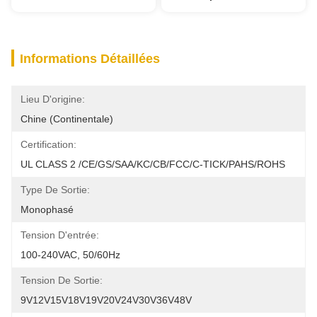
Informations Détaillées
Lieu D'origine:
Chine (continentale)
Certification:
UL CLASS 2 /CE/GS/SAA/KC/CB/FCC/C-TICK/PAHS/ROHS
Type De Sortie:
Monophasé
Tension D'entrée:
100-240VAC, 50/60Hz
Tension De Sortie:
9V12V15V18V19V20V24V30V36V48V