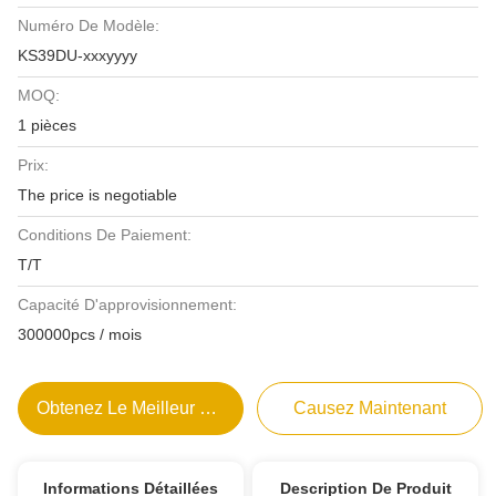
Numéro De Modèle:
KS39DU-xxxyyyy
MOQ:
1 pièces
Prix:
The price is negotiable
Conditions De Paiement:
T/T
Capacité D'approvisionnement:
300000pcs / mois
Obtenez Le Meilleur Prix
Causez Maintenant
Informations Détaillées
Description De Produit