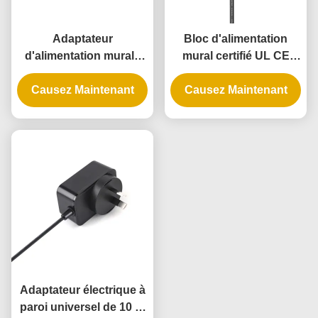
Adaptateur
Bloc d'alimentation
d'alimentation murale
mural certifié UL CE
de 12 W UL avec
72W Max avec garantie
garantie de 3 ans et
Causez Maintenant
Causez Maintenant
de 3 ans
alimentation en courant
continu CA
Adaptateur électrique à
paroi universel de 10 W