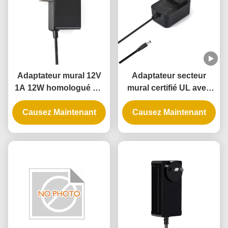
Adaptateur mural 12V
Adaptateur secteur
1A 12W homologué UL
mural certifié UL avec
avec garantie de 3 ans
sortie 5V 12V 24V et
et multiples protections
Causez Maintenant
alimentation 12W 24W
Causez Maintenant
pour serrure de porte
intelligente