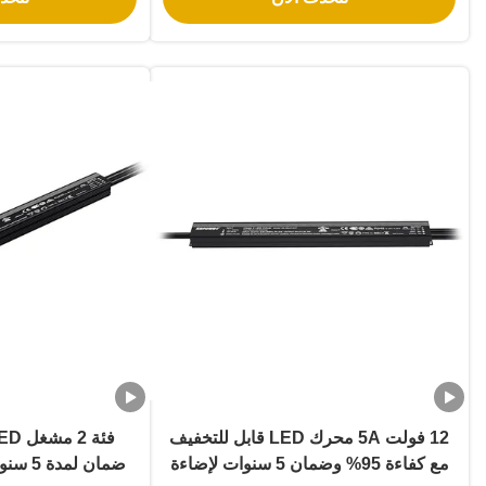
12 فولت 5A محرك LED قابل للتخفيف
مع كفاءة 95% وضمان 5 سنوات لإضاءة