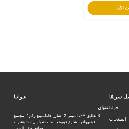
شآت السكنية
ث الآن
ل سريعًا
عنواننا
حولنا
عنوان
8الطابق 9A، المبنى 2، شارع فانكسينغ رقم1، مجتمع
المنتجات
فينغهوانغ ، شارع فويونغ ، منطقة باوان ، شينشن ،
قوانغدونغ ، الصين