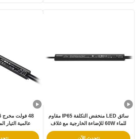
سائق LED منخفض التكلفة IP65 مقاوم
للماء 60W للإضاءة الخارجية مع غلاف
عالمية التيار ال
الألومنيوم
نتحدث الآن
نتحد
المقاو