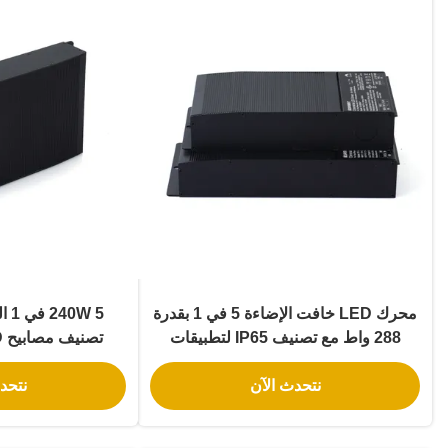
محرك LED خافت الإضاءة 5 في 1 بقدرة
288 واط مع تصنيف IP65 لتطبيقات
الإضاءة العامة
الطاقة LED الضوئي
نتحدث الآن
نتحد