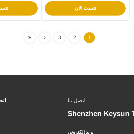
المناظر الطبيعية
فولت للمن
نتحدث الآن
نتحد
3
2
1
اتصل بنا
اتص
Shenzhen Keysun T
بريد إلكتروني