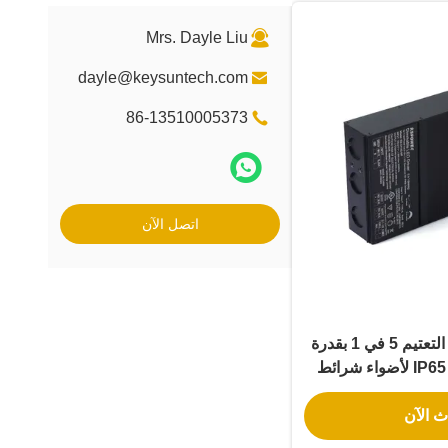
Mrs. Dayle Liu
dayle@keysuntech.com
86-13510005373
اتصل الآن
محرك LED بتقنية التعتيم 5 في 1 بقدرة
384 واط بتصنيف IP65 لأضواء شرائط
ث الآن