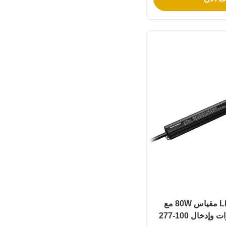
فئة 2 مشغل LED مقياس 80W مع
ضمان لمدة 5 سنوات وإدخال 100-277