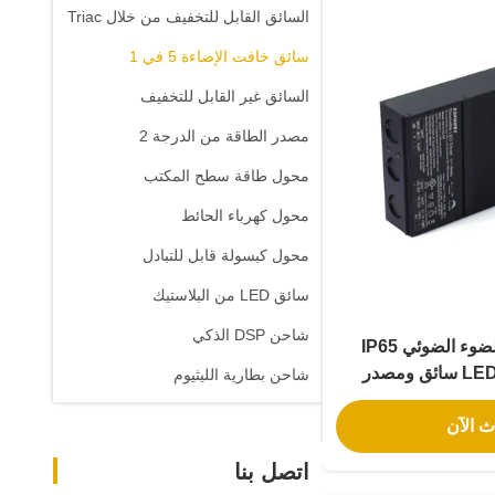
السائق القابل للتخفيف من خلال Triac
سائق خافت الإضاءة 5 في 1
السائق غير القابل للتخفيف
مصدر الطاقة من الدرجة 2
محول طاقة سطح المكتب
محول كهرباء الحائط
محول كبسولة قابل للتبادل
سائق LED من البلاستيك
شاحن DSP الذكي
240W 5 في 1 الضوء الضوئي IP65
تصنيف مصابيح LED سائق ومصدر
شاحن بطارية الليثيوم
ث الآن
اتصل بنا