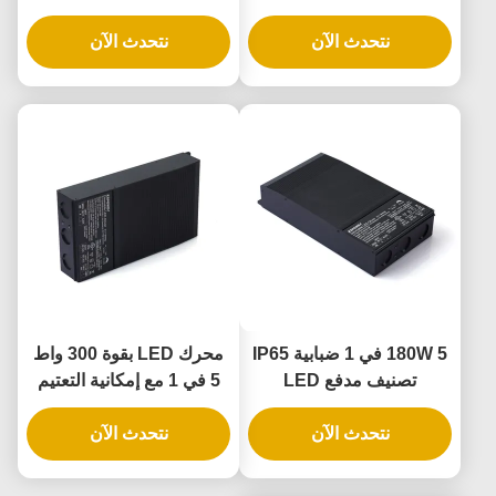
IP65 لتطبيقات التخفيف
مصابيح LED سائق ومصدر
نتحدث الآن
العالمي للمرحلة
الطاقة LED الضوئي
نتحدث الآن
180W 5 في 1 ضبابية IP65
محرك LED بقوة 300 واط
تصنيف مدفع LED
5 في 1 مع إمكانية التعتيم
لتطبيقات الإضاءة الخارجية
بتصنيف IP65 لمصدر الطاقة
والداخلية
نتحدث الآن
نتحدث الآن
القابل للتعتيم