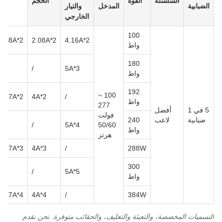
السلسلة
القوة
الحجم
الضبابية
المدخل
والتيار
الخارجي
100
1.38A*2
2.08A*2
4.16A*2
واط
180
/
/
5A*3
واط
192
100 ~
2.67A*2
4A*2
/
واط
277
5 في 1
أفضل
فولت
ضبابية
لاعب
240
/
/
5A*4
50/60
واط
هرتز
2.67A*3
4A*3
/
288W
300
/
/
5A*5
واط
2.67A*4
4A*4
/
384W
التسميات المخصصة، والتعبئة والتغليف، والحقائب متوفرة. نحن نقدم