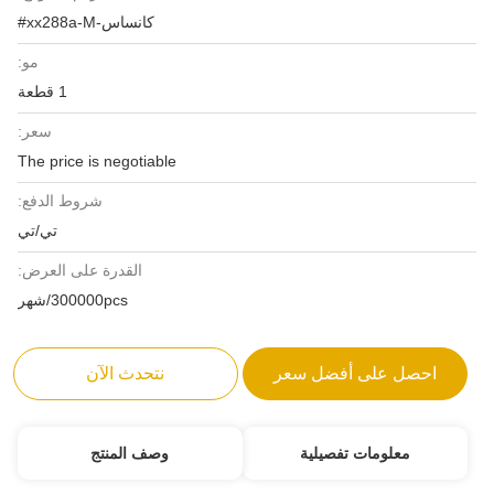
كانساس-xx288a-M#
مو:
1 قطعة
سعر:
The price is negotiable
شروط الدفع:
تي/تي
القدرة على العرض:
300000pcs/شهر
احصل على أفضل سعر
نتحدث الآن
معلومات تفصيلية
وصف المنتج