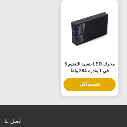
محرك LED بتقنية التعتيم 5
في 1 بقدرة 384 واط
بتصنيف IP65 لأضواء شرائط
LED والمعلقات
نتحدث الآن
اتصل بنا