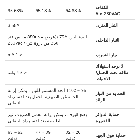
الكفاءة
95.63%
95.13%
94.63%
Vin:230VAC
التيار المتردد
3.55A
البدء البارد 75A ((عرض = 350us مقاس عند
التيار الداخلي
50٪ من ذروة لتر) / 230Vac
تيار التسرب
< 1 mA
لا يوجد استهلاك
طاقة تحت الحمل/
< 4.5 واط
الاحتياط
95 ~ 110٪ الحد المستمر للتيار ، يمكن إزالة
الحماية من التيار
الحالة غير الطبيعية للحمل بعد الاسترداد
الزائد
التلقائي
حماية الدوائر
وضع البرف ، يمكن إزالة الحمل الظروف غير
القصيرة
الطبيعية بعد الاسترداد التلقائي
52 ~ 63
39 ~ 47
26 ~ 32
حماية فوق الجهد
فولت
فولت
فولت