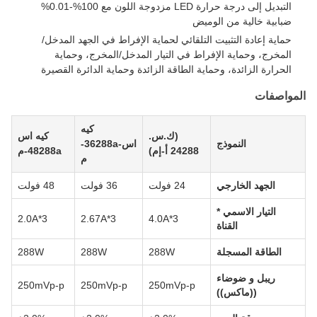
التبديل إلى درجة حرارة LED مزدوجة اللون مع 100%-0.01%
ضبابية خالية من الوميض
حماية إعادة التثبيت التلقائي لحماية الإفراط في الجهد المدخل/
المخرج، وحماية الإفراط في التيار المدخل/المخرج، وحماية
الحرارة الزائدة، وحماية الطاقة الزائدة وحماية الدائرة القصيرة
المواصفات
كيه
(ك.س.
كيه اس
النموذج
اس-36288a-
24288 أ-إم)
48288a-م
م
الجهد الخارجي
24 فولت
36 فولت
48 فولت
التيار الاسمي *
2.0A*3
2.67A*3
4.0A*3
القناة
الطاقة المسجلة
288W
288W
288W
ريبل و ضوضاء
250mVp-p
250mVp-p
250mVp-p
((ماكس))