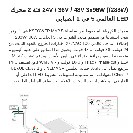
24V / 36V / 48V 3x96W ((288W) فئة 2 محرك
LED العالمي 5 في 1 الضبابي
محرك الكهرباء المضغوط من سلسلة KSPOWER MVP 5 في 1 يوفر
تنوعا استثنائيا مع تصميم متعدد القنوات في 3 اتجاهات 96W (288W
إجمالا) ، مدخل عالمي 100-277VAC ،خيارات الخروج بالجهد الثابت من
24 فولت، 36 فولت، و 48 فولت. يحتوي هذا السائق على علبة ألومنيوم
منخفضة الوضوح براءة اختراع في اللون الأسود، ويدعم تقنيات MLV /
ELV و Triac / Phase-cut و 0-10 فولت و PWM / VR.مع تصنيف PFC
مرتفع يصل إلى 0.95، حماية الطقس NEMA 3R ، و UL cUL Class 2
Class P الشهادات ، تم تصميمه لتطبيقات الشريط LED الداخلي أو
الخارجي ، والإشارات ، واللوحات الإعلانية ، وإضاءة المناظر الطبيعية.