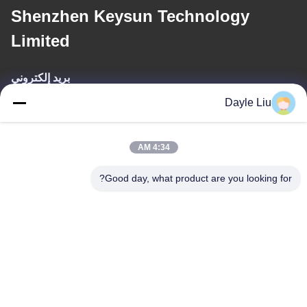
Shenzhen Keysun Technology
Limited
بريد إلكتروني
Dayle Liu
power06@szzhpower.com
4:34 AM
عنواننا
Good day, what product are you looking for?
عنوان
8الطابق 9A، المبنى 2، شارع فانكسينغ رقم1، مجتمع فينغهوانغ ، شارع
فويونغ ، منطقة باوان ، شينشن ، قوانغدونغ ، الصين
الهاتف
0086-755-81461285