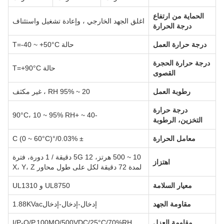
الحماية من ارتفاع
اغلق الجهد الخارجي ، وإعادة تشغيل واستئناف
درجة الحرارة
درجة حرارة العمل
حالة T=-40 ~ +50°C
درجة حرارة الحجرة
حالة T=+90°C
القصوى
رطوبة العمل
20 ~ 95% RH ، غير مكثف
درجة حرارة
-40 ~ +90°C، 10 ~ 95% RH
التخزين، الرطوبة
معامل الحرارة
± 0.03%/°C (0 ~ 60°C)
10 ~ 500 هرتز، 5G 12 دقيقة / 1 دورة، فترة
اهتزاز
لمدة 72 دقيقة لكل على طول محاور X، Y، Z
معيار السلامة
UL8750 و UL1310
مقاومة الجهد
إدخال-إدخال-إدخال1.88KVac
مقاومة العزل
I/P-O/P.100MΩ/500VDC/25°C/70%RH