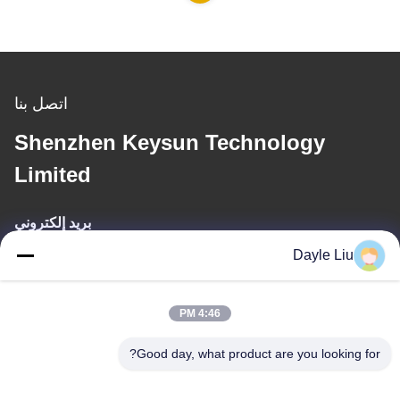
اتصل بنا
Shenzhen Keysun Technology
Limited
بريد إلكتروني
Dayle Liu
dayle@keysuntech.com
4:46 PM
عنواننا
Good day, what product are you looking for?
عنوان
8الطابق 9A، المبنى 2، شارع فانكسينغ رقم1، مجتمع فينغهوانغ ، شارع