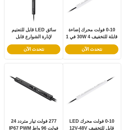
0-10 فولت محرك إضاءة
سائق LED قابل للتعتيم
قابلة للتخفيف 30W 4 في 1
لإنارة الشوارع قابل
محولات إضاءة قابلة
للتخصيص خرج 36 فولت 60
نتحدث الآن
نتحدث الآن
للتخفيف 12 فولت خروج
واط Class2 نحيف IP67
UL PWM
IP67
0-10 فولت محرك LED
277 فولت تيار متردد 24
قابل للتخفيف 12V-48V
فولت 96 واط IP67 PWM