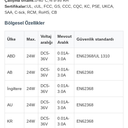
Çalışma ortamı:
0-40°C,% 5-95 RH
Sertifikalar:
UL, cUL, FCC, GS, CCC, CQC, KC, PSE, UKCA,
SAA, C-tick, RCM, RoHS, CB
Bölgesel Özellikler
Voltaj
Mevcut
Ülke
Max.
Güvenlik standardı
aralığı
Aralık
DC5-
0.01A-
ABD
24W
EN62368/UL 1310
36V
3.0A
DC5-
0.01A-
AB
24W
EN62368
36V
3.0A
DC5-
0.01A-
İngiltere
24W
EN62368
36V
3.0A
DC5-
0.01A-
AU
24W
EN62368
36V
3.0A
DC5-
0.01A-
KR
24W
EN62368
36V
3.0A