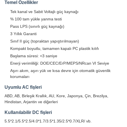
Temel Özellikler
Tek kanal ve Sabit Voltajlı güç kaynağı
% 100 tam yükle yanma testi
Pass LPS (sınırlı güç kaynağı)
3 Yıllık Garanti
Sınıf II güç (topraktan yapıştırılmayan)
Kompakt boyutlu, tamamen kapalı PC plastik kılıfı
Başlama süresi: <3 saniye
Enerji verimliliği: DOE/CEC/ErP/MEPS/NRcan VI Seviye
Aşırı akım, aşırı yük ve kısa devre için otomatik güvenlik
korumaları
Uyumlu AC fişleri
ABD, AB, Birleşik Krallık, AU, Kore, Japonya, Çin, Brezilya,
Hindistan, Arjantin ve diğerleri
Kullanılabilir DC fişleri
5.5*2.1/5.5*2.5/4.0*1.7/3.5*1.35/2.5*0.7/XLR/ vb.