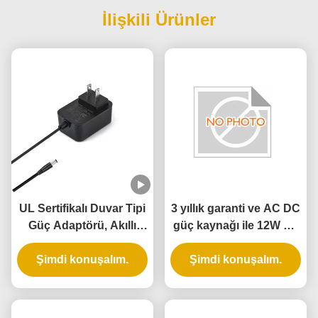
İlişkili Ürünler
UL Sertifikalı Duvar Tipi
3 yıllık garanti ve AC DC
Güç Adaptörü, Akıllı
güç kaynağı ile 12W UL
Kapı Kilidi için 5V 12V
listelenen duvar güç
24V Çıkış ve 12W 24W
Şimdi konuşalım.
Şimdi konuşalım.
adaptörü
Güç