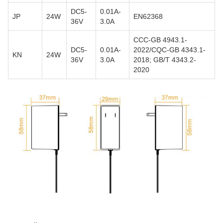
DC5-
0.01A-
JP
24W
EN62368
36V
3.0A
CCC-GB 4943.1-
DC5-
0.01A-
2022/CQC-GB 4343.1-
KN
24W
36V
3.0A
2018; GB/T 4343.2-
2020