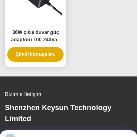
36W çıkış duvar güç
adaptörü 100-240Vac
giriş ve güvenilir AC DC
güç kaynağı için 3 yıllık
Şimdi konuşalım.
garanti
Bizimle İletişim
Shenzhen Keysun Technology
Limited
E-posta