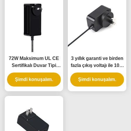
72W Maksimum UL CE
3 yıllık garanti ve birden
Sertifikalı Duvar Tipi
fazla çıkış voltajı ile 10W
Şarj Adaptörü, 3 Yıl
evrensel duvar güç
Şimdi konuşalım.
Garanti
Şimdi konuşalım.
adaptörü