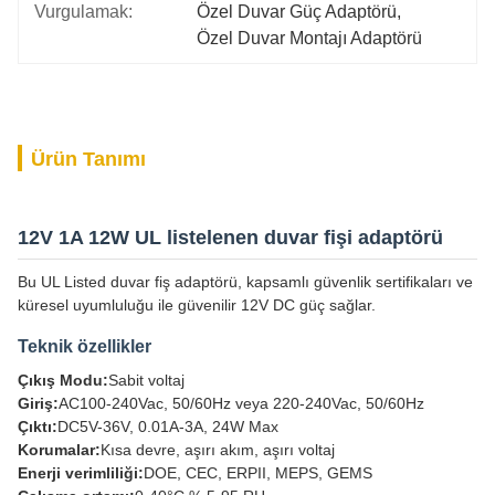
Vurgulamak:
Özel Duvar Güç Adaptörü
, 
Özel Duvar Montajı Adaptörü
Ürün Tanımı
12V 1A 12W UL listelenen duvar fişi adaptörü
Bu UL Listed duvar fiş adaptörü, kapsamlı güvenlik sertifikaları ve
küresel uyumluluğu ile güvenilir 12V DC güç sağlar.
Teknik özellikler
Çıkış Modu:
Sabit voltaj
Giriş:
AC100-240Vac, 50/60Hz veya 220-240Vac, 50/60Hz
Çıktı:
DC5V-36V, 0.01A-3A, 24W Max
Korumalar:
Kısa devre, aşırı akım, aşırı voltaj
Enerji verimliliği:
DOE, CEC, ERPII, MEPS, GEMS