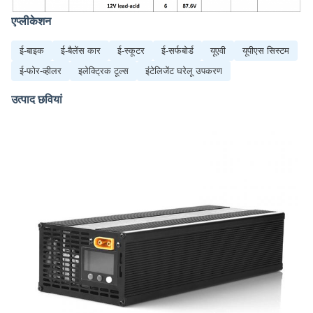
एप्लीकेशन
ई-बाइक
ई-बैलेंस कार
ई-स्कूटर
ई-सर्फबोर्ड
यूएवी
यूपीएस सिस्टम
ई-फोर-व्हीलर
इलेक्ट्रिक टूल्स
इंटेलिजेंट घरेलू उपकरण
उत्पाद छवियां