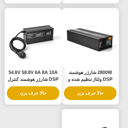
2800W شارژر هوشمند
54.6V 58.8V 6A 8A 10A
DSP ولتاژ تنظیم شده و
DSP شارژر هوشمند کنترل
جریان 10-88V 1-30A کاملا
شده 360W 500W 600W
حالا حرف بزن
سازگار با باتری های لیتیوم
حالا حرف بزن
جریان ولتاژ قابل تنظیم 1-
آهن سرب اسید
10A با تشخیص خودکار
باتری و خنک کننده فن