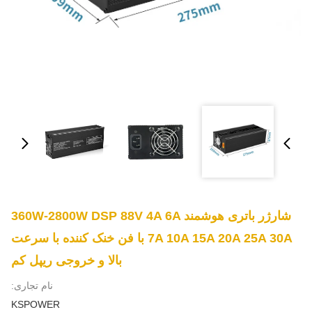
شارژر باتری هوشمند 360W-2800W DSP 88V 4A 6A
7A 10A 15A 20A 25A 30A با فن خنک کننده با سرعت
بالا و خروجی ریپل کم
نام تجاری:
KSPOWER