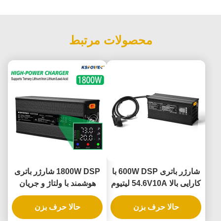
محصولات مرتبط
شارژر باتری 600W DSP با
1800W DSP شارژر باتری
کارایی بالا 54.6V10A لیتیوم
هوشمند با ولتاژ و جریان
آهن ولتاژ تنظیم شده 36V
دوگانه تنظیم شده برای
حالا حرف بزن
48V 60V شارژ باتری های
حالا حرف بزن
سازگاری چند باتری
اسید سرب