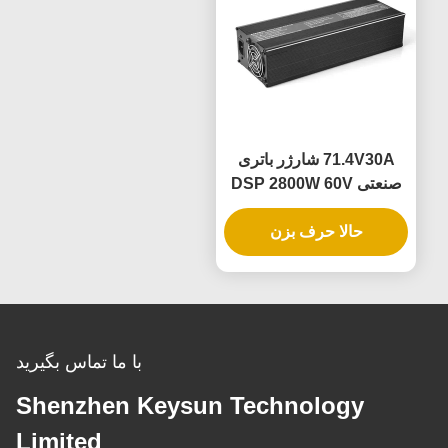
71.4V30A شارژر باتری
صنعتی DSP 2800W 60V
72V 88V 30A برای سیستم
حالا حرف بزن
های باتری AGV فورک لیفت
خودروهای الکتریکی
کاربردهای تحرک الکتریکی
با ما تماس بگیرید
Shenzhen Keysun Technology
Limited