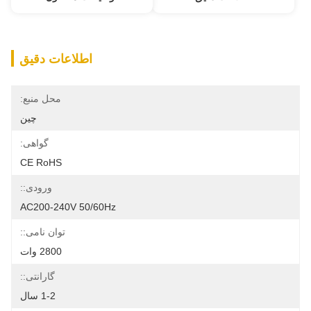
اطلاعات دقیق
محل منبع:
چین
گواهی:
CE RoHS
ورودی::
AC200-240V 50/60Hz
توان نامی::
2800 وات
گارانتی::
1-2 سال