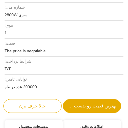
شماره مدل:
سری 2800W
موق:
1
قیمت:
The price is negotiable
شرایط پرداخت:
T/T
توانایی تامین:
200000 عدد در ماه
بهترین قیمت رو بدست بیار
حالا حرف بزن
اطلاعات دقیق
توضیحات محصول