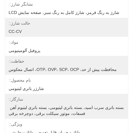
نشانگر شارژ::
شارژ به رنگ قرمز، شارژ کامل به رنگ سبز، صفحه نمایش LCD
حالت شارژ::
CC-CV
مواد::
پروفیل آلومینیومی
حفاظت::
محافظت بیش از حد، OTP، OVP، SCP، OCP، اتصال معکوس
نام محصول::
شارژر باتری لیتیومی
سازگار::
بسته باتری سرب اسید، بسته باتری لیتیومی، بسته باتری لیتیوم آهن 
فسفات، موتور سیکلت برقی، دوچرخه برقی
ویژگی::
ولتاژ و جریان قابل تعویض، ولتاژ سفارشی