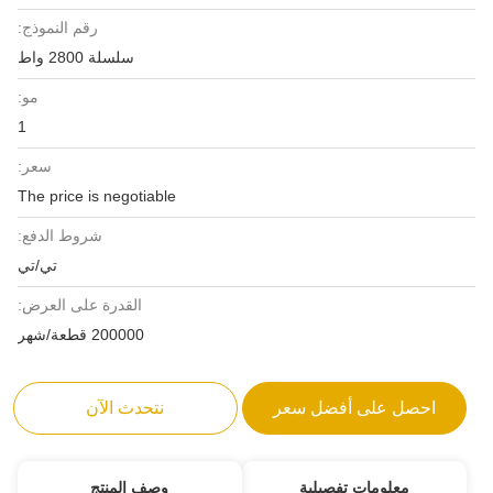
رقم النموذج:
سلسلة 2800 واط
مو:
1
سعر:
The price is negotiable
شروط الدفع:
تي/تي
القدرة على العرض:
200000 قطعة/شهر
احصل على أفضل سعر
نتحدث الآن
معلومات تفصيلية
وصف المنتج