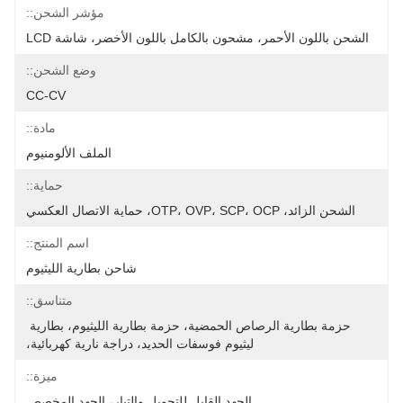
مؤشر الشحن::
الشحن باللون الأحمر، مشحون بالكامل باللون الأخضر، شاشة LCD
وضع الشحن::
CC-CV
مادة::
الملف الألومنيوم
حماية::
الشحن الزائد، OTP، OVP، SCP، OCP، حماية الاتصال العكسي
اسم المنتج::
شاحن بطارية الليثيوم
متناسق::
حزمة بطارية الرصاص الحمضية، حزمة بطارية الليثيوم، بطارية 
ليثيوم فوسفات الحديد، دراجة نارية كهربائية،
ميزة::
الجهد القابل للتحويل والتيار، الجهد المخصص