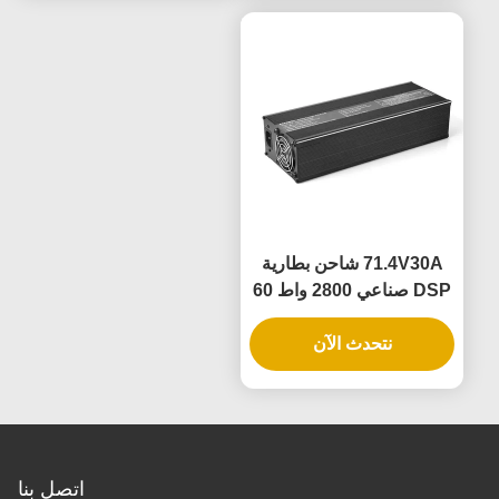
المكونات وبطاريات حمض
البطارية التلقائية وتبريد
الرصاص
المروحة
71.4V30A شاحن بطارية
DSP صناعي 2800 واط 60
فولت 72 فولت 88 فولت
نتحدث الآن
30A لأنظمة بطارية الرافعة
الشوكية AGV تطبيقات
التنقل الكهربائية للسيارات
الكهربائية
اتصل بنا