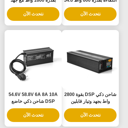
الكفاءة بقدرة 600 واط 54.6
بقدرة 1800 واط مع جهد
فولت 10 أمبير ليثيوم حديد
وتيار مزدوج قابل للتعديل
نتحدث الآن
قابل للتعديل الجهد والتيار 36
نتحدث الآن
لتوافق البطاريات المتعددة
فولت 48 فولت 60 فولت
لشحن بطاريات الرصاص
الحمضية
شاحن ذكي DSP بقوة 2800
54.6V 58.8V 6A 8A 10A
واط بجهد وتيار قابلين
DSP شاحن ذكي خاضع
للتعديل 10-88 فولت 1-30
للتحكم 360W 500W 600W
نتحدث الآن
أمبير متوافق تمامًا مع
نتحدث الآن
التيار الجهد القابل للتعديل 1-
بطاريات الليثيوم ثلاثية
10A مع الكشف عن