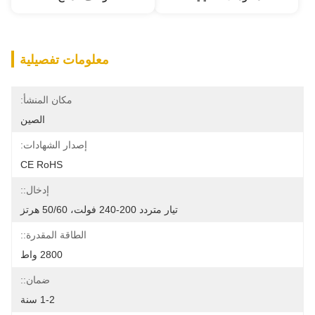
معلومات تفصيلية
مكان المنشأ:
الصين
إصدار الشهادات:
CE RoHS
إدخال::
تيار متردد 200-240 فولت، 50/60 هرتز
الطاقة المقدرة::
2800 واط
ضمان::
1-2 سنة