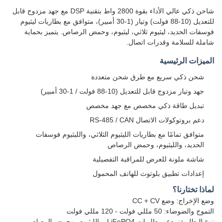
شاحن ذكي عالي الأداء بقوة 2800 واط بتقنية DSP مع جهد مزدوج قابل
للتعديل (10-88 فولت) وتيار (1-30 أمبير)، متوافق مع بطاريات ليثيوم
فوسفات الحديد، ليثيوم ثلاثي، ليثيوم، وحمض الرصاص. يتميز بحماية
شاملة للسلامة وقدرات اتصال.
الميزات الرئيسية
شحن ذكي سريع مع طرق شحن متعددة
جهد وتيار مزدوج قابل للتعديل (10-88 فولت / 1-30 أمبير)
تبديل طاقة ذكي مخصص مع جهد مخصص
دعم بروتوكولات الاتصال RS-485 / CAN
متوافق تمامًا مع بطاريات الليثيوم الثلاثي، والليثيوم فوسفات
الحديد، والليثيوم، وحمض الرصاص
شاشة ملونة للعرض للمراقبة التفصيلية
إعدادات تطبيق بلوتوث للهاتف المحمول
لماذا تختارنا؟
وضع الإخراج: وضع CC + CV
التموج والضوضاء: 50 مللي فولت - 120 مللي فولت
نوع البطارية: يدعم بطاريات LiFePO4، والليثيوم، وحمض الرصاص