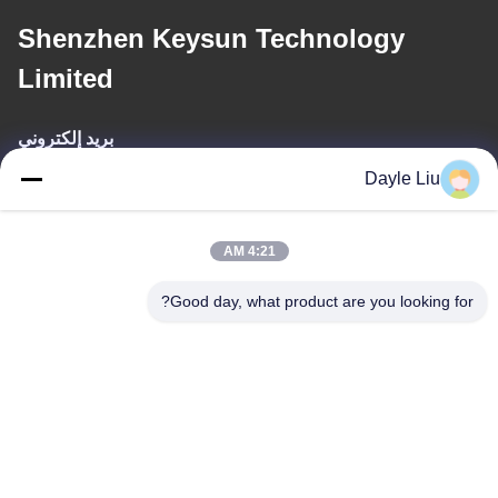
Shenzhen Keysun Technology
Limited
بريد إلكتروني
Dayle Liu
power06@szzhpower.com
4:21 AM
عنواننا
Good day, what product are you looking for?
عنوان
8الطابق 9A، المبنى 2، شارع فانكسينغ رقم1، مجتمع فينغهوانغ ، شارع
فويونغ ، منطقة باوان ، شينشن ، قوانغدونغ ، الصين
الهاتف
0086-755-81461285