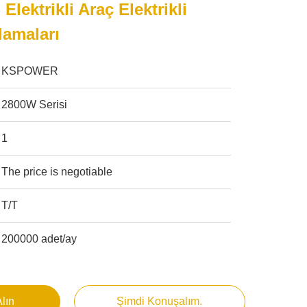
 Elektrikli Araç Elektrikli
lamaları
KSPOWER
2800W Serisi
1
The price is negotiable
T/T
200000 adet/ay
Alın
Şimdi Konuşalım.