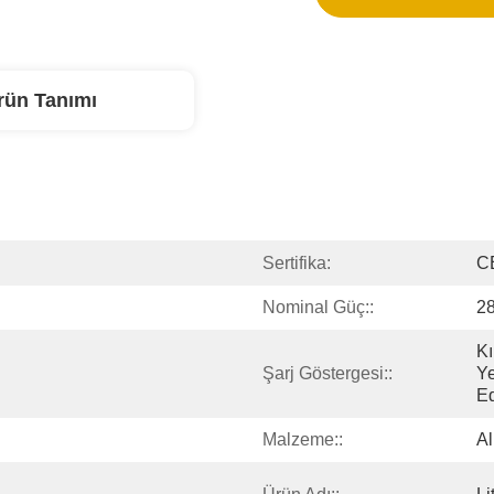
rün Tanımı
Sertifika:
C
Nominal Güç::
2
Kı
Şarj Göstergesi::
Ye
Ed
Malzeme::
Al