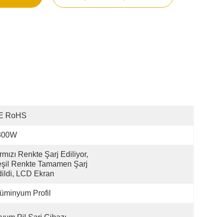
E RoHS
800W
rmızı Renkte Şarj Ediliyor, 
şil Renkte Tamamen Şarj 
ildi, LCD Ekran
üminyum Profil