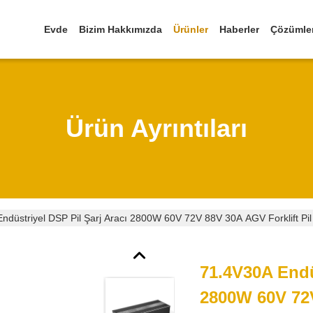
Evde
Bizim Hakkımızda
Ürünler
Haberler
Çözümle
Ürün Ayrıntıları
düstriyel DSP Pil Şarj Aracı 2800W 60V 72V 88V 30A AGV Forklift Pil Sis
71.4V30A Endü
2800W 60V 72V