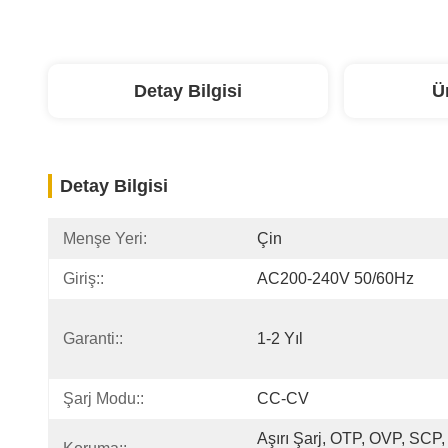
Detay Bilgisi
Ü
Detay Bilgisi
Menşe Yeri:
Çin
Giriş::
AC200-240V 50/60Hz
Garanti::
1-2 Yıl
Şarj Modu::
CC-CV
Aşırı Şarj, OTP, OVP, SCP, 