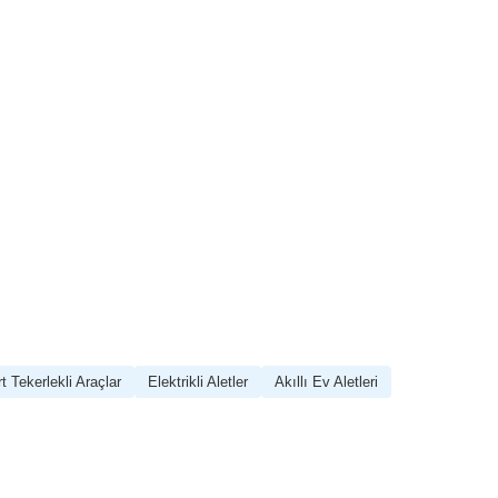
rt Tekerlekli Araçlar
Elektrikli Aletler
Akıllı Ev Aletleri