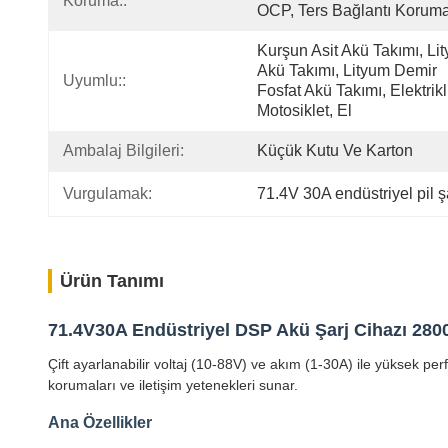
Koruma::
OCP, Ters Bağlantı Koruma
Kurşun Asit Akü Takımı, Lit
Akü Takımı, Lityum Demir 
Uyumlu::
Fosfat Akü Takımı, Elektrikli
Motosiklet, El
Ambalaj Bilgileri:
Küçük Kutu Ve Karton
Vurgulamak:
71.4V 30A endüstriyel pil ş
Ürün Tanımı
71.4V30A Endüstriyel DSP Akü Şarj Cihazı 2800W
Çift ayarlanabilir voltaj (10-88V) ve akım (1-30A) ile yüksek pe
korumaları ve iletişim yetenekleri sunar.
Ana Özellikler