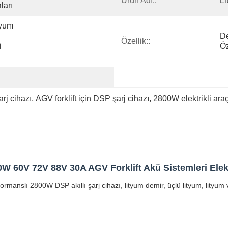
Ürün Adı::
Li
ları
yum 
De
Özellik::
 
Öz
arj cihazı
, 
AGV forklift için DSP şarj cihazı
, 
2800W elektrikli araç
 60V 72V 88V 30A AGV Forklift Akü Sistemleri Elektri
rformanslı 2800W DSP akıllı şarj cihazı, lityum demir, üçlü lityum, lityu