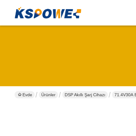
Evde
Ürünler
DSP Akıllı Şarj Cihazı
71.4V30A En