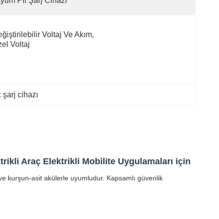
tyum Pil Şarj Cihazı
ğiştirilebilir Voltaj Ve Akım, 
el Voltaj
 şarj cihazı
kli Araç Elektrikli Mobilite Uygulamaları için
m ve kurşun-asit akülerle uyumludur. Kapsamlı güvenlik