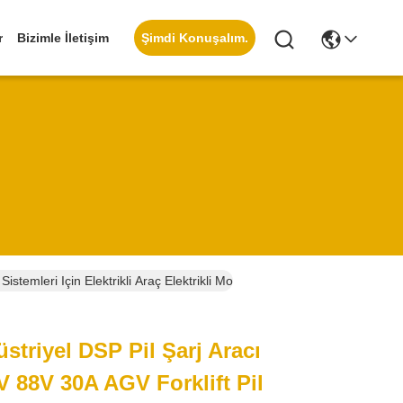
Şimdi Konuşalım.
r
Bizimle İletişim
temleri Için Elektrikli Araç Elektrikli Mobilite Uygulamaları
striyel DSP Pil Şarj Aracı
 88V 30A AGV Forklift Pil