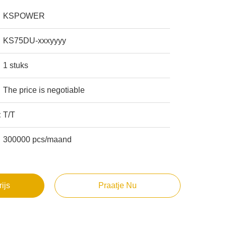
KSPOWER
KS75DU-xxxyyyy
1 stuks
The price is negotiable
:
T/T
300000 pcs/maand
rijs
Praatje Nu