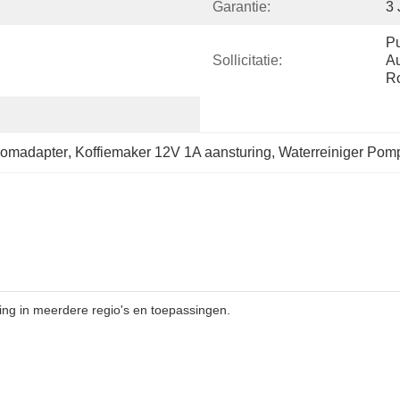
Garantie:
3 
Pu
Sollicitatie:
Au
Ro
oomadapter
, 
Koffiemaker 12V 1A aansturing
, 
Waterreiniger Pom
g in meerdere regio's en toepassingen.