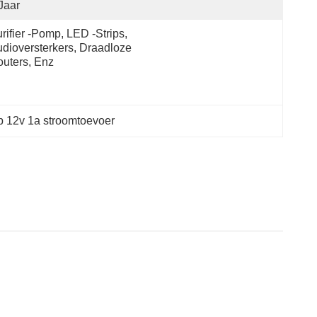
Jaar
rifier -pomp, LED -strips, 
dioversterkers, Draadloze 
uters, Enz
p 12v 1a stroomtoevoer