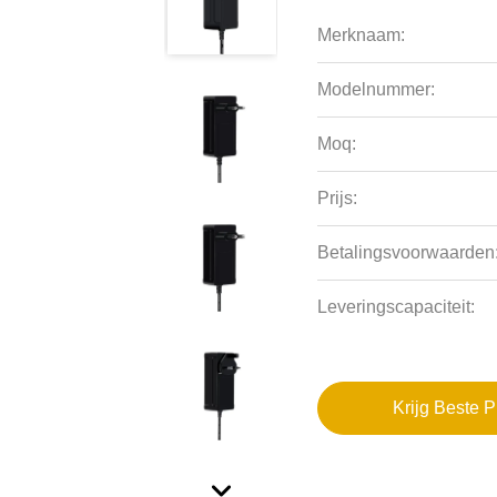
Merknaam:
Modelnummer:
Moq:
Prijs:
Betalingsvoorwaarden
Leveringscapaciteit:
Krijg Beste P