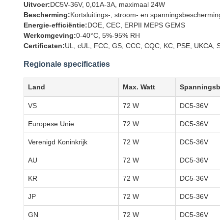
Uitvoer:
DC5V-36V, 0,01A-3A, maximaal 24W
Bescherming:
Kortsluitings-, stroom- en spanningsbeschermin
Energie-efficiëntie:
DOE, CEC, ERPII MEPS GEMS
Werkomgeving:
0-40°C, 5%-95% RH
Certificaten:
UL, cUL, FCC, GS, CCC, CQC, KC, PSE, UKCA, S
Regionale specificaties
Land
Max. Watt
Spanningsb
VS
72 W
DC5-36V
Europese Unie
72 W
DC5-36V
Verenigd Koninkrijk
72 W
DC5-36V
AU
72 W
DC5-36V
KR
72 W
DC5-36V
JP
72 W
DC5-36V
GN
72 W
DC5-36V