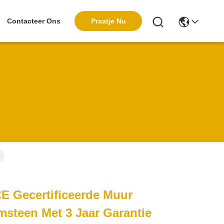
Praatje Nu
Contacteer Ons
e
E Gecertificeerde Muur
msteen Met 3 Jaar Garantie