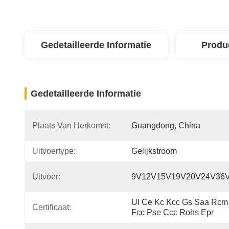
Gedetailleerde Informatie
Produ
Gedetailleerde Informatie
Plaats Van Herkomst:
Guangdong, China
Uitvoertype:
Gelijkstroom
Uitvoer:
9V12V15V19V20V24V36
Ul Ce Kc Kcc Gs Saa Rcm 
Certificaat:
Fcc Pse Ccc Rohs Epr