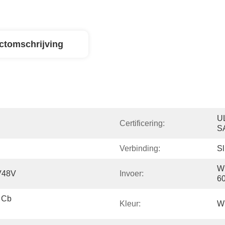
ctomschrijving
U
Certificering:
S
Verbinding:
Sl
Wi
V48V
Invoer:
6
Cb 
Kleur:
Wi