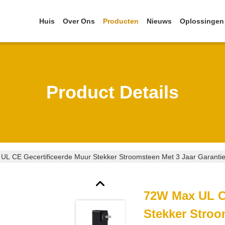
Huis
Over Ons
Producten
Nieuws
Oplossingen
Product Details
UL CE Gecertificeerde Muur Stekker Stroomsteen Met 3 Jaar Garanti
72W Max UL C
Stekker Stroo