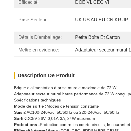
Efficacité:
DOE VI, CEC VI
Prise Secteur:
UK US AU EU CN KR JP
Détails D'emballage:
Petite Boîte Et Carton
Mettre en évidence:
Adaptateur secteur mural 
Description De Produit
Brique d'alimentation à prise murale maximale de 72 W
Adaptateur secteur mural haute performance de 72 W conçu pour
Spécifications techniques
Mode de sortie :
Modes de tension constante
Saisir:
AC100-240Vac, 50/60Hz ou 220-240Vac, 50/60Hz
Sortir:
DC5V-36V, 0,01A-3A, 24W maximum
Protections :
Protection contre les courts-circuits, le courant et
Efficacité énergétique :
DOE, CEC, ERPII MEPS GEMS