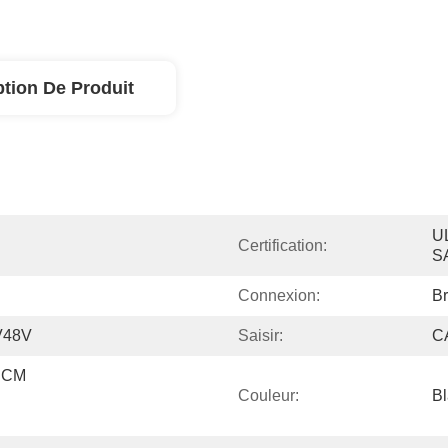
ption De Produit
U
Certification:
S
Connexion:
B
V48V
Saisir:
C
CM 
Couleur:
Bl