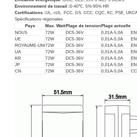
Environnement de travail :
0-40℃, 5%-95% HR
Certifications :
UL, cUL, FCC, GS, CCC, CQC, KC, PSE, UKCA
Spécifications régionales
Pays
Max. Watt
Plage de tension
Plage actuelle
NOUS
72W
DC5-36V
0,01A-5,0A
EN
UE
72W
DC5-36V
0,01A-5,0A
EN
ROYAUME-UNI
72W
DC5-36V
0,01A-5,0A
EN
UA
72W
DC5-36V
0,01A-5,0A
EN
KR
72W
DC5-36V
0,01A-5,0A
EN
JP
72W
DC5-36V
0,01A-5,0A
EN
CN
72W
DC5-36V
0,01A-5,0A
CC