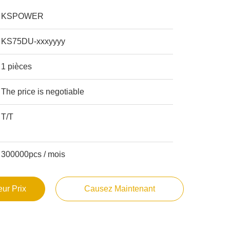
KSPOWER
KS75DU-xxxyyyy
1 pièces
The price is negotiable
T/T
300000pcs / mois
ur Prix
Causez Maintenant